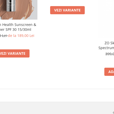
VEZI VARIANTE
n Health Sunscreen &
mer SPF 30 15/30ml
0 Lei
de la 189,00 Lei
ZO Sk
Spectrum
Cremă P
VEZI VARIANTE
399,
AD