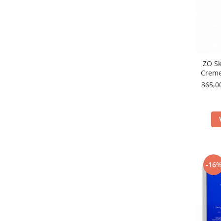
ZO Sk
Creme
365,0
-16