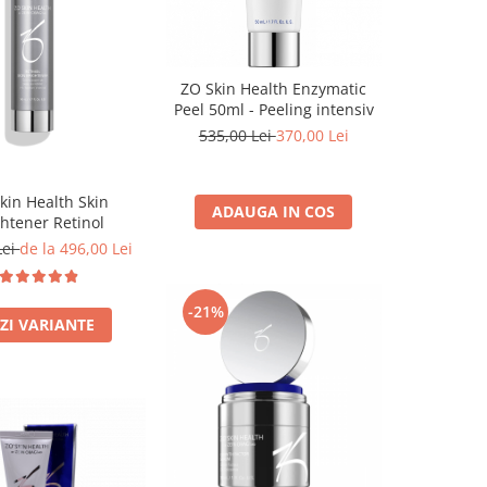
ZO Skin Health Enzymatic
Peel 50ml - Peeling intensiv
535,00 Lei
370,00 Lei
kin Health Skin
ADAUGA IN COS
ghtener Retinol
Lei
de la 496,00 Lei
-21%
ZI VARIANTE