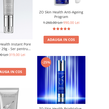
ZO Skin Health Anti-Ageing
Program
1.260,00 Lei
990,00 Lei
ADAUGA IN COS
Health Instant Pore
r 29g - Ser pentru
nuarea porilor
00 Lei
319,00 Lei
-25%
AUGA IN COS
ZO Skin Health Brightalive -