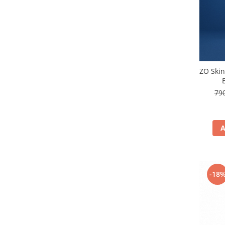
ZO Skin
79
A
-18