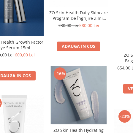
ZO Skin Health Daily Skincare
- Program De Îngrijire Zilnică
Anti-Ageing
730,00 Lei
580,00 Lei
 Health Growth Factor
ADAUGA IN COS
Eye Serum 15ml
0,00 Lei
600,00 Lei
ZO S
Bri
654,00 
-16%
DAUGA IN COS
VE
%
-23%
ZO Skin Health Hydrating