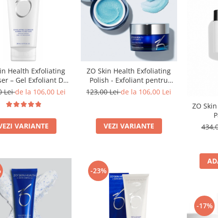
in Health Exfoliating
ZO Skin Health Exfoliating
er – Gel Exfoliant De
Polish - Exfoliant pentru
re (Ten Normal/Gras)
Toate Tipurile de Piele
0 Lei
de la 106,00 Lei
123,00 Lei
de la 106,00 Lei
60/200ml
ZO Skin
P
VEZI VARIANTE
VEZI VARIANTE
434,
AD
%
-23%
-17%