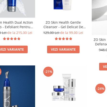
n Health Dual Action
ZO Skin Health Gentle
b - Exfoliant Pentru
Cleanser - Gel Delicat De
Tenul Seboreic
Curățare Pentru Toate
0 Lei
de la 215,00 Lei
129,00 Lei
de la 99,00 Lei
Tipurile De Piele
ZO Skin 
Defense
Repa
VEZI VARIANTE
VEZI VARIANTE
948,
VE
%
-21%
-24%