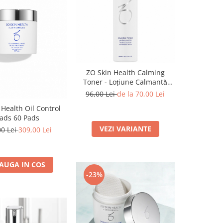
ZO Skin Health Calming
Toner - Loțiune Calmantă
Pentru Față
96,00 Lei
de la 70,00 Lei
 Health Oil Control
ads 60 Pads
VEZI VARIANTE
00 Lei
309,00 Lei
AUGA IN COS
-23%