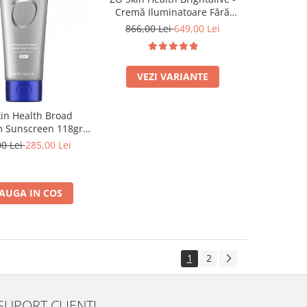
Cremă Iluminatoare Fără
Retinol 30/50ml
866,00 Lei
649,00 Lei
VEZI VARIANTE
in Health Broad
 Sunscreen 118gr -
rotecție Solară SPF
00 Lei
285,00 Lei
50
AUGA IN COS
1
2
SUPORT CLIENTI