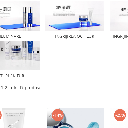
ILUMINARE
INGRIJIREA OCHILOR
INGRIJI
TURI / KITURI
1-
24
din
47
produse
%
-14%
-29%