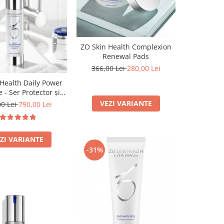
ZO Skin Health Complexion
Renewal Pads
366,00 Lei
280,00 Lei
Health Daily Power
 - Ser Protector și
rat al ADN-ului
VEZI VARIANTE
00 Lei
790,00 Lei
30ml/50ml
ZI VARIANTE
-31%