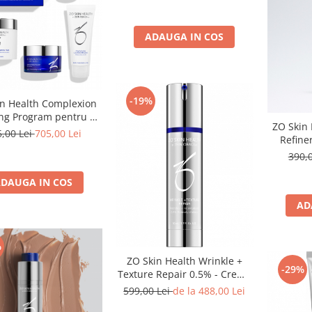
ADAUGA IN COS
-19%
in Health Complexion
ing Program pentru a
ZO Skin 
oca si curata porii
5,00 Lei
705,00 Lei
Refine
dimi
390,
DAUGA IN COS
AD
%
ZO Skin Health Wrinkle +
-29%
Texture Repair 0.5% - Cremă
Cu Retinol 30ml/50ml
599,00 Lei
de la 488,00 Lei