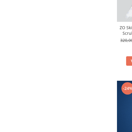
Imunitate & Vitalitate
Longevitate & Regenerare
Superalimente & Detox
STRATPHARMA
ZO Ski
ZO SKIN HEALTH
Scru
320,0
ACNEE - ROZACEE
ANTI-AGING
CURATARE - EXFOLIERE
HIDRATARE
ILUMINARE
INGRIJIREA OCHILOR
INGRIJIREA PIELII CORPULUI
-24
PROTECTIE SOLARA
SETURI / KITURI