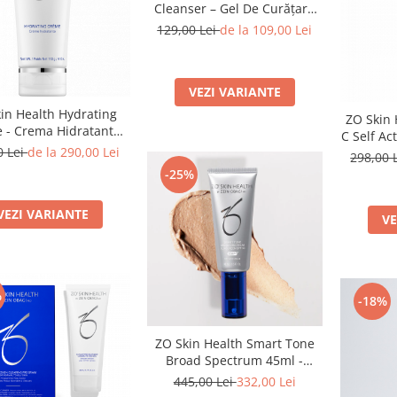
Cleanser – Gel De Curățare
Hidratant 60ml/200ml
129,00 Lei
de la 109,00 Lei
VEZI VARIANTE
in Health Hydrating
ZO Skin 
 - Crema Hidratanta
C Self Ac
de Fata 58/113g
0 Lei
de la 290,00 Lei
298,00 
-25%
VEZI VARIANTE
VE
%
-18%
ZO Skin Health Smart Tone
Broad Spectrum 45ml -
Protecție Solară Cu Spectru
445,00 Lei
332,00 Lei
Extins SPF 50