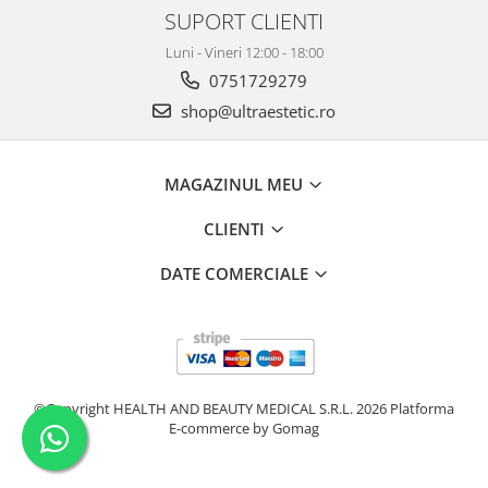
FILLMED SKIN PERFUSION
SUPORT CLIENTI
WIQO
Luni - Vineri 12:00 - 18:00
VIVISCAL
0751729279
MEDIDERMA
shop@ultraestetic.ro
SKINBETTER
CLINICCARE
MAGAZINUL MEU
VISCODERM
CLIENTI
SKIN TECH
ASCE Plus
DATE COMERCIALE
DERMIA SOLUTION
DSD de LUXE
Pure Balance
Colagen & Frumusete
©Copyright HEALTH AND BEAUTY MEDICAL S.R.L. 2026
Platforma
E-commerce by Gomag
Echilibru & Somn
Energie & Performanta