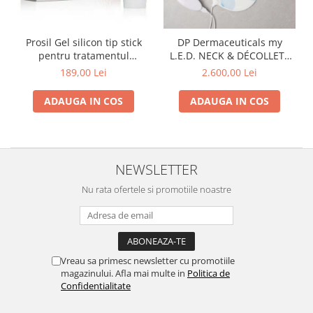
Fond de ten
Rozacee/ Cuperoza
Iluminare si Contur
Prosil Gel silicon tip stick
DP Dermaceuticals my
Tratament
pentru tratamentul
L.E.D. NECK & DÉCOLLETÉ
INSTITUT ESTHEDERM
cicatricilor 4.25 g SPF 15
Mask
189,00 Lei
2.600,00 Lei
TEOXANE
ADAUGA IN COS
ADAUGA IN COS
MESOESTETIC
Acne One
Age Element
Bodyshock
NEWSLETTER
Cosmelan
Nu rata ofertele si promotiile noastre
Melan TRAN3X
Mesoprotech
Moisturizing Solutions
Sensitive
Vreau sa primesc newsletter cu promotiile
Tricology
magazinului. Afla mai multe in
Politica de
Confidentialitate
DP DERMACEUTICALS