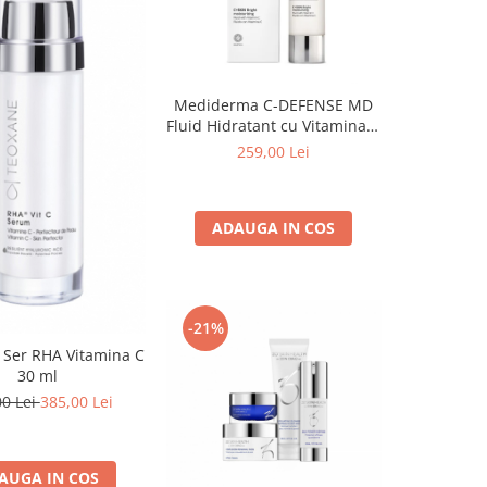
Mediderma C-DEFENSE MD
Fluid Hidratant cu Vitamina C
50ml
259,00 Lei
ADAUGA IN COS
-21%
Ser RHA Vitamina C
30 ml
00 Lei
385,00 Lei
AUGA IN COS