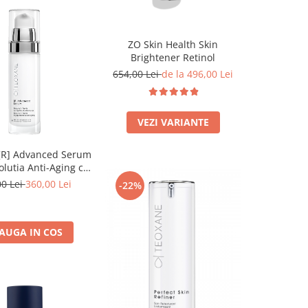
ZO Skin Health Skin
Brightener Retinol
654,00 Lei
de la 496,00 Lei
VEZI VARIANTE
[R] Advanced Serum
olutia Anti-Aging cu
imilar Retinolului
00 Lei
360,00 Lei
-22%
AUGA IN COS