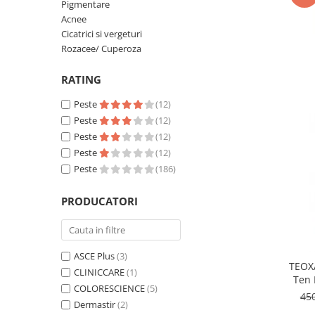
Pigmentare
Fond de ten
Rozacee/ Cuperoza
Acnee
Iluminare si Contur
Cicatrici si vergeturi
Tratament
Rozacee/ Cuperoza
INSTITUT ESTHEDERM
RATING
TEOXANE
Peste
(12)
MESOESTETIC
Peste
(12)
Acne One
Peste
(12)
Age Element
Peste
(12)
Bodyshock
Peste
(186)
Cosmelan
PRODUCATORI
Melan TRAN3X
Mesoprotech
Moisturizing Solutions
ASCE Plus
(3)
Sensitive
TEOXA
CLINICCARE
(1)
Tricology
Ten 
COLORESCIENCE
(5)
DP DERMACEUTICALS
45
Dermastir
(2)