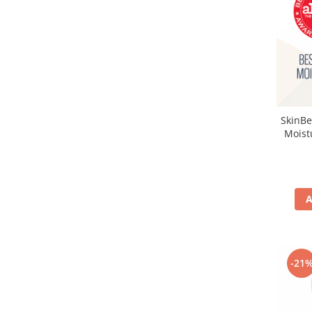
SkinBe
Moist
A
-21