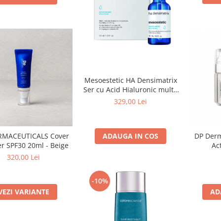
Mesoestetic HA Densimatrix
Ser cu Acid Hialuronic multi-
molecular concentrat 30 ml
329,00 Lei
RMACEUTICALS Cover
DP Derm
ADAUGA IN COS
r SPF30 20ml - Beige
Ac
Reti
320,00 Lei
-10%
VEZI VARIANTE
AD