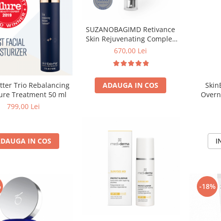
SUZANOBAGIMD Retivance
Skin Rejuvenating Complex
Crema cu Retinaldehida 30g
670,00 Lei
tter Trio Rebalancing
ADAUGA IN COS
Skin
ure Treatment 50 ml
Overn
799,00 Lei
DAUGA IN COS
I
%
-18%