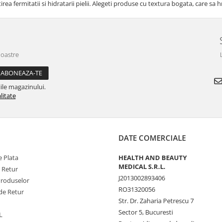
rea fermitatii si hidratarii pielii. Alegeti produse cu textura bogata, care sa 
noastre
ile magazinului.
litate
DATE COMERCIALE
 Plata
HEALTH AND BEAUTY
MEDICAL S.R.L.
e Retur
J2013002893406
Produselor
RO31320056
de Retur
Str. Dr. Zaharia Petrescu 7
Sector 5, Bucuresti
L