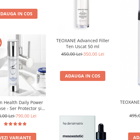
DAUGA IN COS
TEOXANE Advanced Filler
%
Ten Uscat 50 ml
450,00 Lei
350,00 Lei
ADAUGA IN COS
TEOXANE 
n Health Daily Power
se - Ser Protector și
parat al ADN-ului
495,
8,00 Lei
790,00 Lei
30ml/50ml
AD
VEZI VARIANTE