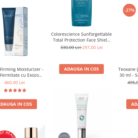
-27%
Colorescience Sunforgettable
Total Protection Face Shield
Classic SPF50 55ml
330,00 Lei
297,00 Lei
ADAUGA IN COS
Firming Moisturizer -
Teoxane 
Fermitate cu Exozomi
30 ml - S
50g
Efect S
460,00 Lei
495,
DAUGA IN COS
AD