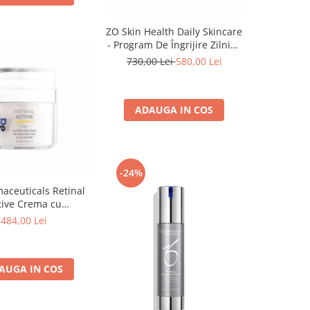
ZO Skin Health Daily Skincare
- Program De Îngrijire Zilnică
Anti-Ageing
730,00 Lei
580,00 Lei
ADAUGA IN COS
-24%
aceuticals Retinal
tive Crema cu
naldehida 50 ml
484,00 Lei
AUGA IN COS