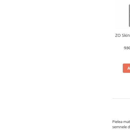
ZO Skin
93
A
Pielea matu
semnele de