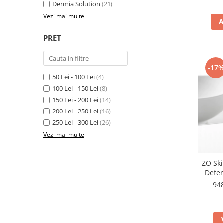
FILLMED SKIN PERFUSION
Dermia Solution
(21)
WIQO
Vezi mai multe
A
VIVISCAL
PRET
MEDIDERMA
SKINBETTER
-17
50 Lei - 100 Lei
(4)
CLINICCARE
100 Lei - 150 Lei
(8)
VISCODERM
150 Lei - 200 Lei
(14)
SKIN TECH
200 Lei - 250 Lei
(16)
250 Lei - 300 Lei
(26)
ASCE Plus
Vezi mai multe
DERMIA SOLUTION
DSD de LUXE
ZO Ski
Pure Balance
Defen
Re
94
Colagen & Frumusete
Echilibru & Somn
Energie & Performanta