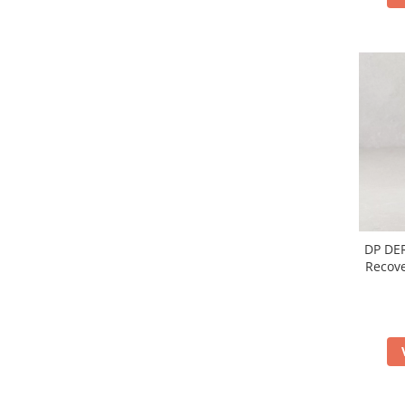
Imunitate & Vitalitate
Longevitate & Regenerare
Superalimente & Detox
STRATPHARMA
ZO SKIN HEALTH
ACNEE - ROZACEE
ANTI-AGING
CURATARE - EXFOLIERE
HIDRATARE
ILUMINARE
INGRIJIREA OCHILOR
DP DE
Recove
INGRIJIREA PIELII CORPULUI
PROTECTIE SOLARA
SETURI / KITURI