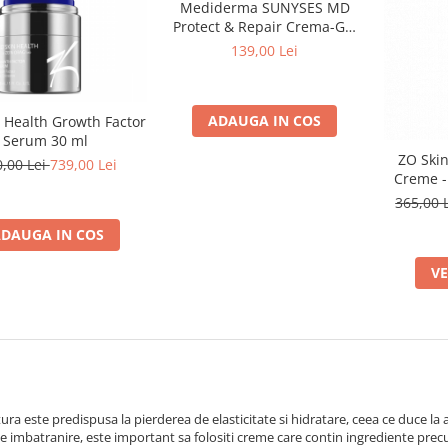
Mediderma SUNYSES MD
Protect & Repair Crema-Gel
Protectie Solara SPF50+ 30 ml
139,00 Lei
ADAUGA IN COS
 Health Growth Factor
Serum 30 ml
ZO Skin
0,00 Lei
739,00 Lei
Creme -
de
365,00 
DAUGA IN COS
VE
ra este predispusa la pierderea de elasticitate si hidratare, ceea ce duce la apa
 imbatranire, este important sa folositi creme care contin ingrediente precum 