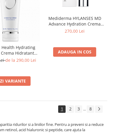
Mediderma HYLANSES MD
Advance Hydration Crema
Gel cu Acid Hialuronic 50 ml
270,00 Lei
 Health Hydrating
ADAUGA IN COS
 Crema Hidratanta
 Fata 58/113g
Lei
de la 290,00 Lei
ZI VARIANTE
1
2
3
8
...
ritia ridurilor si a liniilor fine. Pentru a preveni si a reduce
retinol, acid hialuronic si peptide, care ajuta la