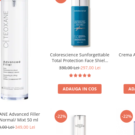
Colorescience Sunforgettable
Crema At
Total Protection Face Shield
Glow SPF 50 - 55 ml
330,00 Lei
297,00 Lei
ADAUGA IN COS
AD
NE Advanced Filler
-22%
-22%
Normal/ Mixt 50 ml
0,00 Lei
349,00 Lei