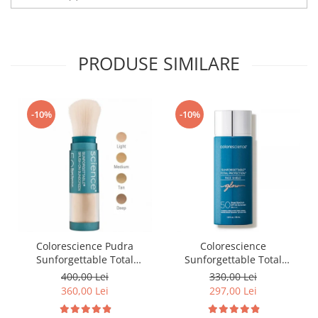
PRODUSE SIMILARE
-10%
-10%
Colorescience Pudra
Colorescience
Sunforgettable Total
Sunforgettable Total
Protection Brush-On Shield
Protection Face Shield Glow
400,00 Lei
330,00 Lei
SPF50 6g
SPF 50 - 55 ml
360,00 Lei
297,00 Lei