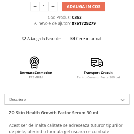
FILLMED SKIN PERFUSION
ADAUGA IN COS
WIQO
Cod Produs:
C353
VIVISCAL
Ai nevoie de ajutor?
0751729279
MEDIDERMA
SKINBETTER
Adauga la Favorite
Cere informatii
CLINICCARE
VISCODERM
SKIN TECH
DermatoCosmetice
Transport Gratuit
ASCE Plus
PREMIUM
Pentru Comenzi Peste 200 Lei
DERMIA SOLUTION
DSD de LUXE
Descriere
Pure Balance
Colagen & Frumusete
ZO Skin Health Growth Factor Serum 30 ml
Echilibru & Somn
Acest ser de inalta calitate se adreseaza tuturor tipurilor
Energie & Performanta
de piele, oferind o formula gel usoara ce combate