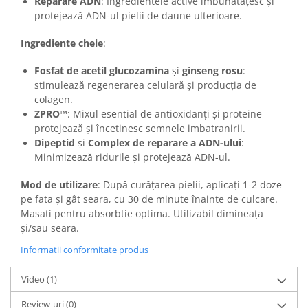
Reparare ADN
: Ingredientele active îmbunătățesc și
protejează ADN-ul pielii de daune ulterioare.
Ingrediente cheie
:
Fosfat de acetil glucozamina
și
ginseng rosu
:
stimulează regenerarea celulară și producția de
colagen.
ZPRO™
: Mixul esential de antioxidanți și proteine
protejează și încetinesc semnele imbatranirii.
Dipeptid
și
Complex de reparare a ADN-ului
:
Minimizează ridurile și protejează ADN-ul.
Mod de utilizare
: După curățarea pielii, aplicați 1-2 doze
pe fata și gât seara, cu 30 de minute înainte de culcare.
Masati pentru absorbtie optima. Utilizabil dimineața
și/sau seara.
Informatii conformitate produs
Video
(1)
Review-uri
(0)