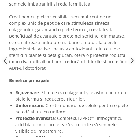
Imunitate & Vitalitate
semnele imbatranirii si reda fermitatea.
Longevitate & Regenerare
Superalimente & Detox
Creat pentru pielea sensibila, serumul contine un
complex unic de peptide care stimuleaza sinteza
STRATPHARMA
colagenului, garantand o piele fermă și revitalizată.
ZO SKIN HEALTH
Beneficiază de avantajele proteinei sericinei din matase,
ce echilibrează hidratarea si bariera naturala a pielii.
ACNEE - ROZACEE
Ingredientele active, inclusiv antioxidanții din celulele
ANTI-AGING
stem din plante si beta-glucan, oferă o protecție robustă
CURATARE - EXFOLIERE
împotriva radicalilor liberi, reducând ridurile și protejând
HIDRATARE
ADN-ul deteriorat.
ILUMINARE
Beneficii principale
:
INGRIJIREA OCHILOR
INGRIJIREA PIELII CORPULUI
Rejuvenare
: Stimulează colagenul și elastina pentru o
piele fermă și reducerea ridurilor.
PROTECTIE SOLARA
Uniformizare
: Creste numarul de celule pentru o piele
SETURI / KITURI
netedă și un ton uniform.
Protectie avansata
: Complexul ZPRO™, îmbogățit cu
acid hialuronic, protejează și corectează semnele
vizibile de imbatranire.