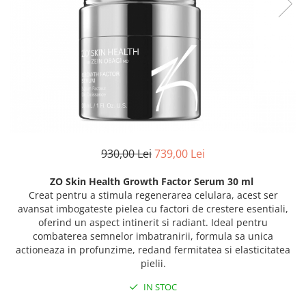
Fond de ten
Rozacee/ Cuperoza
Iluminare si Contur
Tratament
INSTITUT ESTHEDERM
TEOXANE
MESOESTETIC
Acne One
Age Element
930,00 Lei
739,00 Lei
Bodyshock
Cosmelan
ZO Skin Health Growth Factor Serum 30 ml
Creat pentru a stimula regenerarea celulara, acest ser
Melan TRAN3X
avansat imbogateste pielea cu factori de crestere esentiali,
Mesoprotech
oferind un aspect intinerit si radiant. Ideal pentru
Moisturizing Solutions
combaterea semnelor imbatranirii, formula sa unica
Sensitive
actioneaza in profunzime, redand fermitatea si elasticitatea
pielii.
Tricology
DP DERMACEUTICALS
IN STOC