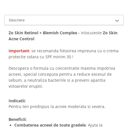
Imunitate & Vitalitate
Longevitate & Regenerare
Superalimente & Detox
Descriere
STRATPHARMA
ZO SKIN HEALTH
Zo Skin Retinol + Blemish Complex -
inlocuieste
Zo Skin
Acne Control
ACNEE - ROZACEE
ANTI-AGING
Important
: se recomanda folosirea impreuna cu o crema
CURATARE - EXFOLIERE
protectie solara cu SPF minim 30 !
HIDRATARE
Descopera o formula cu concentratie maxima impotriva
ILUMINARE
acneei, special conceputa pentru a reduce excesul de
INGRIJIREA OCHILOR
sebum, a neutraliza bacteriile si a preveni aparitia
INGRIJIREA PIELII CORPULUI
viitoarelor eruptii.
PROTECTIE SOLARA
SETURI / KITURI
Indicatii:
Pentru ten predispus la acnee moderata si severa.
Beneficii:
Combaterea acneei de toate gradele
: Ajuta la