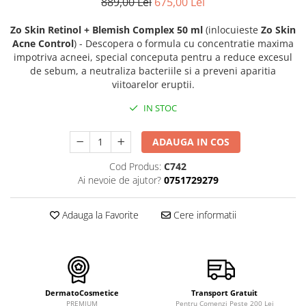
FILLMED SKIN PERFUSION
889,00 Lei
675,00 Lei
WIQO
Zo Skin Retinol + Blemish Complex 50 ml
(inlocuieste
Zo Skin
VIVISCAL
Acne Control
) - Descopera o formula cu concentratie maxima
impotriva acneei, special conceputa pentru a reduce excesul
MEDIDERMA
de sebum, a neutraliza bacteriile si a preveni aparitia
viitoarelor eruptii.
SKINBETTER
CLINICCARE
IN STOC
VISCODERM
ADAUGA IN COS
SKIN TECH
Cod Produs:
C742
ASCE Plus
Ai nevoie de ajutor?
0751729279
DERMIA SOLUTION
DSD de LUXE
Adauga la Favorite
Cere informatii
Pure Balance
Colagen & Frumusete
Echilibru & Somn
Energie & Performanta
DermatoCosmetice
Transport Gratuit
PREMIUM
Pentru Comenzi Peste 200 Lei