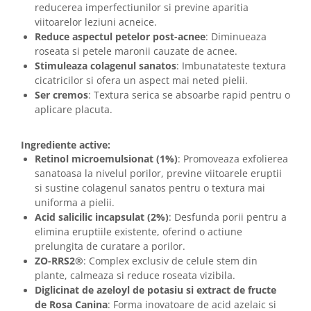
reducerea imperfectiunilor si previne aparitia
viitoarelor leziuni acneice.
Reduce aspectul petelor post-acnee
: Diminueaza
roseata si petele maronii cauzate de acnee.
Stimuleaza colagenul sanatos
: Imbunatateste textura
cicatricilor si ofera un aspect mai neted pielii.
Ser cremos
: Textura serica se absoarbe rapid pentru o
aplicare placuta.
Ingrediente active:
Retinol microemulsionat (1%)
: Promoveaza exfolierea
sanatoasa la nivelul porilor, previne viitoarele eruptii
si sustine colagenul sanatos pentru o textura mai
uniforma a pielii.
Acid salicilic incapsulat (2%)
: Desfunda porii pentru a
elimina eruptiile existente, oferind o actiune
prelungita de curatare a porilor.
ZO-RRS2®
: Complex exclusiv de celule stem din
plante, calmeaza si reduce roseata vizibila.
Diglicinat de azeloyl de potasiu si extract de fructe
de Rosa Canina
: Forma inovatoare de acid azelaic si