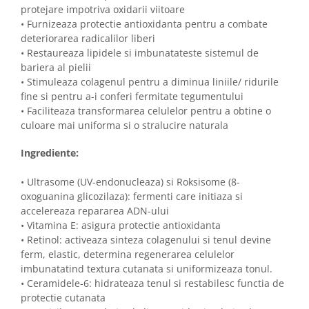
protejare impotriva oxidarii viitoare
• Furnizeaza protectie antioxidanta pentru a combate
deteriorarea radicalilor liberi
• Restaureaza lipidele si imbunatateste sistemul de
bariera al pielii
• Stimuleaza colagenul pentru a diminua liniile/ ridurile
fine si pentru a-i conferi fermitate tegumentului
• Faciliteaza transformarea celulelor pentru a obtine o
culoare mai uniforma si o stralucire naturala
Ingrediente:
• Ultrasome (UV-endonucleaza) si Roksisome (8-
oxoguanina glicozilaza): fermenti care initiaza si
accelereaza repararea ADN-ului
• Vitamina E: asigura protectie antioxidanta
• Retinol: activeaza sinteza colagenului si tenul devine
ferm, elastic, determina regenerarea celulelor
imbunatatind textura cutanata si uniformizeaza tonul.
• Ceramidele-6: hidrateaza tenul si restabilesc functia de
protectie cutanata