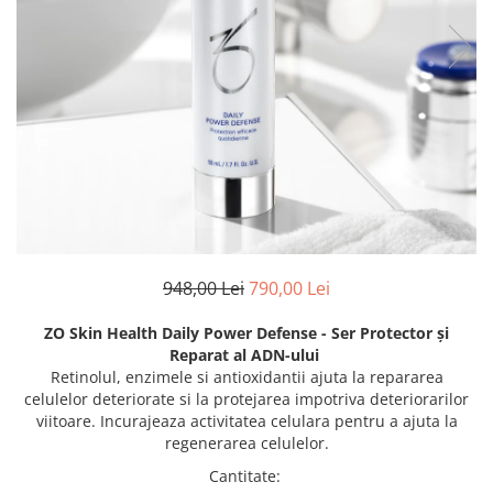
Fond de ten
Rozacee/ Cuperoza
Iluminare si Contur
Tratament
INSTITUT ESTHEDERM
TEOXANE
MESOESTETIC
Acne One
Age Element
Bodyshock
948,00 Lei
790,00 Lei
Cosmelan
Melan TRAN3X
ZO Skin Health Daily Power Defense - Ser Protector și
Mesoprotech
Reparat al ADN-ului
Moisturizing Solutions
Retinolul, enzimele si antioxidantii ajuta la repararea
celulelor deteriorate si la protejarea impotriva deteriorarilor
Sensitive
viitoare. Incurajeaza activitatea celulara pentru a ajuta la
Tricology
regenerarea celulelor.
DP DERMACEUTICALS
Cantitate
: