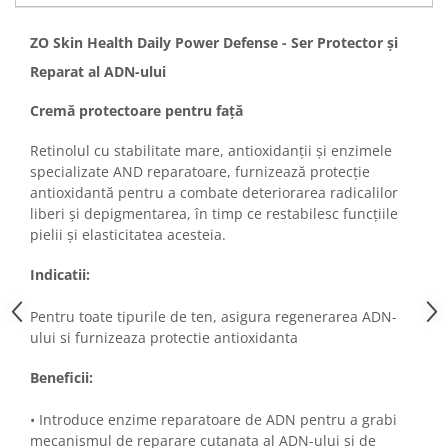
Imunitate & Vitalitate
Longevitate & Regenerare
ZO Skin Health Daily Power Defense - Ser Protector și
Superalimente & Detox
Reparat al ADN-ului
STRATPHARMA
Cremă protectoare pentru faţă
ZO SKIN HEALTH
ACNEE - ROZACEE
Retinolul cu stabilitate mare, antioxidanţii şi enzimele
ANTI-AGING
specializate AND reparatoare, furnizează protecţie
antioxidantă pentru a combate deteriorarea radicalilor
CURATARE - EXFOLIERE
liberi şi depigmentarea, în timp ce restabilesc funcţiile
HIDRATARE
pielii şi elasticitatea acesteia.
ILUMINARE
INGRIJIREA OCHILOR
Indicatii:
INGRIJIREA PIELII CORPULUI
Pentru toate tipurile de ten, asigura regenerarea ADN-
PROTECTIE SOLARA
ului si furnizeaza protectie antioxidanta
SETURI / KITURI
Beneficii:
• Introduce enzime reparatoare de ADN pentru a grabi
mecanismul de reparare cutanata al ADN-ului si de