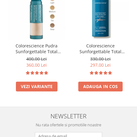
Colorescience Pudra
Colorescience
Sunforgettable Total
Sunforgettable Total
Protection Brush-On Shield
Protection Face Shield Glow
400,00 Lei
330,00 Lei
SPF50 6g
SPF 50 - 55 ml
360,00 Lei
297,00 Lei
VEZI VARIANTE
ADAUGA IN COS
NEWSLETTER
Nu rata ofertele si promotiile noastre