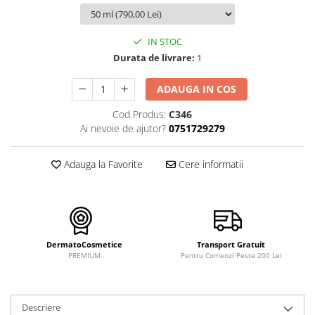
FILLMED SKIN PERFUSION
WIQO
IN STOC
VIVISCAL
Durata de livrare:
1
MEDIDERMA
SKINBETTER
ADAUGA IN COS
CLINICCARE
Cod Produs:
C346
Ai nevoie de ajutor?
0751729279
VISCODERM
SKIN TECH
Adauga la Favorite
Cere informatii
ASCE Plus
DERMIA SOLUTION
DSD de LUXE
Pure Balance
DermatoCosmetice
Transport Gratuit
PREMIUM
Pentru Comenzi Peste 200 Lei
Colagen & Frumusete
Echilibru & Somn
Energie & Performanta
Descriere