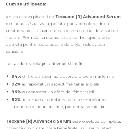
Cum se utilizeaza:
Aplica cateva picaturi de
Teoxane [R] Advanced Serum
dimineata si/sau seara, pe fata, gat si decolteu, dupa
curatarea pielii si inainte de aplicarea cremei de zi sau de
noapte. Formula sa usoara se absoarbe rapid si este
potrivita pentru toate tipurile de piele, inclusiv cea
sensibila.
Testat dermatologic si dovedit stiintific:
94%
dintre utilizatori au observat o piele mai ferma.
92%
au raportat un aspect mai tanar al pielii.
96%
au constatat un efect de lifting vizibil.
92%
au remarcat o imbunatatire a semnelor de
imbatranire (riduri, linii fine, pierderea fermitatii).
Teoxane [R] Advanced Serum
este o solutie completa,
dovedita clinic, care ofera beneficiile unui ser cu efect