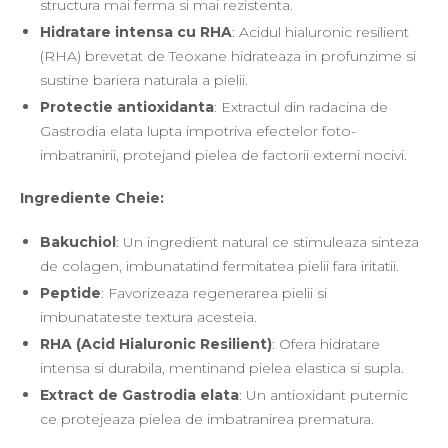
structura mai ferma si mai rezistenta.
Hidratare intensa cu RHA
: Acidul hialuronic resilient
(RHA) brevetat de Teoxane hidrateaza in profunzime si
sustine bariera naturala a pielii.
Protectie antioxidanta
: Extractul din radacina de
Gastrodia elata lupta impotriva efectelor foto-
imbatranirii, protejand pielea de factorii externi nocivi.
Ingrediente Cheie:
Bakuchiol
: Un ingredient natural ce stimuleaza sinteza
de colagen, imbunatatind fermitatea pielii fara iritatii.
Peptide
: Favorizeaza regenerarea pielii si
imbunatateste textura acesteia.
RHA (Acid Hialuronic Resilient)
: Ofera hidratare
intensa si durabila, mentinand pielea elastica si supla.
Extract de Gastrodia elata
: Un antioxidant puternic
ce protejeaza pielea de imbatranirea prematura.