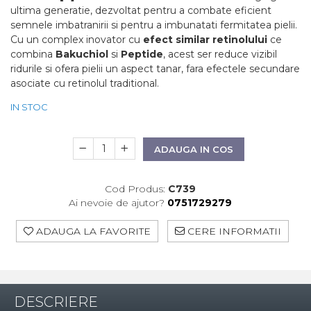
ultima generatie, dezvoltat pentru a combate eficient
WIQO
semnele imbatranirii si pentru a imbunatati fermitatea pielii.
VIVISCAL
Cu un complex inovator cu
efect similar retinolului
ce
combina
Bakuchiol
si
Peptide
, acest ser reduce vizibil
MEDIDERMA
ridurile si ofera pielii un aspect tanar, fara efectele secundare
asociate cu retinolul traditional.
SKINBETTER
IN STOC
CLINICCARE
VISCODERM
ADAUGA IN COS
SKIN TECH
ASCE Plus
Cod Produs:
C739
Ai nevoie de ajutor?
0751729279
DERMIA SOLUTION
ADAUGA LA FAVORITE
CERE INFORMATII
DSD De LUXE
Pure Balance
Colagen & Frumusete
Echilibru & Somn
DESCRIERE