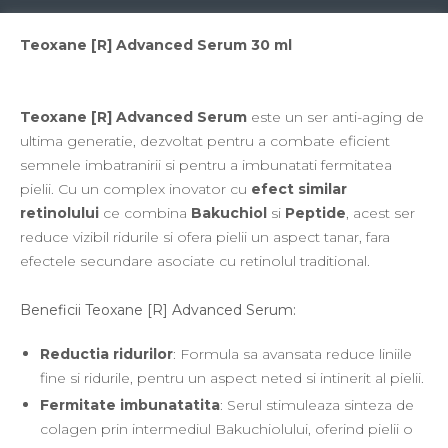
Energie & Performanta
Imunitate & Vitalitate
Teoxane [R] Advanced Serum 30 ml
Longevitate & Regenerare
Superalimente & Detox
STRATPHARMA
Teoxane [R] Advanced Serum
este un ser anti-aging de
ZO SKIN HEALTH
ultima generatie, dezvoltat pentru a combate eficient
semnele imbatranirii si pentru a imbunatati fermitatea
ACNEE - ROZACEE
pielii. Cu un complex inovator cu
efect similar
ANTI-AGING
retinolului
ce combina
Bakuchiol
si
Peptide
, acest ser
CURATARE - EXFOLIERE
reduce vizibil ridurile si ofera pielii un aspect tanar, fara
HIDRATARE
efectele secundare asociate cu retinolul traditional.
ILUMINARE
INGRIJIREA OCHILOR
Beneficii Teoxane [R] Advanced Serum:
INGRIJIREA PIELII CORPULUI
PROTECTIE SOLARA
Reductia ridurilor
: Formula sa avansata reduce liniile
SETURI / KITURI
fine si ridurile, pentru un aspect neted si intinerit al pielii.
Fermitate imbunatatita
: Serul stimuleaza sinteza de
colagen prin intermediul Bakuchiolului, oferind pielii o