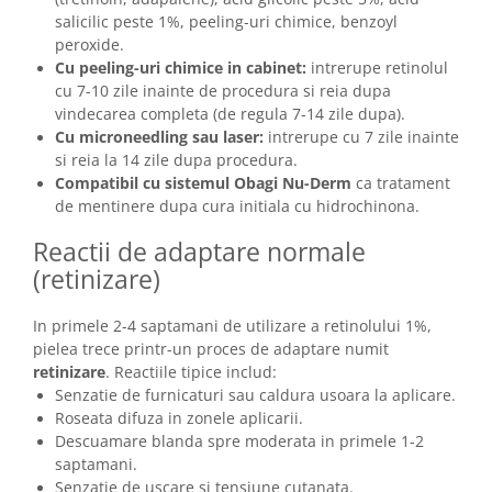
salicilic peste 1%, peeling-uri chimice, benzoyl
peroxide.
Cu peeling-uri chimice in cabinet:
intrerupe retinolul
cu 7-10 zile inainte de procedura si reia dupa
vindecarea completa (de regula 7-14 zile dupa).
Cu microneedling sau laser:
intrerupe cu 7 zile inainte
si reia la 14 zile dupa procedura.
Compatibil cu sistemul Obagi Nu-Derm
ca tratament
de mentinere dupa cura initiala cu hidrochinona.
Reactii de adaptare normale
(retinizare)
In primele 2-4 saptamani de utilizare a retinolului 1%,
pielea trece printr-un proces de adaptare numit
retinizare
. Reactiile tipice includ:
Senzatie de furnicaturi sau caldura usoara la aplicare.
Roseata difuza in zonele aplicarii.
Descuamare blanda spre moderata in primele 1-2
saptamani.
Senzatie de uscare si tensiune cutanata.