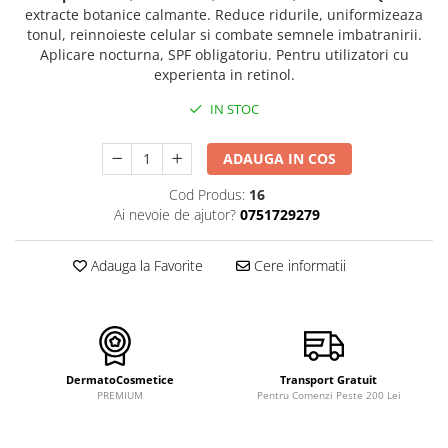
FILLMED SKIN PERFUSION
extracte botanice calmante. Reduce ridurile, uniformizeaza
WIQO
tonul, reinnoieste celular si combate semnele imbatranirii.
Aplicare nocturna, SPF obligatoriu. Pentru utilizatori cu
VIVISCAL
experienta in retinol.
MEDIDERMA
IN STOC
SKINBETTER
CLINICCARE
ADAUGA IN COS
VISCODERM
Cod Produs:
16
Ai nevoie de ajutor?
0751729279
SKIN TECH
ASCE Plus
Adauga la Favorite
Cere informatii
DERMIA SOLUTION
DSD de LUXE
Pure Balance
Colagen & Frumusete
DermatoCosmetice
Transport Gratuit
PREMIUM
Pentru Comenzi Peste 200 Lei
Echilibru & Somn
Energie & Performanta