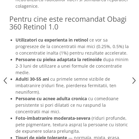
colagenice.
Pentru cine este recomandat Obagi
360 Retinol 1.0
Utilizatori cu experienta in retinol
ce vor sa
progreseze de la concentratii mai mici (0.25%, 0.5%) la
o concentratie inalta (1%) pentru rezultate accelerate.
Persoane cu pielea adaptata la retinoide
dupa minim
2-3 luni de utilizare a unei formule de concentratie
medie.
Adulti 30-55 ani
cu primele semne vizibile de
imbatranire (riduri fine, pierderea fermitatii, ten
neuniform).
Persoane cu acnee adulta cronica
cu comedoane
persistente si pori dilatati ce nu raspund la
concentratii mai mici.
Foto-imbatranire moderata-severa
(riduri profunde,
pete pigmentare, textura aspra) la persoane cu istoric
de expunere solara prelungita.
Tipuri de piele tolerante
— normala, mixta, grasa.