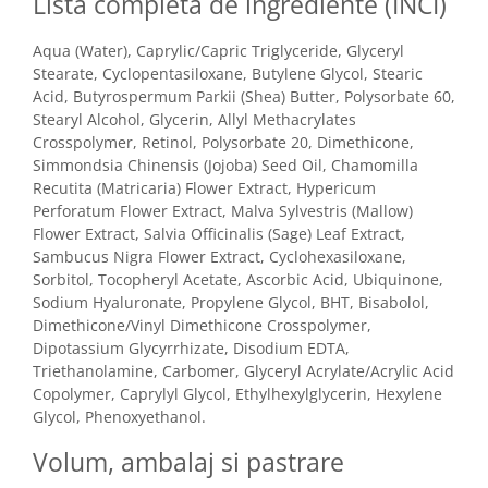
Lista completa de ingrediente (INCI)
Aqua (Water), Caprylic/Capric Triglyceride, Glyceryl
Stearate, Cyclopentasiloxane, Butylene Glycol, Stearic
Acid, Butyrospermum Parkii (Shea) Butter, Polysorbate 60,
Stearyl Alcohol, Glycerin, Allyl Methacrylates
Crosspolymer, Retinol, Polysorbate 20, Dimethicone,
Simmondsia Chinensis (Jojoba) Seed Oil, Chamomilla
Recutita (Matricaria) Flower Extract, Hypericum
Perforatum Flower Extract, Malva Sylvestris (Mallow)
Flower Extract, Salvia Officinalis (Sage) Leaf Extract,
Sambucus Nigra Flower Extract, Cyclohexasiloxane,
Sorbitol, Tocopheryl Acetate, Ascorbic Acid, Ubiquinone,
Sodium Hyaluronate, Propylene Glycol, BHT, Bisabolol,
Dimethicone/Vinyl Dimethicone Crosspolymer,
Dipotassium Glycyrrhizate, Disodium EDTA,
Triethanolamine, Carbomer, Glyceryl Acrylate/Acrylic Acid
Copolymer, Caprylyl Glycol, Ethylhexylglycerin, Hexylene
Glycol, Phenoxyethanol.
Volum, ambalaj si pastrare