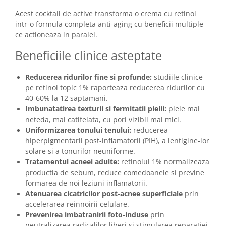
Acest cocktail de active transforma o crema cu retinol
intr-o formula completa anti-aging cu beneficii multiple
ce actioneaza in paralel.
Beneficiile clinice asteptate
Reducerea ridurilor fine si profunde:
studiile clinice
pe retinol topic 1% raporteaza reducerea ridurilor cu
40-60% la 12 saptamani.
Imbunatatirea texturii si fermitatii pielii:
piele mai
neteda, mai catifelata, cu pori vizibil mai mici.
Uniformizarea tonului tenului:
reducerea
hiperpigmentarii post-inflamatorii (PIH), a lentigine-lor
solare si a tonurilor neuniforme.
Tratamentul acneei adulte:
retinolul 1% normalizeaza
productia de sebum, reduce comedoanele si previne
formarea de noi leziuni inflamatorii.
Atenuarea cicatricilor post-acnee superficiale
prin
accelerarea reinnoirii celulare.
Prevenirea imbatranirii foto-induse
prin
neutralizarea radicalilor liberi si stimularea reparatiei