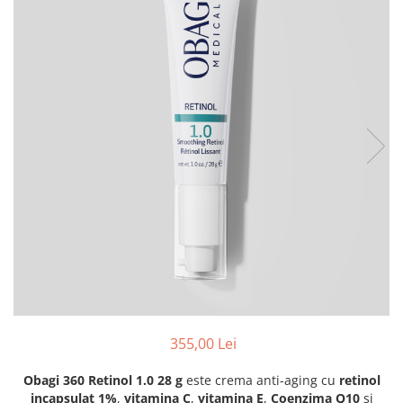
Fond de ten
Rozacee/ Cuperoza
Iluminare si Contur
Tratament
INSTITUT ESTHEDERM
TEOXANE
MESOESTETIC
Acne One
Age Element
Bodyshock
Cosmelan
Melan TRAN3X
Mesoprotech
Moisturizing Solutions
Sensitive
355,00 Lei
Tricology
DP DERMACEUTICALS
Obagi 360 Retinol 1.0 28 g
este crema anti-aging cu
retinol
incapsulat 1%
,
vitamina C
,
vitamina E
,
Coenzima Q10
si