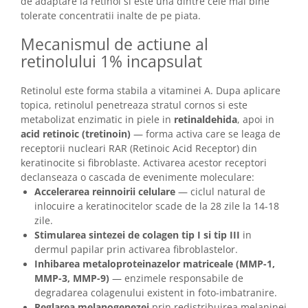
de adaptare la retinol si este una dintre cele mai bine
tolerate concentratii inalte de pe piata.
Mecanismul de actiune al
retinolului 1% incapsulat
Retinolul este forma stabila a vitaminei A. Dupa aplicare
topica, retinolul penetreaza stratul cornos si este
metabolizat enzimatic in piele in
retinaldehida
, apoi in
acid retinoic (tretinoin)
— forma activa care se leaga de
receptorii nucleari RAR (Retinoic Acid Receptor) din
keratinocite si fibroblaste. Activarea acestor receptori
declanseaza o cascada de evenimente moleculare:
Accelerarea reinnoirii celulare
— ciclul natural de
inlocuire a keratinocitelor scade de la 28 zile la 14-18
zile.
Stimularea sintezei de colagen tip I si tip III
in
dermul papilar prin activarea fibroblastelor.
Inhibarea metaloproteinazelor matriceale (MMP-1,
MMP-3, MMP-9)
— enzimele responsabile de
degradarea colagenului existent in foto-imbatranire.
Reglarea melanogenezei
prin redistribuirea melaninei