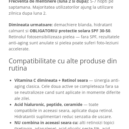
Frecventa de mentinere (luna 2 si dupa):
5-7 nopti pe
saptamana. Majoritatea utilizatorilor ajung la utilizare
zilnica dupa luna 2.
Dimineata urmatoare:
demachiere blanda, hidratant
calmant si
OBLIGATORIU protectie solara SPF 30-50
.
Retinolul fotosensibilizeaza pielea — fara SPF, rezultatele
anti-aging sunt anulate si pielea poate suferi foto-leziuni
accelerate.
Compatibilitate cu alte produse din
rutina
Vitamina C dimineata + Retinol seara
— sinergia anti-
aging clasica. Cele doua active se completeaza fara sa
se neutralizeze cand sunt aplicate in momente diferite
ale zilei.
Acid hialuronic, peptide, ceramide
— toate
compatibile in aceeasi seara, aplicate dupa retinol.
Hidratantii suplimentari reduc senzatia de uscare.
NU combina in aceeasi seara cu:
alti retinoizi topici
(tretinoin, adapalene), acid glicolic peste 5%, acid