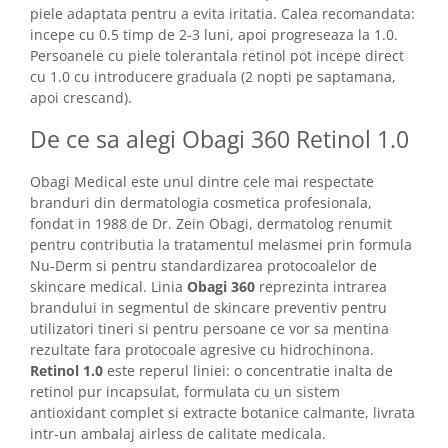
piele adaptata pentru a evita iritatia. Calea recomandata:
incepe cu 0.5 timp de 2-3 luni, apoi progreseaza la 1.0.
Persoanele cu piele tolerantala retinol pot incepe direct
cu 1.0 cu introducere graduala (2 nopti pe saptamana,
apoi crescand).
De ce sa alegi Obagi 360 Retinol 1.0
Obagi Medical este unul dintre cele mai respectate
branduri din dermatologia cosmetica profesionala,
fondat in 1988 de Dr. Zein Obagi, dermatolog renumit
pentru contributia la tratamentul melasmei prin formula
Nu-Derm si pentru standardizarea protocoalelor de
skincare medical. Linia
Obagi 360
reprezinta intrarea
brandului in segmentul de skincare preventiv pentru
utilizatori tineri si pentru persoane ce vor sa mentina
rezultate fara protocoale agresive cu hidrochinona.
Retinol 1.0
este reperul liniei: o concentratie inalta de
retinol pur incapsulat, formulata cu un sistem
antioxidant complet si extracte botanice calmante, livrata
intr-un ambalaj airless de calitate medicala.