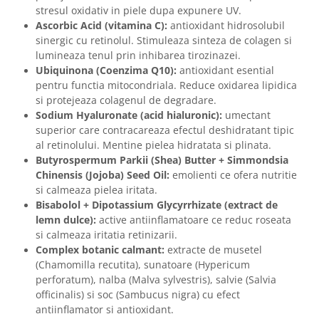
stresul oxidativ in piele dupa expunere UV.
Ascorbic Acid (vitamina C):
antioxidant hidrosolubil
sinergic cu retinolul. Stimuleaza sinteza de colagen si
lumineaza tenul prin inhibarea tirozinazei.
Ubiquinona (Coenzima Q10):
antioxidant esential
pentru functia mitocondriala. Reduce oxidarea lipidica
si protejeaza colagenul de degradare.
Sodium Hyaluronate (acid hialuronic):
umectant
superior care contracareaza efectul deshidratant tipic
al retinolului. Mentine pielea hidratata si plinata.
Butyrospermum Parkii (Shea) Butter + Simmondsia
Chinensis (Jojoba) Seed Oil:
emolienti ce ofera nutritie
si calmeaza pielea iritata.
Bisabolol + Dipotassium Glycyrrhizate (extract de
lemn dulce):
active antiinflamatoare ce reduc roseata
si calmeaza iritatia retinizarii.
Complex botanic calmant:
extracte de musetel
(Chamomilla recutita), sunatoare (Hypericum
perforatum), nalba (Malva sylvestris), salvie (Salvia
officinalis) si soc (Sambucus nigra) cu efect
antiinflamator si antioxidant.