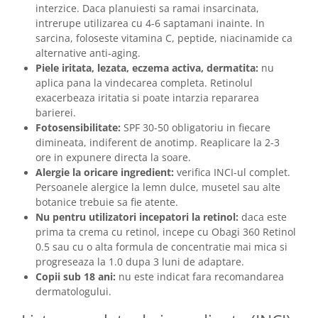
interzice. Daca planuiesti sa ramai insarcinata,
intrerupe utilizarea cu 4-6 saptamani inainte. In
sarcina, foloseste vitamina C, peptide, niacinamide ca
alternative anti-aging.
Piele iritata, lezata, eczema activa, dermatita:
nu
aplica pana la vindecarea completa. Retinolul
exacerbeaza iritatia si poate intarzia repararea
barierei.
Fotosensibilitate:
SPF 30-50 obligatoriu in fiecare
dimineata, indiferent de anotimp. Reaplicare la 2-3
ore in expunere directa la soare.
Alergie la oricare ingredient:
verifica INCI-ul complet.
Persoanele alergice la lemn dulce, musetel sau alte
botanice trebuie sa fie atente.
Nu pentru utilizatori incepatori la retinol:
daca este
prima ta crema cu retinol, incepe cu Obagi 360 Retinol
0.5 sau cu o alta formula de concentratie mai mica si
progreseaza la 1.0 dupa 3 luni de adaptare.
Copii sub 18 ani:
nu este indicat fara recomandarea
dermatologului.