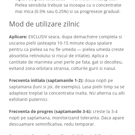
Pielea sensibila trebuie sa inceapa cu o concentratie
mai mica (0.5% sau 0.25%) si sa progreseze gradual.
Mod de utilizare zilnic
Aplicare:
EXCLUSIV seara, dupa demachiere completa si
uscarea pielii (asteapta 10-15 minute dupa spalare
pentru ca pielea sa nu fie umeda — pielea umeda creste
absorbtia retinolului si riscul de iritatie). Aplica o
cantitate de marimea unei perle pe fata, gat si decolteu,
evitand zona orbitara stransa, colturile gurii si nasul.
Frecventa initiala (saptamanile 1-2):
doua nopti pe
saptamana (luni si joi, de exemplu). Lasa pielii timp sa se
adapteze treptat la concentratia inalta. NU alterna cu alti
exfolianti puternici.
Frecventa de progres (saptamanile 3-6):
creste la 3-4
nopti pe saptamana, monitorizand toleranta. Daca apare
descuamare semnificativa, redu temporar.