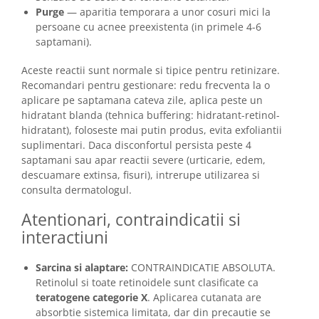
Purge
— aparitia temporara a unor cosuri mici la
persoane cu acnee preexistenta (in primele 4-6
saptamani).
Aceste reactii sunt normale si tipice pentru retinizare.
Recomandari pentru gestionare: redu frecventa la o
aplicare pe saptamana cateva zile, aplica peste un
hidratant blanda (tehnica buffering: hidratant-retinol-
hidratant), foloseste mai putin produs, evita exfoliantii
suplimentari. Daca disconfortul persista peste 4
saptamani sau apar reactii severe (urticarie, edem,
descuamare extinsa, fisuri), intrerupe utilizarea si
consulta dermatologul.
Atentionari, contraindicatii si
interactiuni
Sarcina si alaptare:
CONTRAINDICATIE ABSOLUTA.
Retinolul si toate retinoidele sunt clasificate ca
teratogene categorie X
. Aplicarea cutanata are
absorbtie sistemica limitata, dar din precautie se