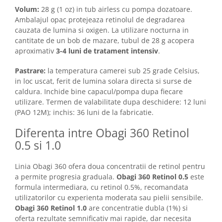
Volum:
28 g (1 oz) in tub airless cu pompa dozatoare.
Ambalajul opac protejeaza retinolul de degradarea
cauzata de lumina si oxigen. La utilizare nocturna in
cantitate de un bob de mazare, tubul de 28 g acopera
aproximativ
3-4 luni de tratament intensiv
.
Pastrare:
la temperatura camerei sub 25 grade Celsius,
in loc uscat, ferit de lumina solara directa si surse de
caldura. Inchide bine capacul/pompa dupa fiecare
utilizare. Termen de valabilitate dupa deschidere: 12 luni
(PAO 12M); inchis: 36 luni de la fabricatie.
Diferenta intre Obagi 360 Retinol
0.5 si 1.0
Linia Obagi 360 ofera doua concentratii de retinol pentru
a permite progresia graduala.
Obagi 360 Retinol 0.5
este
formula intermediara, cu retinol 0.5%, recomandata
utilizatorilor cu experienta moderata sau pielii sensibile.
Obagi 360 Retinol 1.0
are concentratie dubla (1%) si
oferta rezultate semnificativ mai rapide, dar necesita