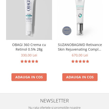
OBAGI 360 Crema cu
SUZANOBAGIMD Retivance
Retinol 0.5% 28g
Skin Rejuvenating Complex
Crema cu Retinaldehida
330,00 Lei
670,00 Lei
30g
ADAUGA IN COS
ADAUGA IN COS
NEWSLETTER
Nu rata ofertele si promotiile noastre