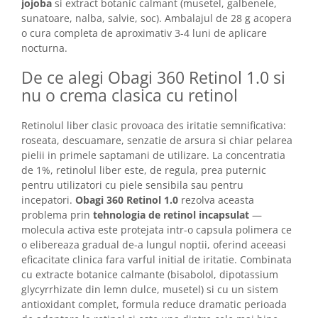
jojoba
si extract botanic calmant (musetel, galbenele,
sunatoare, nalba, salvie, soc). Ambalajul de 28 g acopera
o cura completa de aproximativ 3-4 luni de aplicare
nocturna.
De ce alegi Obagi 360 Retinol 1.0 si
nu o crema clasica cu retinol
Retinolul liber clasic provoaca des iritatie semnificativa:
roseata, descuamare, senzatie de arsura si chiar pelarea
pielii in primele saptamani de utilizare. La concentratia
de 1%, retinolul liber este, de regula, prea puternic
pentru utilizatori cu piele sensibila sau pentru
incepatori.
Obagi 360 Retinol 1.0
rezolva aceasta
problema prin
tehnologia de retinol incapsulat
—
molecula activa este protejata intr-o capsula polimera ce
o elibereaza gradual de-a lungul noptii, oferind aceeasi
eficacitate clinica fara varful initial de iritatie. Combinata
cu extracte botanice calmante (bisabolol, dipotassium
glycyrrhizate din lemn dulce, musetel) si cu un sistem
antioxidant complet, formula reduce dramatic perioada