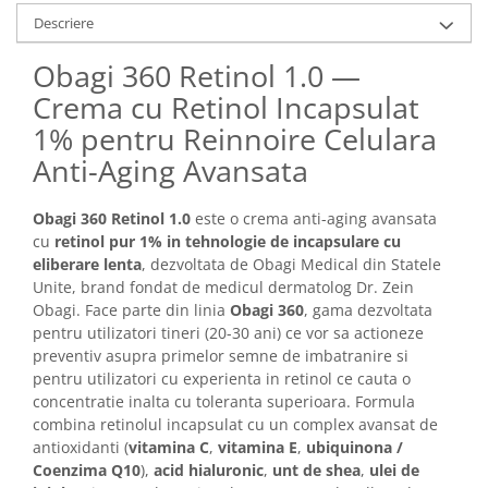
Imunitate & Vitalitate
Descriere
Longevitate & Regenerare
Superalimente & Detox
Obagi 360 Retinol 1.0 —
STRATPHARMA
Crema cu Retinol Incapsulat
ZO SKIN HEALTH
1% pentru Reinnoire Celulara
ACNEE - ROZACEE
Anti-Aging Avansata
ANTI-AGING
CURATARE - EXFOLIERE
Obagi 360 Retinol 1.0
este o crema anti-aging avansata
HIDRATARE
cu
retinol pur 1% in tehnologie de incapsulare cu
eliberare lenta
, dezvoltata de Obagi Medical din Statele
ILUMINARE
Unite, brand fondat de medicul dermatolog Dr. Zein
INGRIJIREA OCHILOR
Obagi. Face parte din linia
Obagi 360
, gama dezvoltata
INGRIJIREA PIELII CORPULUI
pentru utilizatori tineri (20-30 ani) ce vor sa actioneze
PROTECTIE SOLARA
preventiv asupra primelor semne de imbatranire si
pentru utilizatori cu experienta in retinol ce cauta o
SETURI / KITURI
concentratie inalta cu toleranta superioara. Formula
combina retinolul incapsulat cu un complex avansat de
antioxidanti (
vitamina C
,
vitamina E
,
ubiquinona /
Coenzima Q10
),
acid hialuronic
,
unt de shea
,
ulei de