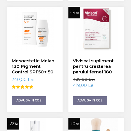
WIQO
-14%
VIVISCAL
MEDIDERMA
SKINBETTER
CLINICCARE
VISCODERM
Mesoestetic Melan
Viviscal supliment
130 Pigment
pentru cresterea
SKIN TECH
Control SPF50+ 50
parului femei 180
ml
tablete
ASCE Plus
240,00 Lei
489,00 Lei
419,00 Lei
DERMIA SOLUTION
DSD De LUXE
ADAUGA IN COS
ADAUGA IN COS
Pure Balance
Colagen & Frumusete
-22%
-10%
Echilibru & Somn