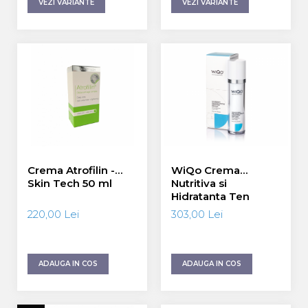
VEZI VARIANTE
VEZI VARIANTE
Crema Atrofilin -
WiQo Crema
Skin Tech 50 ml
Nutritiva si
Hidratanta Ten
Uscat 50 ml
220,00 Lei
303,00 Lei
ADAUGA IN COS
ADAUGA IN COS