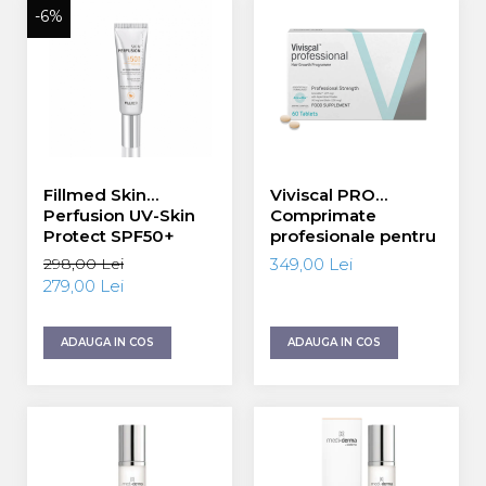
-6%
Fillmed Skin
Viviscal PRO
Perfusion UV-Skin
Comprimate
Protect SPF50+
profesionale pentru
50ml
creșterea părului
298,00 Lei
349,00 Lei
pentru bărbați și
279,00 Lei
femei 60 tablete
ADAUGA IN COS
ADAUGA IN COS