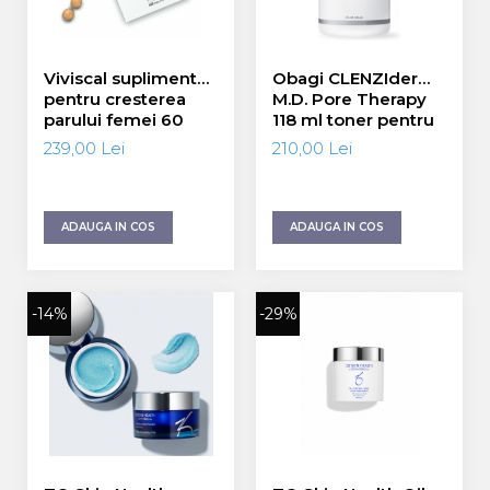
Viviscal supliment
Obagi CLENZIderm
pentru cresterea
M.D. Pore Therapy
parului femei 60
118 ml toner pentru
tablete
ten acneic
239,00 Lei
210,00 Lei
ADAUGA IN COS
ADAUGA IN COS
-14%
-29%