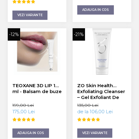
Fond de ten
Cicatrici Si Vergeturi
Iluminare si Contur
ADAUGA IN COS
Rozacee/ Cuperoza
VEZI VARIANTE
Tratament
INSTITUT ESTHEDERM
-12%
-21%
TEOXANE
MESOESTETIC
Acne One
Age Element
Bodyshock
Cosmelan
TEOXANE 3D LIP 10
ZO Skin Health
Melan TRAN3X
ml - Balsam de buze
Exfoliating Cleanser
Mesoprotech
– Gel Exfoliant De
Moisturizing Solutions
Curățare (Ten
199,00 Lei
135,00 Lei
Sensitive
Normal/Gras)
175,00 Lei
de la 106,00 Lei
60/200ml
Tricology
DP DERMACEUTICALS
ADAUGA IN COS
VEZI VARIANTE
FILLMED SKIN PERFUSION