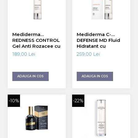
Mediderma
Mediderma C-
REDNESS CONTROL
DEFENSE MD Fluid
Gel Anti Rozacee cu
Hidratant cu
Acid Azelaic si
Vitamina C 50ml
189,00 Lei
259,00 Lei
Azeloglycina 50ml
ADAUGA IN COS
ADAUGA IN COS
-10%
-22%