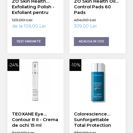
ZO Skin Health
ZO Skin Health Oil
Exfoliating Polish -
Control Pads 60
Exfoliant pentru
Pads
Toate Tipurile de
123,00 Lei
434,00 Lei
Piele
de la 106,00 Lei
309,00 Lei
VEZI VARIANTE
ADAUGA IN COS
-24%
-10%
TEOXANE Eye
Colorescience
Contour R II - Crema
Sunforgettable
de ochi 15 ml
Total Protection
Face Shield Glow
340,00 Lei
330,00 Lei