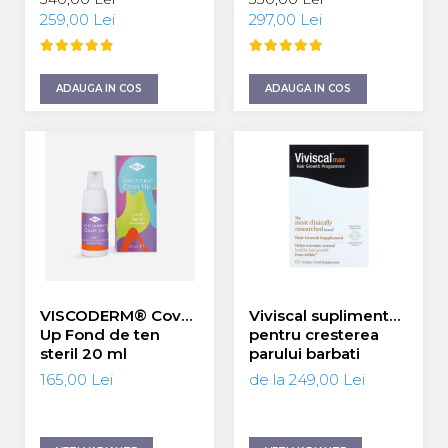
SPF 50 - 55 ml
259,00 Lei
297,00 Lei
ADAUGA IN COS
ADAUGA IN COS
VISCODERM® Cover
Viviscal supliment
Up Fond de ten
pentru cresterea
steril 20 ml
parului barbati
60/180 tablete
165,00 Lei
de la 249,00 Lei