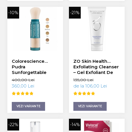
WIQO
-10%
-21%
VIVISCAL
MEDIDERMA
SKINBETTER
CLINICCARE
VISCODERM
Colorescience
ZO Skin Health
Pudra
Exfoliating Cleanser
SKIN TECH
Sunforgettable
– Gel Exfoliant De
Total Protection
Curățare (Ten
ASCE Plus
400,00 Lei
135,00 Lei
Brush-On Shield
Normal/Gras)
360,00 Lei
de la 106,00 Lei
DERMIA SOLUTION
SPF50 6g
60/200ml
DSD De LUXE
VEZI VARIANTE
VEZI VARIANTE
Pure Balance
Colagen & Frumusete
-22%
-14%
Echilibru & Somn