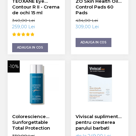
TEOXANE Eye
ZO Skin Health Oil
Contour R II - Crema
Control Pads 60
de ochi 15 ml
Pads
340,00 Lei
434,00 Lei
259,00 Lei
309,00 Lei
ADAUGA IN COS
ADAUGA IN COS
-10%
Colorescience
Viviscal supliment
Sunforgettable
pentru cresterea
Total Protection
parului barbati
Face Shield Glow
60/180 tablete
330,00 Lei
de la 249,00 Lei