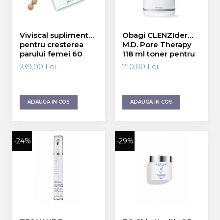
Viviscal supliment
Obagi CLENZIderm
pentru cresterea
M.D. Pore Therapy
parului femei 60
118 ml toner pentru
tablete
ten acneic
239,00 Lei
210,00 Lei
ADAUGA IN COS
ADAUGA IN COS
-24%
-29%