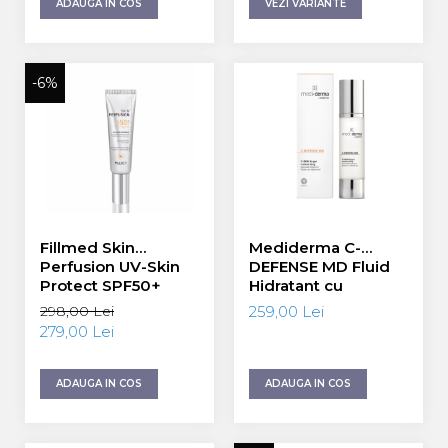
ADAUGA IN COS
VEZI VARIANTE
-6%
Fillmed Skin
Mediderma C-
Perfusion UV-Skin
DEFENSE MD Fluid
Protect SPF50+
Hidratant cu
50ml
Vitamina C 50ml
298,00 Lei
259,00 Lei
279,00 Lei
ADAUGA IN COS
ADAUGA IN COS