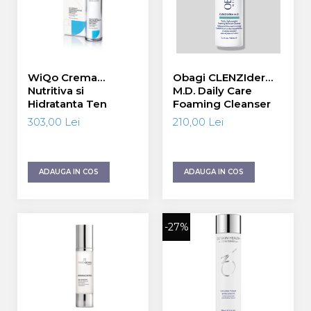
WiQo Crema
Obagi CLENZIderm
Nutritiva si
M.D. Daily Care
Hidratanta Ten
Foaming Cleanser
Uscat 50 ml
118 ml
303,00 Lei
210,00 Lei
ADAUGA IN COS
ADAUGA IN COS
-27%