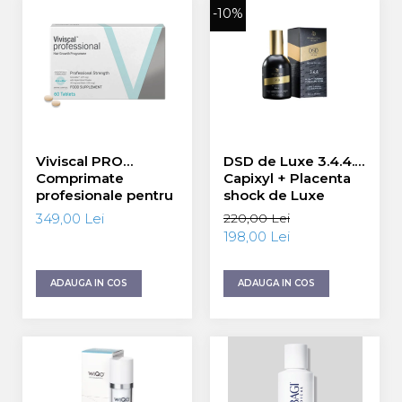
-10%
Viviscal PRO
DSD de Luxe 3.4.4.
Comprimate
Capixyl + Placenta
profesionale pentru
shock de Luxe
creșterea părului
Lotion Loțiune de
349,00 Lei
220,00 Lei
pentru bărbați și
lux șoc cu Capixyl
198,00 Lei
femei 60 tablete
siPlacentă 100 ml
ADAUGA IN COS
ADAUGA IN COS