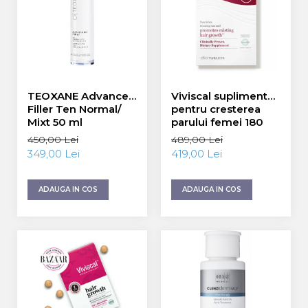
Energie & Performanta
Imunitate & Vitalitate
Longevitate & Regenerare
Superalimente & Detox
STRATPHARMA
ZO SKIN HEALTH
TEOXANE Advanced
Viviscal supliment
Filler Ten Normal/
pentru cresterea
ACNEE - ROZACEE
Mixt 50 ml
parului femei 180
ANTI-AGING
tablete
450,00 Lei
489,00 Lei
CURATARE - EXFOLIERE
349,00 Lei
419,00 Lei
HIDRATARE
ILUMINARE
ADAUGA IN COS
ADAUGA IN COS
INGRIJIREA OCHILOR
INGRIJIREA PIELII CORPULUI
PROTECTIE SOLARA
SETURI / KITURI