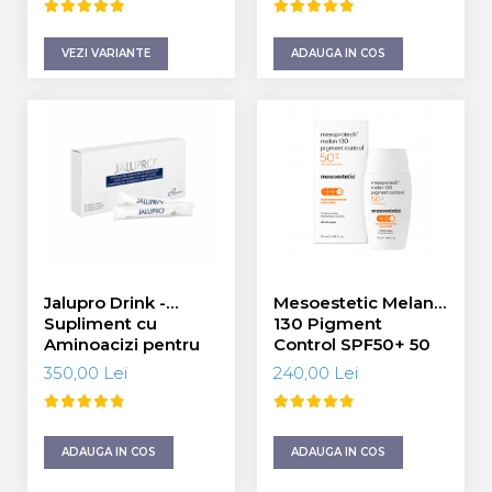
Fond de ten
Cicatrici Si Vergeturi
Iluminare si Contur
Rozacee/ Cuperoza
VEZI VARIANTE
ADAUGA IN COS
Tratament
INSTITUT ESTHEDERM
TEOXANE
MESOESTETIC
Acne One
Age Element
Bodyshock
Cosmelan
Jalupro Drink -
Mesoestetic Melan
Melan TRAN3X
Supliment cu
130 Pigment
Mesoprotech
Aminoacizi pentru
Control SPF50+ 50
Moisturizing Solutions
Piele si Par 30
ml
350,00 Lei
240,00 Lei
Sensitive
plicuri
Tricology
DP DERMACEUTICALS
ADAUGA IN COS
ADAUGA IN COS
FILLMED SKIN PERFUSION