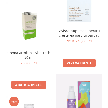
Viviscal supliment pentru
cresterea parului barbati
60/180 tablete
de la 249,00 Lei
Crema Atrofilin - Skin Tech
50 ml
VEZI VARIANTE
230,00 Lei
ADAUGA IN COS
-6%