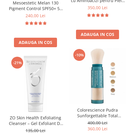
FILLMED SKIN PERFUSION
cu Aminoacizi pentru Piele
Mesoestetic Melan 130
si Par 30 plicuri
350,00 Lei
Pigment Control SPF50+ 50
WIQO
ml
240,00 Lei
VIVISCAL
MEDIDERMA
ADAUGA IN COS
SKINBETTER
ADAUGA IN COS
CLINICCARE
-10%
VISCODERM
-21%
SKIN TECH
ASCE Plus
DERMIA SOLUTION
DSD de LUXE
Pure Balance
Colorescience Pudra
Colagen & Frumusete
Sunforgettable Total
ZO Skin Health Exfoliating
Echilibru & Somn
Protection Brush-On Shield
400,00 Lei
Cleanser – Gel Exfoliant De
Energie & Performanta
SPF50 6g
360,00 Lei
Curățare (Ten Normal/Gras)
135,00 Lei