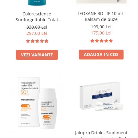
Fond de ten
Rozacee/ Cuperoza
Iluminare si Contur
TEOXANE 3D LIP 10 ml -
Colorescience
Balsam de buze
Sunforgettable Total
Tratament
Protection Face Shield Flex
199,00 Lei
330,00 Lei
INSTITUT ESTHEDERM
SPF50 55ml
175,00 Lei
297,00 Lei
TEOXANE
MESOESTETIC
ADAUGA IN COS
VEZI VARIANTE
Acne One
Age Element
Bodyshock
Cosmelan
Melan TRAN3X
Mesoprotech
Moisturizing Solutions
Sensitive
Tricology
DP DERMACEUTICALS
Jalupro Drink - Supliment