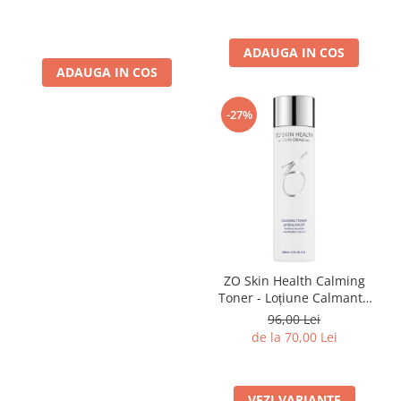
Azeloglycina 50ml
ADAUGA IN COS
ADAUGA IN COS
-27%
ZO Skin Health Calming
Toner - Loțiune Calmantă
Pentru Față
96,00 Lei
de la 70,00 Lei
VEZI VARIANTE