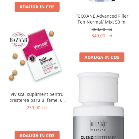
ADAUGA IN COS
TEOXANE Advanced Filler
Ten Normal/ Mixt 50 ml
450,00 Lei
349,00 Lei
ADAUGA IN COS
Viviscal supliment pentru
cresterea parului femei 60
tablete
239,00 Lei
ADAUGA IN COS