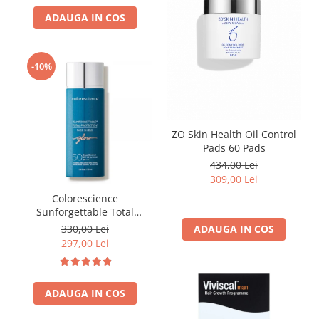
ADAUGA IN COS
-10%
ZO Skin Health Oil Control
Pads 60 Pads
434,00 Lei
309,00 Lei
Colorescience
Sunforgettable Total
Protection Face Shield Glow
ADAUGA IN COS
330,00 Lei
SPF 50 - 55 ml
297,00 Lei
ADAUGA IN COS