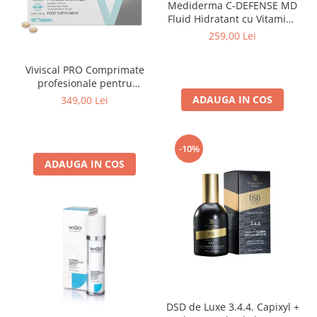
Mediderma C-DEFENSE MD
Fluid Hidratant cu Vitamina
C 50ml
259,00 Lei
Viviscal PRO Comprimate
profesionale pentru
creșterea părului pentru
ADAUGA IN COS
349,00 Lei
bărbați și femei 60 tablete
-10%
ADAUGA IN COS
DSD de Luxe 3.4.4. Capixyl +