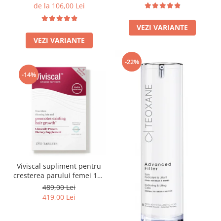
Imunitate & Vitalitate
60/200ml
de la 106,00 Lei
Longevitate & Regenerare
Superalimente & Detox
VEZI VARIANTE
STRATPHARMA
VEZI VARIANTE
ZO SKIN HEALTH
-22%
ACNEE - ROZACEE
-14%
ANTI-AGING
CURATARE - EXFOLIERE
HIDRATARE
ILUMINARE
INGRIJIREA OCHILOR
INGRIJIREA PIELII CORPULUI
PROTECTIE SOLARA
Viviscal supliment pentru
SETURI / KITURI
cresterea parului femei 180
tablete
489,00 Lei
419,00 Lei