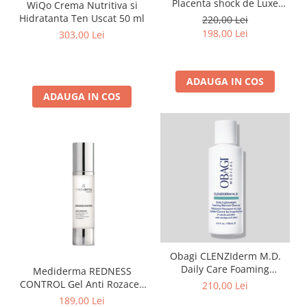
Placenta shock de Luxe
WiQo Crema Nutritiva si
Lotion Loțiune de lux șoc cu
Hidratanta Ten Uscat 50 ml
220,00 Lei
Capixyl siPlacentă 100 ml
198,00 Lei
303,00 Lei
ADAUGA IN COS
ADAUGA IN COS
Obagi CLENZIderm M.D.
Daily Care Foaming
Mediderma REDNESS
Cleanser 118 ml
CONTROL Gel Anti Rozacee
210,00 Lei
cu Acid Azelaic si
189,00 Lei