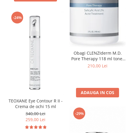
-24%
Obagi CLENZIderm M.D.
Pore Therapy 118 ml toner
pentru ten acneic
210,00 Lei
ADAUGA IN COS
TEOXANE Eye Contour R II -
Crema de ochi 15 ml
340,00 Lei
-29%
259,00 Lei