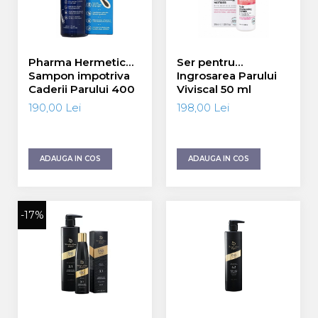
Pharma Hermetic
Ser pentru
Sampon impotriva
Ingrosarea Parului
Caderii Parului 400
Viviscal 50 ml
ml
190,00 Lei
198,00 Lei
ADAUGA IN COS
ADAUGA IN COS
-17%