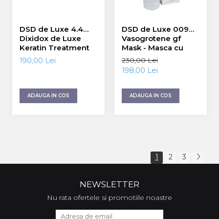
DSD de Luxe 4.4
DSD de Luxe 009
Dixidox de Luxe
Vasogrotene gf
Keratin Treatment
Mask - Masca cu
Lotion - Lotiune cu
Factori de Crestere
190,00 Lei
230,00 Lei
Keratina 10 fiole x 10
200 ml
198,00 Lei
ml
ADAUGA IN COS
ADAUGA IN COS
1
2
3
NEWSLETTER
Nu rata ofertele si promotiile noastre