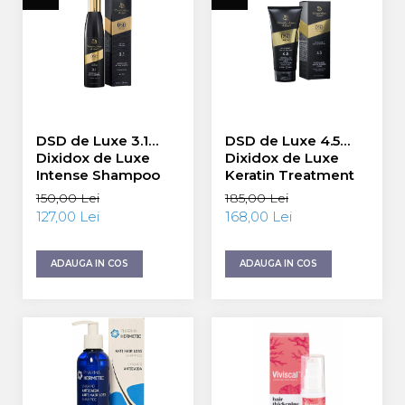
Energie & Performanta
Imunitate & Vitalitate
Longevitate & Regenerare
Superalimente & Detox
STRATPHARMA
ZO SKIN HEALTH
DSD de Luxe 3.1
DSD de Luxe 4.5
ACNEE - ROZACEE
Dixidox de Luxe
Dixidox de Luxe
Intense Shampoo
Keratin Treatment
ANTI-AGING
Sampon Intensiv
Serum Ser cu
CURATARE - EXFOLIERE
150,00 Lei
185,00 Lei
200 ml
Keratina 200 ml
127,00 Lei
168,00 Lei
HIDRATARE
ILUMINARE
INGRIJIREA OCHILOR
ADAUGA IN COS
ADAUGA IN COS
INGRIJIREA PIELII CORPULUI
PROTECTIE SOLARA
SETURI / KITURI