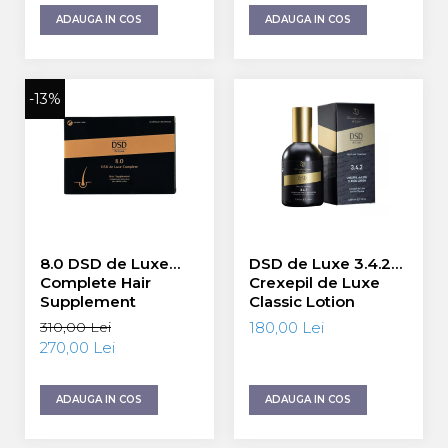
ADAUGA IN COS
ADAUGA IN COS
-13%
8.0 DSD de Luxe
DSD de Luxe 3.4.2
Complete Hair
Crexepil de Luxe
Supplement
Classic Lotion
Supliment Complet
Lotiune Clasica 100
310,00 Lei
180,00 Lei
pentru Păr 60
ml
270,00 Lei
capsule
ADAUGA IN COS
ADAUGA IN COS