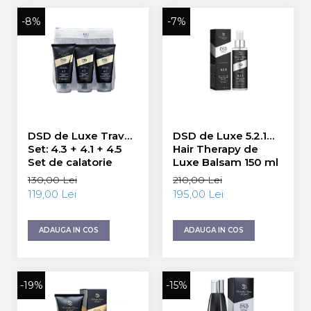
-8%
-7%
DSD de Luxe Travel
DSD de Luxe 5.2.1
Set: 4.3 + 4.1 + 4.5
Hair Therapy de
Set de calatorie
Luxe Balsam 150 ml
3x50ml
130,00 Lei
210,00 Lei
119,00 Lei
195,00 Lei
ADAUGA IN COS
ADAUGA IN COS
-19%
-15%