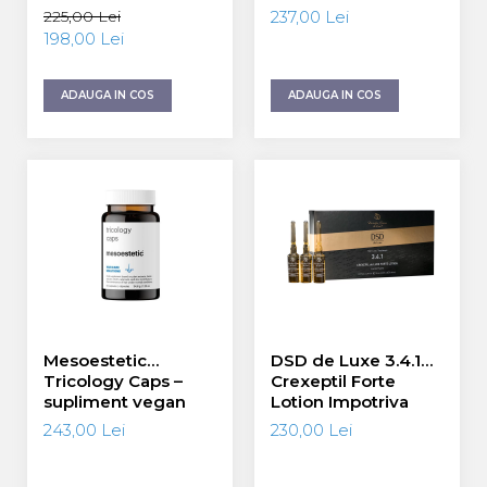
Shampoo - Sampon
Recharge Bar
225,00 Lei
237,00 Lei
cu Keratina 500 ml
198,00 Lei
ADAUGA IN COS
ADAUGA IN COS
Mesoestetic
DSD de Luxe 3.4.1
Tricology Caps –
Crexeptil Forte
supliment vegan
Lotion Impotriva
impotriva caderii
Caderii Parului 10
243,00 Lei
230,00 Lei
parului 60 capsule
fiole