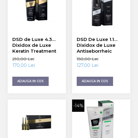
DSD de Luxe 4.3
DSD De Luxe 1.1
Dixidox de Luxe
Dixidox de Luxe
Keratin Treatment
Antiseborrheic
Mask Masca cu
Shampoo 200 ml
210,00 Lei
150,00 Lei
Keratina 200 ml
170,00 Lei
127,00 Lei
ADAUGA IN COS
ADAUGA IN COS
-14%