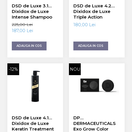
DSD de Luxe 3.1
DSD de Luxe 4.2
Dixidox de Luxe
Dixidox de Luxe
Intense Shampoo
Triple Action
Sampon Intens 500
Conditioner Balsam
225,00 Lei
180,00 Lei
ml
cu Tripla Actiune
187,00 Lei
500 ml
ADAUGA IN COS
ADAUGA IN COS
-12%
NOU
DSD de Luxe 4.1
DP
Dixidox de Luxe
DERMACEUTICALS
Keratin Treatment
Exo Grow Color