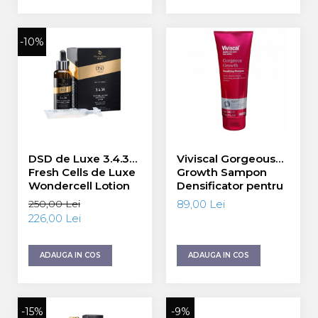
WIQO
VIVISCAL
-10%
MEDIDERMA
SKINBETTER
CLINICCARE
VISCODERM
DSD de Luxe 3.4.3А
Viviscal Gorgeous
SKIN TECH
Fresh Cells de Luxe
Growth Sampon
Wondercell Lotion
Densificator pentru
ASCE Plus
Lotiune 50 ml + fiola
Femei 250 ml
250,00 Lei
89,00 Lei
10 ml
DERMIA SOLUTION
226,00 Lei
DSD De LUXE
ADAUGA IN COS
ADAUGA IN COS
Pure Balance
Colagen & Frumusete
Echilibru & Somn
-15%
-9%