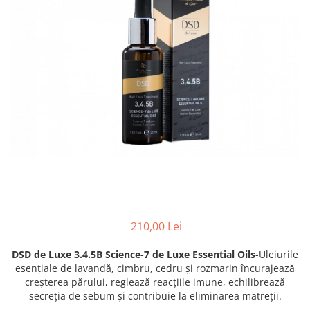
Fond de ten
Rozacee/ Cuperoza
Iluminare si Contur
Tratament
INSTITUT ESTHEDERM
TEOXANE
MESOESTETIC
Acne One
Age Element
Bodyshock
Cosmelan
Melan TRAN3X
Mesoprotech
210,00 Lei
Moisturizing Solutions
Sensitive
DSD de Luxe 3.4.5B Science-7 de Luxe Essential Oils
-Uleiurile
esențiale de lavandă, cimbru, cedru și rozmarin încurajează
Tricology
creșterea părului, reglează reacțiile imune, echilibrează
DP DERMACEUTICALS
secreția de sebum și contribuie la eliminarea mătreții.