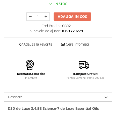
FILLMED SKIN PERFUSION
IN STOC
WIQO
VIVISCAL
ADAUGA IN COS
MEDIDERMA
Cod Produs:
C602
Ai nevoie de ajutor?
0751729279
SKINBETTER
CLINICCARE
Adauga la Favorite
Cere informatii
VISCODERM
SKIN TECH
ASCE Plus
DERMIA SOLUTION
DermatoCosmetice
Transport Gratuit
PREMIUM
Pentru Comenzi Peste 200 Lei
DSD de LUXE
Pure Balance
Colagen & Frumusete
Descriere
Echilibru & Somn
DSD de Luxe 3.4.5B Science-7 de Luxe Essential Oils
Energie & Performanta