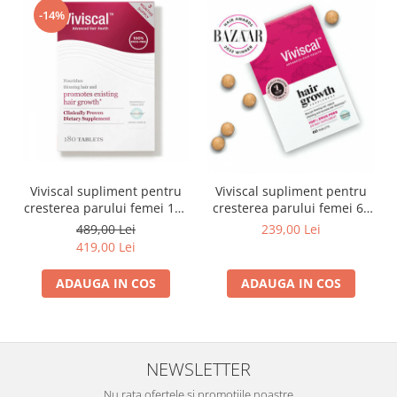
-14%
Viviscal supliment pentru
Viviscal supliment pentru
cresterea parului femei 180
cresterea parului femei 60
tablete
tablete
489,00 Lei
239,00 Lei
419,00 Lei
ADAUGA IN COS
ADAUGA IN COS
NEWSLETTER
Nu rata ofertele si promotiile noastre