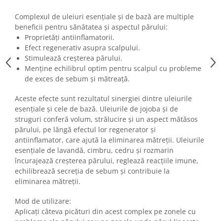
Imunitate & Vitalitate
Longevitate & Regenerare
Complexul de uleiuri esențiale și de bază are multiple
Superalimente & Detox
beneficii pentru sănătatea și aspectul părului:
Proprietăți antiinflamatorii.
STRATPHARMA
Efect regenerativ asupra scalpului.
ZO SKIN HEALTH
Stimulează creșterea părului.
Menține echilibrul optim pentru scalpul cu probleme
ACNEE - ROZACEE
de exces de sebum și mătreață.
ANTI-AGING
CURATARE - EXFOLIERE
Aceste efecte sunt rezultatul sinergiei dintre uleiurile
HIDRATARE
esențiale și cele de bază. Uleiurile de jojoba și de
struguri conferă volum, strălucire și un aspect mătăsos
ILUMINARE
părului, pe lângă efectul lor regenerator și
INGRIJIREA OCHILOR
antiinflamator, care ajută la eliminarea mătreții. Uleiurile
INGRIJIREA PIELII CORPULUI
esențiale de lavandă, cimbru, cedru și rozmarin
PROTECTIE SOLARA
încurajează creșterea părului, reglează reacțiile imune,
echilibrează secreția de sebum și contribuie la
SETURI / KITURI
eliminarea mătreții.
Mod de utilizare:
Aplicați câteva picături din acest complex pe zonele cu