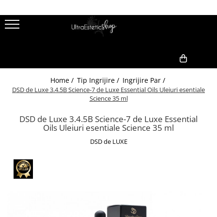
Branduri
Tipuri de ten
Tip produs
Tip Ingrijire
OBAGI
Ten normal
Creme
Ingrijire Corp
Obagi 360 System
Ten uscat
Demachiere / Exfoliere
Ingrijirea Buzelor
0,00
Obagi Clenziderm
Home /
Tip Ingrijire /
Ingrijire Par /
Ten sensibil
Masca
Ingrijire Par
DSD de Luxe 3.4.5B Science-7 de Luxe Essential Oils Uleiuri esentiale
Obagi Elastiderm
Ten gras
Produse de noapte
Ingrijire Barbati
Science 35 ml
Obagi Hydrate
Ten matur riduri
Serumuri
Ingrijire post tratamente
Obagi Nuderm
DSD de Luxe 3.4.5B Science-7 de Luxe Essential
Oils Uleiuri esentiale Science 35 ml
Contur ochi
Tonere
Dipozitive tratament pentru
Obagi Professional-C
utilizare acasa
DSD de LUXE
Crema ochi
Obagi Sun Shield
Ingrijirea Genelor
Masca ochi
Obagi-C
Serumuri ochi
SUZANOBAGIMD
Pigmentare
COLORESCIENCE
Acnee
Colorescience Protectie Solara
Cicatrici si vergeturi
Corectoare