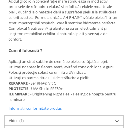
Acidul glicolic în concentrație mare stimulează în mod activ
procesele de reînnoire celulară și exfoliază celulele moarte ale
pielii, ducând la o netezire clară a suprafeței pielii și la strălucirea
culorii acesteia. Formula unică a AH RHA® învăluie pielea într-un
strat imperceptibil respirabil care îi menține hidratarea perfectă.
Complexul Neutrazen™ și alantoina au un efect calmant și
liniștitor, restabilind echilibrul natural al pielii și senzația de
confort.
Cum il folosesti ?
Aplicați un strat subțire de cremă pe pielea curățată a feței.
Utilizați noaptea în fiecare seară, evitând zona ochilor și a gurii.
Folosiți protecție solară cu un filtru UV ridicat.
Utilizați ca parte a ritualului de strălucire a pielii:
REPARARE
- Ser RHA® Vit C
PROTECTIE
- UVA Shield SPF50+
ILUMINARE
- Brightening Night Peel - Peeling de noapte pentru
iluminare
Informatii conformitate produs
Video
(1)