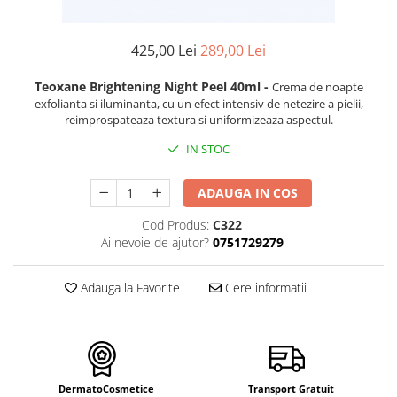
FILLMED SKIN PERFUSION
WIQO
425,00 Lei
289,00 Lei
VIVISCAL
MEDIDERMA
Teoxane Brightening Night Peel 40ml -
Crema de noapte
exfolianta si iluminanta, cu un efect intensiv de netezire a pielii,
SKINBETTER
reimprospateaza textura si uniformizeaza aspectul.
CLINICCARE
IN STOC
VISCODERM
SKIN TECH
ADAUGA IN COS
ASCE Plus
Cod Produs:
C322
Ai nevoie de ajutor?
0751729279
DERMIA SOLUTION
DSD de LUXE
Adauga la Favorite
Cere informatii
Pure Balance
Colagen & Frumusete
Echilibru & Somn
Energie & Performanta
DermatoCosmetice
Transport Gratuit