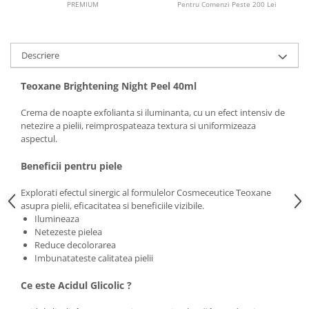
Imunitate & Vitalitate
PREMIUM
Pentru Comenzi Peste 200 Lei
Longevitate & Regenerare
Superalimente & Detox
STRATPHARMA
Descriere
ZO SKIN HEALTH
Teoxane Brightening Night Peel 40ml
ACNEE - ROZACEE
Crema de noapte exfolianta si iluminanta, cu un efect intensiv de
ANTI-AGING
netezire a pielii, reimprospateaza textura si uniformizeaza
CURATARE - EXFOLIERE
aspectul.
HIDRATARE
Beneficii pentru piele
ILUMINARE
INGRIJIREA OCHILOR
Explorati efectul sinergic al formulelor Cosmeceutice Teoxane
INGRIJIREA PIELII CORPULUI
asupra pielii, eficacitatea si beneficiile vizibile.
Ilumineaza
PROTECTIE SOLARA
Netezeste pielea
SETURI / KITURI
Reduce decolorarea
Imbunatateste calitatea pielii
Ce este Acidul Glicolic ?