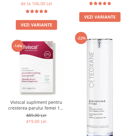
Imunitate & Vitalitate
60/200ml
de la 106,00 Lei
Longevitate & Regenerare
Superalimente & Detox
VEZI VARIANTE
STRATPHARMA
VEZI VARIANTE
ZO SKIN HEALTH
-22%
ACNEE - ROZACEE
-14%
ANTI-AGING
CURATARE - EXFOLIERE
HIDRATARE
ILUMINARE
INGRIJIREA OCHILOR
INGRIJIREA PIELII CORPULUI
PROTECTIE SOLARA
Viviscal supliment pentru
SETURI / KITURI
cresterea parului femei 180
tablete
489,00 Lei
419,00 Lei