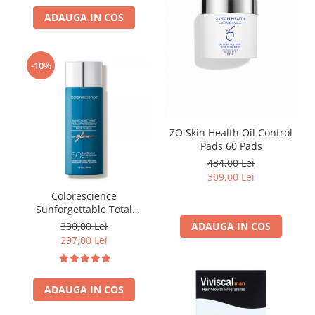
ADAUGA IN COS
-10%
ZO Skin Health Oil Control
Pads 60 Pads
434,00 Lei
309,00 Lei
Colorescience
Sunforgettable Total
Protection Face Shield Glow
ADAUGA IN COS
330,00 Lei
SPF 50 - 55 ml
297,00 Lei
ADAUGA IN COS