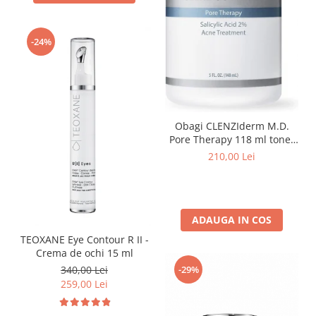
-24%
Obagi CLENZIderm M.D.
Pore Therapy 118 ml toner
pentru ten acneic
210,00 Lei
ADAUGA IN COS
TEOXANE Eye Contour R II -
Crema de ochi 15 ml
340,00 Lei
-29%
259,00 Lei