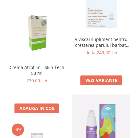
Viviscal supliment pentru
cresterea parului barbati
60/180 tablete
de la 249,00 Lei
Crema Atrofilin - Skin Tech
50 ml
VEZI VARIANTE
230,00 Lei
ADAUGA IN COS
-6%