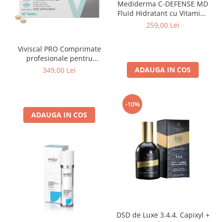
Mediderma C-DEFENSE MD
Fluid Hidratant cu Vitamina
C 50ml
259,00 Lei
Viviscal PRO Comprimate
profesionale pentru
creșterea părului pentru
ADAUGA IN COS
349,00 Lei
bărbați și femei 60 tablete
-10%
ADAUGA IN COS
DSD de Luxe 3.4.4. Capixyl +