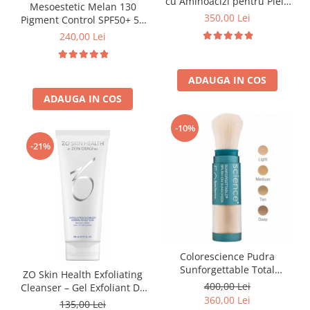
FILLMED SKIN PERFUSION
cu Aminoacizi pentru Piele
Mesoestetic Melan 130
si Par 30 plicuri
350,00 Lei
Pigment Control SPF50+ 50
WIQO
ml
240,00 Lei
VIVISCAL
MEDIDERMA
ADAUGA IN COS
SKINBETTER
ADAUGA IN COS
CLINICCARE
-10%
VISCODERM
-21%
SKIN TECH
ASCE Plus
DERMIA SOLUTION
DSD de LUXE
Pure Balance
Colorescience Pudra
Colagen & Frumusete
Sunforgettable Total
ZO Skin Health Exfoliating
Echilibru & Somn
Protection Brush-On Shield
400,00 Lei
Cleanser – Gel Exfoliant De
Energie & Performanta
SPF50 6g
360,00 Lei
Curățare (Ten Normal/Gras)
135,00 Lei