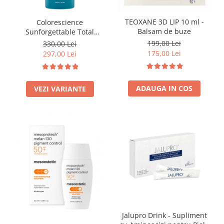
Fond de ten
Rozacee/ Cuperoza
Iluminare si Contur
TEOXANE 3D LIP 10 ml -
Colorescience
Balsam de buze
Sunforgettable Total
Tratament
Protection Face Shield Flex
199,00 Lei
330,00 Lei
INSTITUT ESTHEDERM
SPF50 55ml
175,00 Lei
297,00 Lei
TEOXANE
MESOESTETIC
ADAUGA IN COS
VEZI VARIANTE
Acne One
Age Element
Bodyshock
Cosmelan
Melan TRAN3X
Mesoprotech
Moisturizing Solutions
Sensitive
Tricology
DP DERMACEUTICALS
Jalupro Drink - Supliment