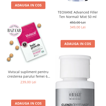
ADAUGA IN COS
TEOXANE Advanced Filler
Ten Normal/ Mixt 50 ml
450,00 Lei
349,00 Lei
ADAUGA IN COS
Viviscal supliment pentru
cresterea parului femei 60
tablete
239,00 Lei
ADAUGA IN COS