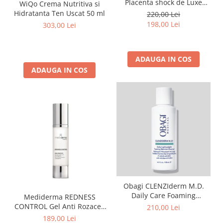
Placenta shock de Luxe
WiQo Crema Nutritiva si
Lotion Loțiune de lux șoc cu
Hidratanta Ten Uscat 50 ml
220,00 Lei
Capixyl siPlacentă 100 ml
198,00 Lei
303,00 Lei
ADAUGA IN COS
ADAUGA IN COS
Obagi CLENZIderm M.D.
Daily Care Foaming
Mediderma REDNESS
Cleanser 118 ml
CONTROL Gel Anti Rozacee
210,00 Lei
cu Acid Azelaic si
189,00 Lei