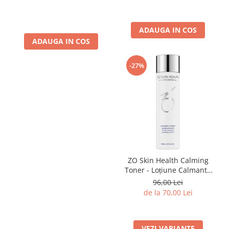
Azeloglycina 50ml
ADAUGA IN COS
ADAUGA IN COS
-27%
ZO Skin Health Calming
Toner - Loțiune Calmantă
Pentru Față
96,00 Lei
de la 70,00 Lei
VEZI VARIANTE