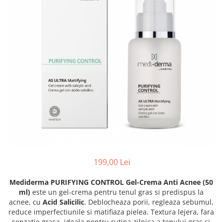
Fond de ten
Rozacee/ Cuperoza
Iluminare si Contur
Tratament
INSTITUT ESTHEDERM
TEOXANE
MESOESTETIC
Acne One
Age Element
Bodyshock
Cosmelan
Melan TRAN3X
Mesoprotech
199,00 Lei
Moisturizing Solutions
Sensitive
Mediderma PURIFYING CONTROL Gel-Crema Anti Acnee (50
ml)
este un gel-crema pentru tenul gras si predispus la
Tricology
acnee, cu
Acid Salicilic
. Deblocheaza porii, regleaza sebumul,
DP DERMACEUTICALS
reduce imperfectiunile si matifiaza pielea. Textura lejera, fara
senzatie grasa, ideala pentru rutina zilnica a tenului gras si