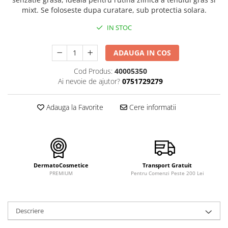
FILLMED SKIN PERFUSION
mixt. Se foloseste dupa curatare, sub protectia solara.
WIQO
IN STOC
VIVISCAL
MEDIDERMA
ADAUGA IN COS
SKINBETTER
Cod Produs:
40005350
CLINICCARE
Ai nevoie de ajutor?
0751729279
VISCODERM
Adauga la Favorite
Cere informatii
SKIN TECH
ASCE Plus
DERMIA SOLUTION
DSD de LUXE
DermatoCosmetice
Transport Gratuit
Pure Balance
PREMIUM
Pentru Comenzi Peste 200 Lei
Colagen & Frumusete
Echilibru & Somn
Descriere
Energie & Performanta