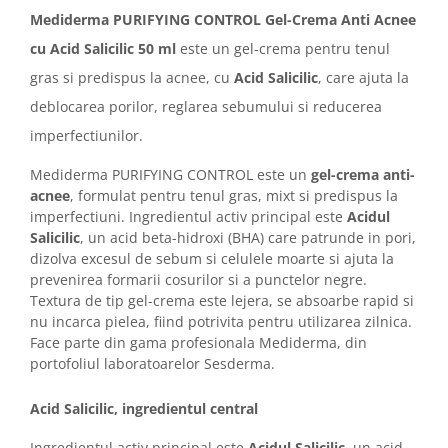
Imunitate & Vitalitate
Mediderma PURIFYING CONTROL Gel-Crema Anti Acnee
Longevitate & Regenerare
cu Acid Salicilic 50 ml
este un gel-crema pentru tenul
Superalimente & Detox
gras si predispus la acnee, cu
Acid Salicilic
, care ajuta la
STRATPHARMA
deblocarea porilor, reglarea sebumului si reducerea
ZO SKIN HEALTH
imperfectiunilor.
ACNEE - ROZACEE
ANTI-AGING
Mediderma PURIFYING CONTROL este un
gel-crema anti-
CURATARE - EXFOLIERE
acnee
, formulat pentru tenul gras, mixt si predispus la
imperfectiuni. Ingredientul activ principal este
Acidul
HIDRATARE
Salicilic
, un acid beta-hidroxi (BHA) care patrunde in pori,
ILUMINARE
dizolva excesul de sebum si celulele moarte si ajuta la
INGRIJIREA OCHILOR
prevenirea formarii cosurilor si a punctelor negre.
INGRIJIREA PIELII CORPULUI
Textura de tip gel-crema este lejera, se absoarbe rapid si
nu incarca pielea, fiind potrivita pentru utilizarea zilnica.
PROTECTIE SOLARA
Face parte din gama profesionala Mediderma, din
SETURI / KITURI
portofoliul laboratoarelor Sesderma.
Acid Salicilic, ingredientul central
Ingredientul activ principal este
Acidul Salicilic
, un acid