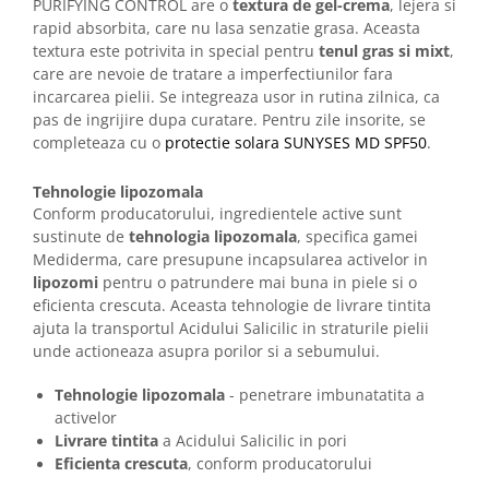
PURIFYING CONTROL are o
textura de gel-crema
, lejera si
rapid absorbita, care nu lasa senzatie grasa. Aceasta
textura este potrivita in special pentru
tenul gras si mixt
,
care are nevoie de tratare a imperfectiunilor fara
incarcarea pielii. Se integreaza usor in rutina zilnica, ca
pas de ingrijire dupa curatare. Pentru zile insorite, se
completeaza cu o
protectie solara SUNYSES MD SPF50
.
Tehnologie lipozomala
Conform producatorului, ingredientele active sunt
sustinute de
tehnologia lipozomala
, specifica gamei
Mediderma, care presupune incapsularea activelor in
lipozomi
pentru o patrundere mai buna in piele si o
eficienta crescuta. Aceasta tehnologie de livrare tintita
ajuta la transportul Acidului Salicilic in straturile pielii
unde actioneaza asupra porilor si a sebumului.
Tehnologie lipozomala
- penetrare imbunatatita a
activelor
Livrare tintita
a Acidului Salicilic in pori
Eficienta crescuta
, conform producatorului