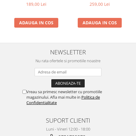
cu Acid Azelaic si
C 50ml
189,00 Lei
259,00 Lei
Azeloglycina 50ml
ADAUGA IN COS
ADAUGA IN COS
NEWSLETTER
Nu rata ofertele si promotiile noastre
Vreau sa primesc newsletter cu promotiile
magazinului. Afla mai multe in
Politica de
Confidentialitate
SUPORT CLIENTI
Luni - Vineri 12:00 - 18:00