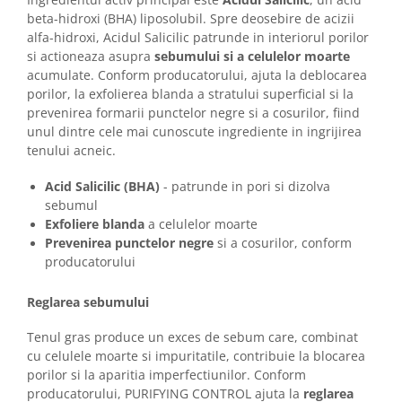
beta-hidroxi (BHA) liposolubil. Spre deosebire de acizii
alfa-hidroxi, Acidul Salicilic patrunde in interiorul porilor
si actioneaza asupra
sebumului si a celulelor moarte
acumulate. Conform producatorului, ajuta la deblocarea
porilor, la exfolierea blanda a stratului superficial si la
prevenirea formarii punctelor negre si a cosurilor, fiind
unul dintre cele mai cunoscute ingrediente in ingrijirea
tenului acneic.
Acid Salicilic (BHA)
- patrunde in pori si dizolva
sebumul
Exfoliere blanda
a celulelor moarte
Prevenirea punctelor negre
si a cosurilor, conform
producatorului
Reglarea sebumului
Tenul gras produce un exces de sebum care, combinat
cu celulele moarte si impuritatile, contribuie la blocarea
porilor si la aparitia imperfectiunilor. Conform
producatorului, PURIFYING CONTROL ajuta la
reglarea