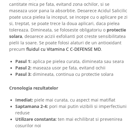
cantitate mica pe fata, evitand zona ochilor, si se
maseaza usor pana la absorbtie. Deoarece Acidul Salicilic
poate usca pielea la inceput, se incepe cu o aplicare pe zi
si, treptat, se poate trece la doua aplicari, daca pielea
tolereaza. Dimineata, se foloseste obligatoriu o
protectie
solara
, deoarece acizii exfolianti pot creste sensibilitatea
pielii la soare. Se poate folosi alaturi de un antioxidant
precum
fluidul cu Vitamina C C-DEFENSE MD
.
Pasul 1:
aplica pe pielea curata, dimineata sau seara
Pasul 2:
maseaza usor pe fata, evitand ochii
Pasul 3:
dimineata, continua cu protectie solara
Cronologia rezultatelor
Imediat:
piele mai curata, cu aspect mai matifiat
Saptamana 2-4:
pori mai putin vizibili si imperfectiuni
reduse
Utilizare constanta:
ten mai echilibrat si prevenirea
cosurilor noi