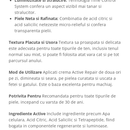
Luminozitate si Stralucire:
Tehnologia Time Control
System confera un aspect vizibil mai tanar si
stralucitor.
Piele Neta si Rafinata:
Combinatia de acid citric si
acid salicilic netezeste micro-relieful si confera
transparenta pielii.
Textura Placuta si Usora
Textura sa proaspata si delicata
este adecvata pentru toate tipurile de ten, inclusiv tenul
normal sau mixt, si poate fi folosita atat vara cat si pe tot
parcursul anului.
Mod de Utilizare
Aplicati crema Active Repair de doua ori
pe zi, dimineata si seara, pe pielea curatata si uscata a
fetei si gatului. Este o baza excelenta pentru machiaj.
Potrivita Pentru
Recomandata pentru toate tipurile de
piele, incepand cu varsta de 30 de ani.
Ingrediente Active
Include ingrediente precum Apa
celulara, Acid Citric, Acid Salicilic si Tetrapeptide, fiind
bogata in componentele regenerante si luminoase.