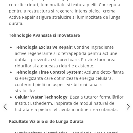
Imunitate & Vitalitate
corectie: riduri, luminozitate si textura pielii. Conceputa
Longevitate & Regenerare
pentru a restructura si regenera intens pielea, crema
Superalimente & Detox
Active Repair asigura stralucire si luminozitate de lunga
durata.
STRATPHARMA
ZO SKIN HEALTH
Tehnologie Avansata si Inovatoare
ACNEE - ROZACEE
Tehnologia Exclusive Repair:
Contine ingrediente
ANTI-AGING
active regenerante si o tetrapeptida pentru actiune
CURATARE - EXFOLIERE
dubla – preventiva si corectoare. Previne formarea
HIDRATARE
ridurilor si atenueaza ridurile existente.
Tehnologia Time Control System:
Actiune detoxifianta
ILUMINARE
si energizanta care optimizeaza energia celulara,
INGRIJIREA OCHILOR
conferind pielii un aspect vizibil mai tanar si
INGRIJIREA PIELII CORPULUI
stralucitor.
PROTECTIE SOLARA
Celular Water Technology:
Baza a tuturor formulărilor
Institut Esthederm, inspirata de modul natural de
SETURI / KITURI
hidratare a pielii si eficienta in intinerirea cutanata.
Rezultate Vizibile si de Lunga Durata