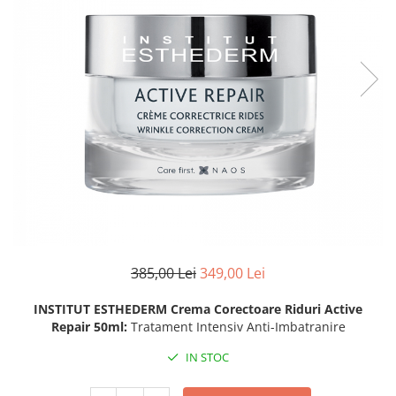
Fond de ten
Rozacee/ Cuperoza
Iluminare si Contur
Tratament
INSTITUT ESTHEDERM
TEOXANE
MESOESTETIC
Acne One
Age Element
Bodyshock
Cosmelan
Melan TRAN3X
385,00 Lei
349,00 Lei
Mesoprotech
Moisturizing Solutions
INSTITUT ESTHEDERM Crema Corectoare Riduri Active
Sensitive
Repair 50ml:
Tratament Intensiv Anti-Imbatranire
Tricology
IN STOC
DP DERMACEUTICALS