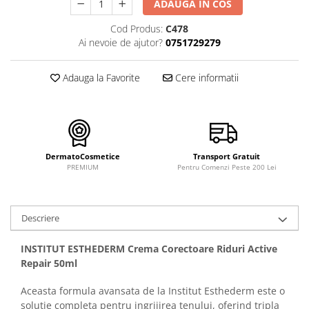
FILLMED SKIN PERFUSION
ADAUGA IN COS
WIQO
Cod Produs:
C478
Ai nevoie de ajutor?
0751729279
VIVISCAL
MEDIDERMA
Adauga la Favorite
Cere informatii
SKINBETTER
CLINICCARE
VISCODERM
SKIN TECH
DermatoCosmetice
Transport Gratuit
PREMIUM
Pentru Comenzi Peste 200 Lei
ASCE Plus
DERMIA SOLUTION
DSD de LUXE
Descriere
Pure Balance
INSTITUT ESTHEDERM Crema Corectoare Riduri Active
Colagen & Frumusete
Repair 50ml
Echilibru & Somn
Aceasta formula avansata de la Institut Esthederm este o
Energie & Performanta
solutie completa pentru ingrijirea tenului, oferind tripla