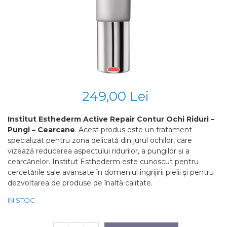
Fond de ten
Cicatrici Si Vergeturi
Iluminare si Contur
Rozacee/ Cuperoza
Tratament
INSTITUT ESTHEDERM
TEOXANE
MESOESTETIC
Acne One
249,00 Lei
Age Element
Bodyshock
Institut Esthederm Active Repair Contur Ochi Riduri –
Cosmelan
Pungi – Cearcane
. Acest produs este un tratament
specializat pentru zona delicată din jurul ochilor, care
Melan TRAN3X
vizează reducerea aspectului ridurilor, a pungilor și a
Mesoprotech
cearcănelor. Institut Esthederm este cunoscut pentru
Moisturizing Solutions
cercetările sale avansate în domeniul îngrijirii pielii și pentru
Sensitive
dezvoltarea de produse de înaltă calitate.
Tricology
IN STOC
DP DERMACEUTICALS
FILLMED SKIN PERFUSION