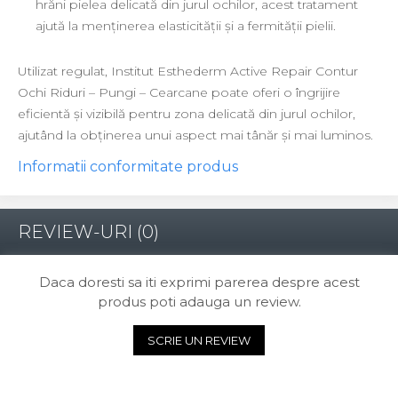
hrăni pielea delicată din jurul ochilor, acest tratament
ajută la menținerea elasticității și a fermității pielii.
Utilizat regulat, Institut Esthederm Active Repair Contur
Ochi Riduri – Pungi – Cearcane poate oferi o îngrijire
eficientă și vizibilă pentru zona delicată din jurul ochilor,
ajutând la obținerea unui aspect mai tânăr și mai luminos.
Informatii conformitate produs
REVIEW-URI
(0)
Daca doresti sa iti exprimi parerea despre acest
produs poti adauga un review.
SCRIE UN REVIEW