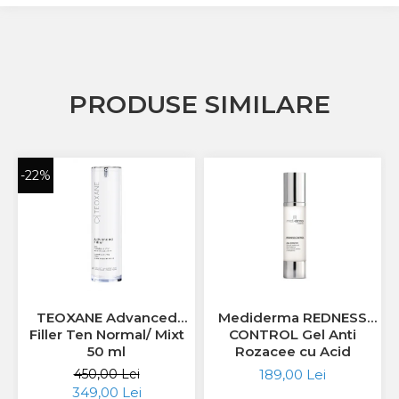
PRODUSE SIMILARE
-22%
TEOXANE Advanced
Mediderma REDNESS
Filler Ten Normal/ Mixt
CONTROL Gel Anti
50 ml
Rozacee cu Acid
Azelaic si Azeloglycina
450,00 Lei
189,00 Lei
50ml
349,00 Lei