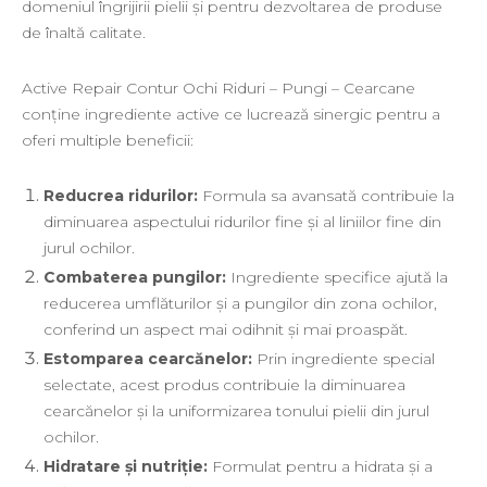
Energie & Performanta
domeniul îngrijirii pielii și pentru dezvoltarea de produse
Imunitate & Vitalitate
de înaltă calitate.
Longevitate & Regenerare
Superalimente & Detox
Active Repair Contur Ochi Riduri – Pungi – Cearcane
STRATPHARMA
conține ingrediente active ce lucrează sinergic pentru a
oferi multiple beneficii:
ZO SKIN HEALTH
ACNEE - ROZACEE
Reducrea ridurilor:
Formula sa avansată contribuie la
ANTI-AGING
diminuarea aspectului ridurilor fine și al liniilor fine din
CURATARE - EXFOLIERE
jurul ochilor.
HIDRATARE
Combaterea pungilor:
Ingrediente specifice ajută la
ILUMINARE
reducerea umflăturilor și a pungilor din zona ochilor,
INGRIJIREA OCHILOR
conferind un aspect mai odihnit și mai proaspăt.
INGRIJIREA PIELII CORPULUI
Estomparea cearcănelor:
Prin ingrediente special
PROTECTIE SOLARA
selectate, acest produs contribuie la diminuarea
SETURI / KITURI
cearcănelor și la uniformizarea tonului pielii din jurul
ochilor.
Hidratare și nutriție:
Formulat pentru a hidrata și a