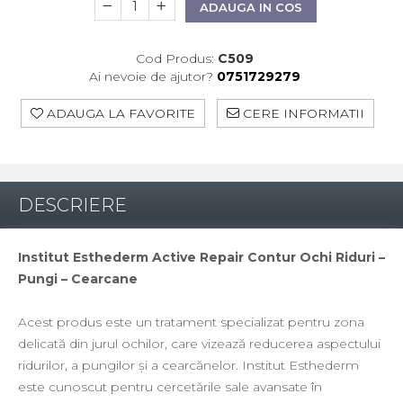
ADAUGA IN COS
WIQO
VIVISCAL
Cod Produs:
C509
Ai nevoie de ajutor?
0751729279
MEDIDERMA
SKINBETTER
ADAUGA LA FAVORITE
CERE INFORMATII
CLINICCARE
VISCODERM
DESCRIERE
SKIN TECH
ASCE Plus
Institut Esthederm Active Repair Contur Ochi Riduri –
DERMIA SOLUTION
Pungi – Cearcane
DSD De LUXE
Acest produs este un tratament specializat pentru zona
Pure Balance
delicată din jurul ochilor, care vizează reducerea aspectului
Colagen & Frumusete
ridurilor, a pungilor și a cearcănelor. Institut Esthederm
Echilibru & Somn
este cunoscut pentru cercetările sale avansate în