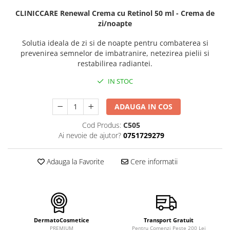
FILLMED SKIN PERFUSION
CLINICCARE Renewal Crema cu Retinol 50 ml - Crema de
WIQO
zi/noapte
VIVISCAL
Solutia ideala de zi si de noapte pentru combaterea si
MEDIDERMA
prevenirea semnelor de imbatranire, netezirea pielii si
restabilirea radiantei.
SKINBETTER
CLINICCARE
IN STOC
VISCODERM
ADAUGA IN COS
SKIN TECH
Cod Produs:
C505
ASCE Plus
Ai nevoie de ajutor?
0751729279
DERMIA SOLUTION
DSD de LUXE
Adauga la Favorite
Cere informatii
Pure Balance
Colagen & Frumusete
Echilibru & Somn
Energie & Performanta
DermatoCosmetice
Transport Gratuit
PREMIUM
Pentru Comenzi Peste 200 Lei