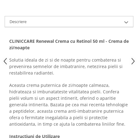
Imunitate & Vitalitate
Longevitate & Regenerare
Superalimente & Detox
Descriere
STRATPHARMA
ZO SKIN HEALTH
CLINICCARE Renewal Crema cu Retinol 50 ml - Crema de
ACNEE - ROZACEE
zi/noapte
ANTI-AGING
CURATARE - EXFOLIERE
Solutia ideala de zi si de noapte pentru combaterea si
prevenirea semnelor de imbatranire, netezirea pielii si
HIDRATARE
restabilirea radiantei.
ILUMINARE
INGRIJIREA OCHILOR
Aceasta crema puternica de zi/noapte calmeaza
,
hidrateaza si imbunatateste vitalitatea pielii. Confera
INGRIJIREA PIELII CORPULUI
pielii volum si un aspect intinerit, oferind o aparitie
PROTECTIE SOLARA
generala intinerita. Bazata pe cea mai recenta tehnologie
SETURI / KITURI
a peptidelor, aceasta crema anti-imbatranire puternica
ofera o fermitate inegalabila a pielii si protectie
antioxidanta, in timp ce ajuta la combaterea liniilor fine.
Instructiuni de Utilizare