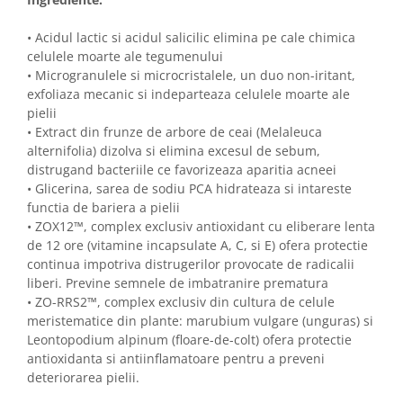
• Acidul lactic si acidul salicilic elimina pe cale chimica
celulele moarte ale tegumenului
• Microgranulele si microcristalele, un duo non-iritant,
exfoliaza mecanic si indeparteaza celulele moarte ale
pielii
• Extract din frunze de arbore de ceai (Melaleuca
alternifolia) dizolva si elimina excesul de sebum,
distrugand bacteriile ce favorizeaza aparitia acneei
• Glicerina, sarea de sodiu PCA hidrateaza si intareste
functia de bariera a pielii
• ZOX12™, complex exclusiv antioxidant cu eliberare lenta
de 12 ore (vitamine incapsulate A, C, si E) ofera protectie
continua impotriva distrugerilor provocate de radicalii
liberi. Previne semnele de imbatranire prematura
• ZO-RRS2™, complex exclusiv din cultura de celule
meristematice din plante: marubium vulgare (unguras) si
Leontopodium alpinum (floare-de-colt) ofera protectie
antioxidanta si antiinflamatoare pentru a preveni
deteriorarea pielii.