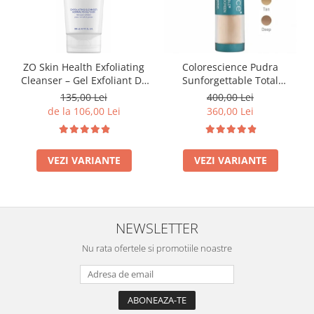
ZO Skin Health Exfoliating
Colorescience Pudra
Cleanser – Gel Exfoliant De
Sunforgettable Total
Curățare (Ten Normal/Gras)
Protection Brush-On Shield
135,00 Lei
400,00 Lei
60/200ml
SPF50 6g
de la 106,00 Lei
360,00 Lei
VEZI VARIANTE
VEZI VARIANTE
NEWSLETTER
Nu rata ofertele si promotiile noastre