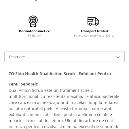
Imunitate & Vitalitate
Longevitate & Regenerare
Superalimente & Detox
STRATPHARMA
DermatoCosmetice
Transport Gratuit
ZO SKIN HEALTH
PREMIUM
Pentru Comenzi Peste 200 Lei
ACNEE - ROZACEE
ANTI-AGING
CURATARE - EXFOLIERE
Descriere
HIDRATARE
ILUMINARE
ZO Skin Health Dual Action Scrub - Exfoliant Pentru
INGRIJIREA OCHILOR
Tenul Seboreic
INGRIJIREA PIELII CORPULUI
Dual Action Scrub este un tratament acneic
PROTECTIE SOLARA
multifunctional, cu rezistenta maxima, ce ataca bacteriile
SETURI / KITURI
care cauzeaza acneea, ajutand in acelasi timp la redarea
luciului natural al pielii. Aceasta formula contine atat
exfolianti chimici cat si fizici pentru a elimina celulele
moarte si excesul de sebum. Uleiul din arbore de ceai
lucreaza pentru a dizolva si elimina excesul de sebum de