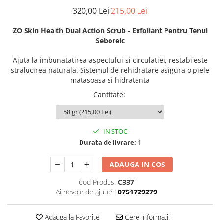
FILLMED SKIN PERFUSION
320,00 Lei
215,00 Lei
WIQO
VIVISCAL
ZO Skin Health Dual Action Scrub - Exfoliant Pentru Tenul
Seboreic
MEDIDERMA
Ajuta la imbunatatirea aspectului si circulatiei, restabileste
SKINBETTER
stralucirea naturala. Sistemul de rehidratare asigura o piele
CLINICCARE
matasoasa si hidratanta
VISCODERM
Cantitate
:
SKIN TECH
ASCE Plus
IN STOC
DERMIA SOLUTION
Durata de livrare:
1
DSD de LUXE
ADAUGA IN COS
Pure Balance
Cod Produs:
C337
Colagen & Frumusete
Ai nevoie de ajutor?
0751729279
Echilibru & Somn
Energie & Performanta
Adauga la Favorite
Cere informatii