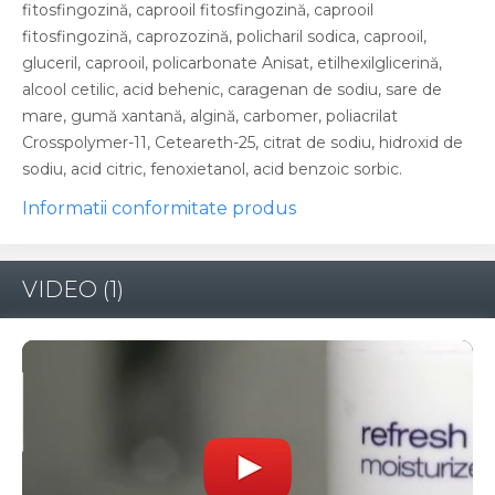
fitosfingozină, caprooil fitosfingozină, caprooil
fitosfingozină, caprozozină, policharil sodica, caprooil,
gluceril, caprooil, policarbonate Anisat, etilhexilglicerină,
alcool cetilic, acid behenic, caragenan de sodiu, sare de
mare, gumă xantană, algină, carbomer, poliacrilat
Crosspolymer-11, Ceteareth-25, citrat de sodiu, hidroxid de
sodiu, acid citric, fenoxietanol, acid benzoic sorbic.
Informatii conformitate produs
VIDEO
(1)