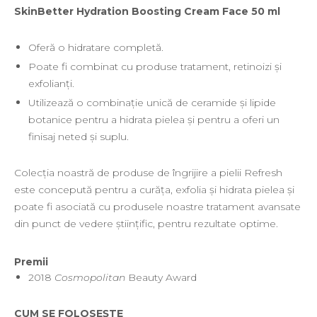
SkinBetter Hydration Boosting Cream Face 50 ml
WIQO
VIVISCAL
Oferă o hidratare completă.
MEDIDERMA
Poate fi combinat cu produse tratament, retinoizi și
exfolianți.
SKINBETTER
Utilizează o combinație unică de ceramide și lipide
CLINICCARE
botanice pentru a hidrata pielea și pentru a oferi un
finisaj neted și suplu.
VISCODERM
SKIN TECH
Colecția noastră de produse de îngrijire a pielii Refresh
ASCE Plus
este concepută pentru a curăța, exfolia și hidrata pielea și
poate fi asociată cu produsele noastre tratament avansate
DERMIA SOLUTION
din punct de vedere științific, pentru rezultate optime.
DSD De LUXE
Premii
Pure Balance
2018
Cosmopolitan
Beauty Award
Colagen & Frumusete
Echilibru & Somn
CUM SE FOLOSEȘTE