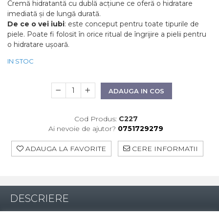
Fond de ten
Cremă hidratantă cu dublă acțiune ce oferă o hidratare
Cicatrici Si Vergeturi
imediată și de lungă durată.
Iluminare si Contur
Rozacee/ Cuperoza
De ce o vei iubi
: este conceput pentru toate tipurile de
Tratament
piele. Poate fi folosit în orice ritual de îngrijire a pielii pentru
INSTITUT ESTHEDERM
o hidratare ușoară.
TEOXANE
IN STOC
MESOESTETIC
Acne One
ADAUGA IN COS
Age Element
Bodyshock
Cod Produs:
C227
Cosmelan
Ai nevoie de ajutor?
0751729279
Melan TRAN3X
Mesoprotech
ADAUGA LA FAVORITE
CERE INFORMATII
Moisturizing Solutions
Sensitive
Tricology
DP DERMACEUTICALS
DESCRIERE
FILLMED SKIN PERFUSION