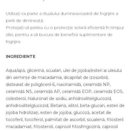
Energie & Performanta
Imunitate & Vitalitate
Utilizați ca parte a ritualului dumneavoastră de îngrijire a
Longevitate & Regenerare
pielii de dimineață.
Superalimente & Detox
Protejați-vă pielea cu o protecție solară eficientă în timpul
STRATPHARMA
zilei, pentru a vă bucura de beneficii suplimentare de
ZO SKIN HEALTH
îngrijire.
ACNEE - ROZACEE
INGREDIENTE
ANTI-AGING
CURATARE - EXFOLIERE
Aqua/apă, glicerină, scualan, ulei de jojoba/esteri ai uleiului
HIDRATARE
din semințe de macadamia, dicaprilat de izosorbid,
ILUMINARE
distearat de poligliceril-6, niacinamidă, ceramidă NP,
INGRIJIREA OCHILOR
ceramidă NS, ceramidă AP, ceramidă EOP, ceramidă EOS,
INGRIJIREA PIELII CORPULUI
colesterol, hialuronat de sodiu, anhidroxilitelglucozid,
PROTECTIE SOLARA
anhidroxilitelglucozid, Betaină, xilitol, beta-glucan, esteri de
SETURI / KITURI
jojoba hidrolizați, esteri de jojoba, glucoză, acetat de
tocoferil, tocoferol, palmitat de ascorbil, scualenă, fitosteril
macadamiat, fitosteroli, caprooil fitosfingozină, caprooil