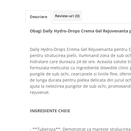
FILLMED SKIN PERFUSION
WIQO
Review-uri
(0)
Descriere
VIVISCAL
MEDIDERMA
Obagi Daily Hydro-Drops Crema Gel Rejuvenanta 
SKINBETTER
CLINICCARE
Daily Hydro-Drops Crema Gel Rejuvenanta pentru O
VISCODERM
pentru stralucirea pielii, iluminand zona de sub oc
hidratare care dureaza 24 de ore. Aceasta solutie ti
SKIN TECH
formulata meticulos cu ingrediente dovedite clinic 
ASCE Plus
pungile de sub ochi, cearcanele si liniile fine, oferi
de lunga durata pentru pielea delicata din jurul ochi
DERMIA SOLUTION
ajuta la netezirea pungilor de sub ochi, promovand
DSD de LUXE
rejuvenat.
Pure Balance
Colagen & Frumusete
INGREDIENTE CHEIE
Echilibru & Somn
Energie & Performanta
- **Tuberoza**: Demonstrat ca mareste stralucirea p