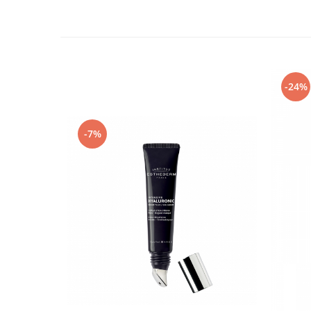
-24%
-7%