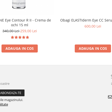
E Eye Contour R II - Crema de
Obagi ELASTIderm Eye CC Ser
ochi 15 ml
600,00 Lei
340,00 Lei
259,00 Lei
ADAUGA IN COS
ADAUGA IN COS
noastre
ile magazinului.
litate