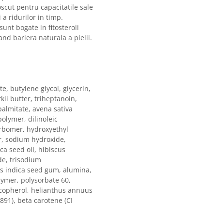
scut pentru capacitatile sale
 a ridurilor in timp.
unt bogate in fitosteroli
and bariera naturala a pielii.
, butylene glycol, glycerin,
ii butter, triheptanoin,
palmitate, avena sativa
polymer, dilinoleic
arbomer, hydroxyethyl
r, sodium hydroxide,
ca seed oil, hibiscus
de, trisodium
us indica seed gum, alumina,
lymer, polysorbate 60,
tocopherol, helianthus annuus
7891), beta carotene (CI