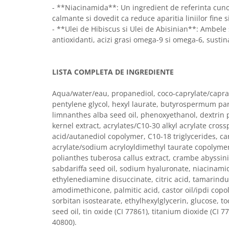
Imunitate & Vitalitate
- **Niacinamida**: Un ingredient de referinta cuno
Longevitate & Regenerare
calmante si dovedit ca reduce aparitia liniilor fine si
Superalimente & Detox
- **Ulei de Hibiscus si Ulei de Abisinian**: Ambele s
antioxidanti, acizi grasi omega-9 si omega-6, sustin
STRATPHARMA
ZO SKIN HEALTH
LISTA COMPLETA DE INGREDIENTE
ACNEE - ROZACEE
ANTI-AGING
Aqua/water/eau, propanediol, coco-caprylate/caprate
CURATARE - EXFOLIERE
pentylene glycol, hexyl laurate, butyrospermum park
HIDRATARE
limnanthes alba seed oil, phenoxyethanol, dextrin 
kernel extract, acrylates/C10-30 alkyl acrylate cross
ILUMINARE
acid/autanediol copolymer, C10-18 triglycerides, c
INGRIJIREA OCHILOR
acrylate/sodium acryloyldimethyl taurate copolyme
INGRIJIREA PIELII CORPULUI
polianthes tuberosa callus extract, crambe abyssini
PROTECTIE SOLARA
sabdariffa seed oil, sodium hyaluronate, niacinami
SETURI / KITURI
ethylenediamine disuccinate, citric acid, tamarind
amodimethicone, palmitic acid, castor oil/ipdi copo
sorbitan isostearate, ethylhexylglycerin, glucose, 
seed oil, tin oxide (CI 77861), titanium dioxide (CI 7
40800).