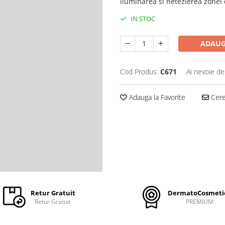
iluminarea si netezierea zonei d
IN STOC
ADAUG
Cod Produs:
C671
Ai nevoie de
Adauga la Favorite
Cere 
Retur Gratuit
DermatoCosmeti
Retur Gratuit
PREMIUM