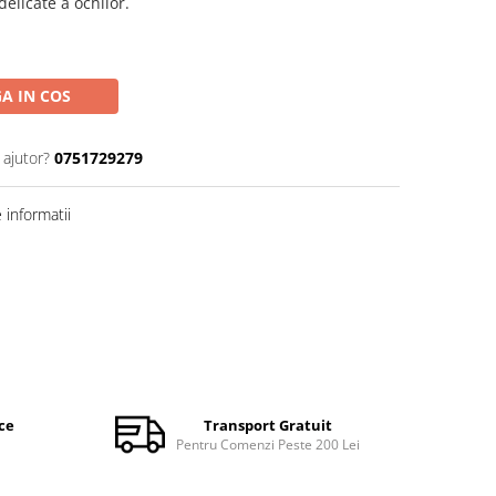
elicate a ochilor.
A IN COS
 ajutor?
0751729279
informatii
ce
Transport Gratuit
Pentru Comenzi Peste 200 Lei