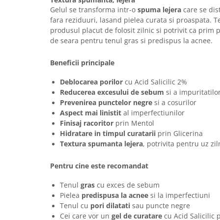
Gelul se transforma intr-o
spuma lejera
care se dist
fara reziduuri, lasand pielea curata si proaspata. 
produsul placut de folosit zilnic si potrivit ca prim
de seara pentru tenul gras si predispus la acnee.
Beneficii principale
Deblocarea porilor
cu Acid Salicilic 2%
Reducerea excesului de sebum
si a impuritatilo
Prevenirea punctelor negre
si a cosurilor
Aspect mai linistit
al imperfectiunilor
Finisaj racoritor
prin Mentol
Hidratare in timpul curatarii
prin Glicerina
Textura spumanta lejera
, potrivita pentru uz zil
Pentru cine este recomandat
Tenul
gras
cu exces de sebum
Pielea
predispusa la acnee
si la imperfectiuni
Tenul cu
pori dilatati
sau puncte negre
Cei care vor un
gel de curatare
cu Acid Salicilic 