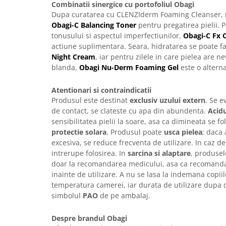
Combinatii sinergice cu portofoliul Obagi
Dupa curatarea cu CLENZIderm Foaming Cleanser, r
Obagi-C Balancing Toner
pentru pregatirea pielii. 
tonusului si aspectul imperfectiunilor,
Obagi-C Fx 
actiune suplimentara. Seara, hidratarea se poate f
Night Cream
, iar pentru zilele in care pielea are n
blanda,
Obagi Nu-Derm Foaming Gel
este o alterna
Atentionari si contraindicatii
Produsul este destinat
exclusiv uzului extern
. Se e
de contact, se clateste cu apa din abundenta.
Acidu
sensibilitatea pielii la soare, asa ca dimineata se fo
protectie solara
. Produsul poate
usca pielea
; daca
excesiva, se reduce frecventa de utilizare. In caz d
intrerupe folosirea. In
sarcina si alaptare
, produsele
doar la recomandarea medicului, asa ca recomand
inainte de utilizare. A nu se lasa la indemana copiil
temperatura camerei, iar durata de utilizare dupa 
simbolul
PAO
de pe ambalaj.
Despre brandul Obagi