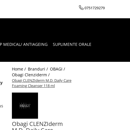
0751729279
 MEDICAL/ ANTIAGEING
SUPLIMENTE ORALE
Home /
Branduri /
OBAGI /
Obagi Clenziderm /
Obagi CLENZIderm M.D. Daily Care
ly
Foaming Cleanser 118 ml
us
Obagi CLENZIderm