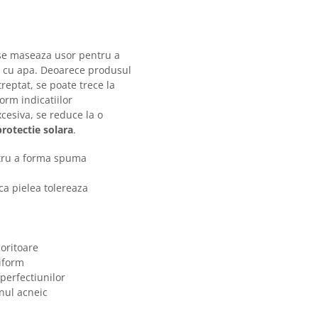
 se maseaza usor pentru a
e cu apa. Deoarece produsul
treptat, se poate trece la
orm indicatiilor
cesiva, se reduce la o
protectie solara
.
tru a forma spuma
ca pielea tolereaza
coritoare
iform
perfectiunilor
nul acneic