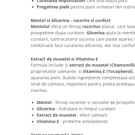
Curatarea impuritatilor
care blocheaza porii
Pregatirea pielii
pentru pasii urmatori din rutin
Mentol si Glicerina - racorire si confort
Mentolul
ofera un finisaj
racoritor
placut, care lasa
prospetime dupa curatare.
Glicerina
ajuta la mentin
curatarii, contracarand uscarea care poate aparea l
combinatie face curatarea eficienta, dar mai confor
Extract de musetel si Vitamina E
Formula include si
extract de musetel (Chamomilla
proprietatile calmante, si
Vitamina E (Tocopherol)
,
apararea pielii. Aceste ingrediente completeaza ac
strat de calmare, important pentru pielea predispus
reactiva.
Mentol
- finisaj racoritor si senzatie de prospet
Glicerina
- hidratare in timpul curatarii
Extract de musetel
- efect calmant
Vitamina E
- protectie antioxidanta
Textura spumanta, lejera