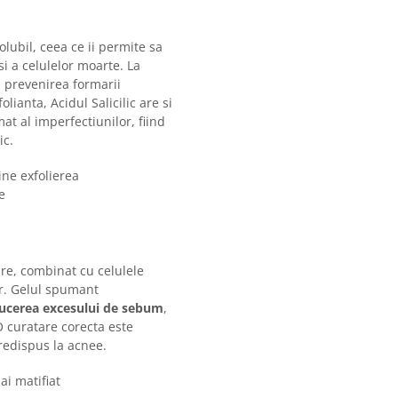
lubil, ceea ce ii permite sa
i a celulelor moarte. La
la prevenirea formarii
lianta, Acidul Salicilic are si
at al imperfectiunilor, fiind
ic.
ine exfolierea
e
re, combinat cu celulele
or. Gelul spumant
ucerea excesului de sebum
,
O curatare corecta este
predispus la acnee.
i matifiat