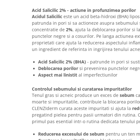
Imunitate & Vitalitate
Longevitate & Regenerare
Acid Salicilic 2% - actiune in profunzimea porilor
Acidul Salicilic
este un acid beta-hidroxi (BHA) liposo
Superalimente & Detox
patrunda in pori si sa actioneze asupra sebumului s
STRATPHARMA
concentratie de
2%
, ajuta la deblocarea porilor si 
ZO SKIN HEALTH
punctelor negre si a cosurilor. Pe langa actiunea exfo
proprietati care ajuta la reducerea aspectului inflam
ACNEE - ROZACEE
un ingredient de referinta in ingrijirea tenului acne
ANTI-AGING
CURATARE - EXFOLIERE
Acid Salicilic 2% (BHA)
- patrunde in pori si sust
Deblocarea porilor
si prevenirea punctelor negr
HIDRATARE
Aspect mai linistit
al imperfectiunilor
ILUMINARE
INGRIJIREA OCHILOR
Controlul sebumului si curatarea impuritatilor
INGRIJIREA PIELII CORPULUI
Tenul gras si acneic produce un exces de
sebum
ca
PROTECTIE SOLARA
moarte si impuritatile, contribuie la blocarea poril
CLENZIderm curata aceste impuritati si ajuta la
red
SETURI / KITURI
pregatind pielea pentru pasii urmatori din rutina. 
primul pas esential intr-o rutina dedicata tenului 
Reducerea excesului de sebum
pentru un ten ma