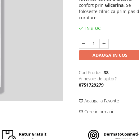
confort prin
Glicerina
. Se
foloseste zilnic ca prim pas 
curatare.
IN STOC
ADAUGA IN COS
Cod Produs:
38
Ai nevoie de ajutor?
0751729279
Adauga la Favorite
Cere informatii
Retur Gratuit
DermatoCosmeti