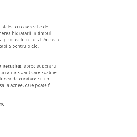
a
 pielea cu o senzatie de
erea hidratarii in timpul
a produsele cu acizi. Aceasta
tabila pentru piele.
 Recutita)
, apreciat pentru
 un antioxidant care sustine
tiunea de curatare cu un
a la acnee, care poate fi
ime