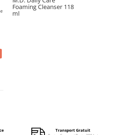
M.D. Daily Care
Foaming Cleanser 118
de
ml
ce
Transport Gratuit