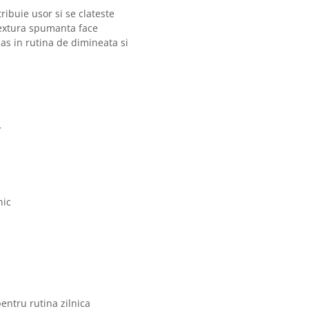
ribuie usor si se clateste
Textura spumanta face
 pas in rutina de dimineata si
r
nic
pentru rutina zilnica