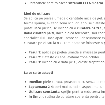
Persoanele care folosesc
sistemul CLENZIderm
Mod de utilizare
Se aplica pe pielea umeda o cantitate mica de gel,
forma spuma, evitand zona ochilor, apoi se clatest
poate usca pielea, se incepe cu o
curatare pe zi
si, 
doua curatari pe zi
, daca pielea tolereaza, sau conf
specialistului. Daca apar uscare sau descuamare ex
curatare pe zi sau la o zi. Dimineata se foloseste o
Pasul 1:
aplica pe pielea umeda si maseaza pen
Pasul 2:
clateste cu apa, evitand zona ochilor
Pasul 3:
incepe cu o data pe zi, creste treptat da
La ce sa te astepti
Imediat:
piele curata, proaspata, cu senzatie ra
Saptamana 2-4:
pori mai curati si aspect mai un
Utilizare constanta:
sprijin pentru reducerea im
In timp:
o rutina de curatare coerenta pentru te