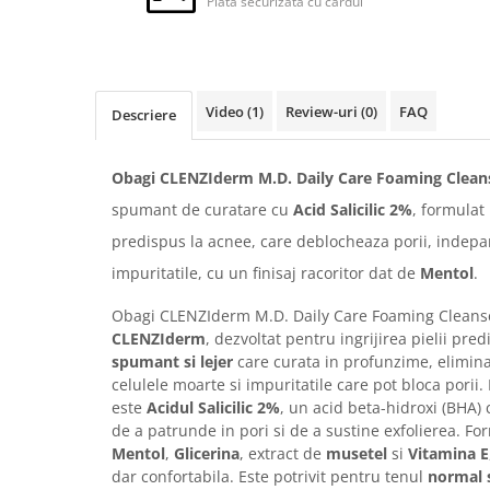
FILLMED SKIN PERFUSION
Plata securizata cu cardul
WIQO
VIVISCAL
MEDIDERMA
Video
(1)
Review-uri
(0)
FAQ
Descriere
SKINBETTER
CLINICCARE
Obagi CLENZIderm M.D. Daily Care Foaming Clean
VISCODERM
spumant de curatare cu
Acid Salicilic 2%
, formulat
SKIN TECH
predispus la acnee, care deblocheaza porii, indep
ASCE Plus
impuritatile, cu un finisaj racoritor dat de
Mentol
.
DERMIA SOLUTION
Obagi CLENZIderm M.D. Daily Care Foaming Cleanse
CLENZIderm
, dezvoltat pentru ingrijirea pielii pre
DSD de LUXE
spumant si lejer
care curata in profunzime, elimin
Pure Balance
celulele moarte si impuritatile care pot bloca porii.
Colagen & Frumusete
este
Acidul Salicilic 2%
, un acid beta-hidroxi (BHA)
de a patrunde in pori si de a sustine exfolierea. F
Echilibru & Somn
Mentol
,
Glicerina
, extract de
musetel
si
Vitamina E
Energie & Performanta
dar confortabila. Este potrivit pentru tenul
normal s