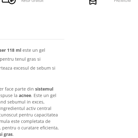
Retur Gratuit
PREMIUM
ser 118 ml
este un gel
 pentru tenul gras si
arteaza excesul de sebum si
r face parte din
sistemul
dispuse la
acnee
. Este un gel
and sebumul in exces,
 Ingredientul activ central
 cunoscut pentru capacitatea
ormula este completata de
, pentru o curatare eficienta,
i gras
.