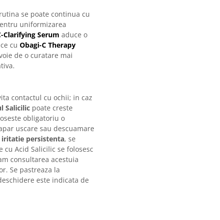
utina se poate continua cu
Pentru uniformizarea
C-Clarifying Serum
aduce o
ace cu
Obagi-C Therapy
evoie de o curatare mai
tiva.
vita contactul cu ochii; in caz
l Salicilic
poate creste
loseste obligatoriu o
 apar uscare sau descuamare
e
iritatie persistenta
, se
 cu Acid Salicilic se folosesc
am consultarea acestuia
or. Se pastreaza la
deschidere este indicata de