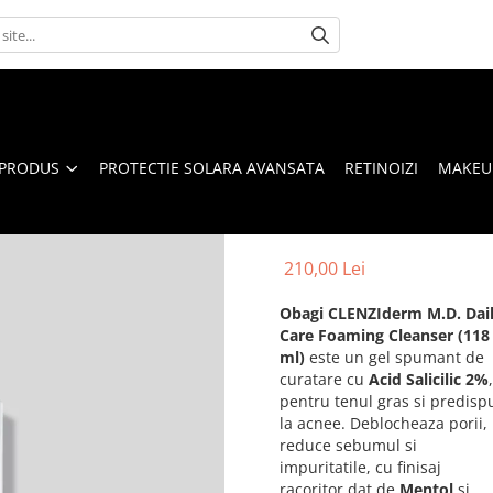
 PRODUS
PROTECTIE SOLARA AVANSATA
RETINOIZI
MAKEUP
210,00 Lei
Obagi CLENZIderm M.D. Dai
Care Foaming Cleanser (118
ml)
este un gel spumant de
curatare cu
Acid Salicilic 2%
,
pentru tenul gras si predisp
la acnee. Deblocheaza porii,
reduce sebumul si
impuritatile, cu finisaj
racoritor dat de
Mentol
si