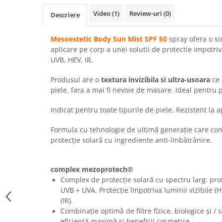
FILLMED SKIN PERFUSION
Video
(1)
Review-uri
(0)
Descriere
WIQO
VIVISCAL
Mesoestetic Body Sun Mist SPF 50
spray ofera o so
MEDIDERMA
aplicare pe corp a unei solutii de protectie impotri
UVB, HEV, IR.
SKINBETTER
CLINICCARE
Produsul are o
textura invizibila si ultra-usoara
ce
piele, fara a mai fi nevoie de masare. Ideal pentru p
VISCODERM
SKIN TECH
Indicat pentru toate tipurile de piele. Rezistent la 
ASCE Plus
Formula cu tehnologie de ultimă generație care co
DERMIA SOLUTION
protecție solară cu ingrediente anti-îmbătrânire.
DSD de LUXE
Pure Balance
complex mezoprotech®
Complex de protecție solară cu spectru larg: prot
Colagen & Frumusete
UVB + UVA. Protecție împotriva luminii vizibile (HEV
Echilibru & Somn
(IR).
Energie & Performanta
Combinație optimă de filtre fizice, biologice și /
eficiență maximă și beneficii cosmetice.