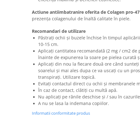
Imunitate & Vitalitate
Longevitate & Regenerare
Actiune antiimbatranire oferita de Colagen pro-47
Superalimente & Detox
prezența colagenului de înaltă calitate în piele.
STRATPHARMA
Recomandari de utilizare
ZO SKIN HEALTH
Păstrați ochii și buzele închise în timpul aplicării
10-15 cm.
ACNEE - ROZACEE
Aplicați cantitatea recomandată (2 mg / cm2 de p
ANTI-AGING
înainte de expunerea la soare pe pielea curată ș
CURATARE - EXFOLIERE
Aplicați din nou la fiecare două ore când sunteți
HIDRATARE
soarelui și mai ales dupa ce va uscați cu un pro
ILUMINARE
transpirați. Utilizare topică.
Evitați contactul direct cu ochii și membranele 
INGRIJIREA OCHILOR
În caz de contact, clătiți cu multă apă.
INGRIJIREA PIELII CORPULUI
Nu aplicați pe rănile deschise și / sau în cazurile
PROTECTIE SOLARA
A nu se lasa la indemana copiilor.
SETURI / KITURI
Informatii conformitate produs