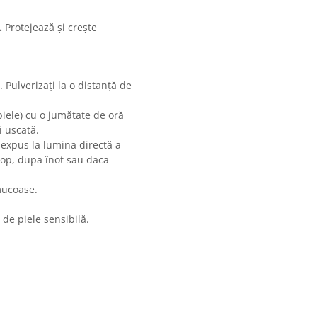
.
Protejează și crește
. Pulverizați la o distanță de
iele) cu o jumătate de oră
i uscată.
 expus la lumina directă a
sop, dupa înot sau daca
mucoase.
 de piele sensibilă.