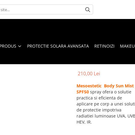
 PRODUS
PROTECTIE SOLARA AVANSATA
RETINOIZI
MAKEUP
210,00 Lei
Mesoestetic Body Sun Mist
SPF50
spray ofera o solutie
practica si eficienta de
aplicare pe corp a unei soluti
de protectie impotriva
radiatiei luminoase UVA, UVB
HEV, IR.