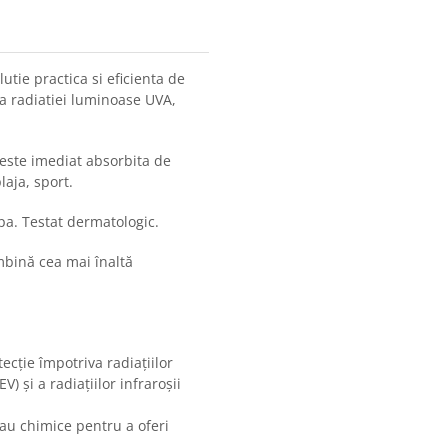
lutie practica si eficienta de
va radiatiei luminoase UVA,
 este imediat absorbita de
laja, sport.
apa. Testat dermatologic.
mbină cea mai înaltă
ecție împotriva radiațiilor
) și a radiațiilor infraroșii
 sau chimice pentru a oferi