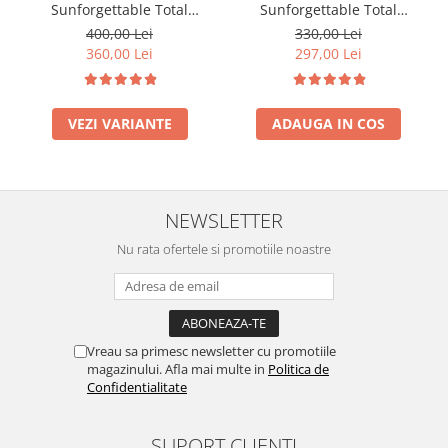
Sunforgettable Total
Sunforgettable Total
Protection Brush-On Shield
Protection Face Shield Glow
400,00 Lei
330,00 Lei
SPF50 6g
SPF 50 - 55 ml
360,00 Lei
297,00 Lei
VEZI VARIANTE
ADAUGA IN COS
NEWSLETTER
Nu rata ofertele si promotiile noastre
Vreau sa primesc newsletter cu promotiile
magazinului. Afla mai multe in
Politica de
Confidentialitate
SUPORT CLIENTI