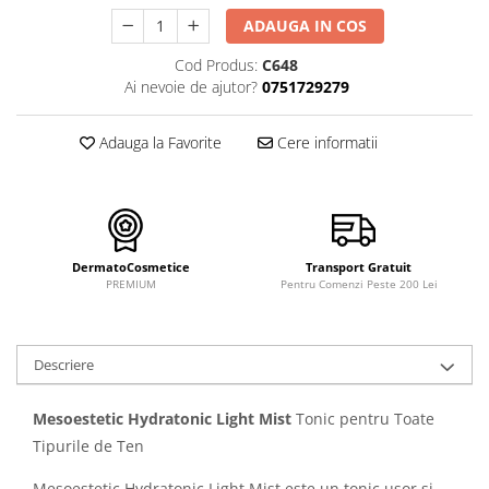
FILLMED SKIN PERFUSION
ADAUGA IN COS
WIQO
Cod Produs:
C648
VIVISCAL
Ai nevoie de ajutor?
0751729279
MEDIDERMA
SKINBETTER
Adauga la Favorite
Cere informatii
CLINICCARE
VISCODERM
SKIN TECH
DermatoCosmetice
Transport Gratuit
ASCE Plus
PREMIUM
Pentru Comenzi Peste 200 Lei
DERMIA SOLUTION
DSD de LUXE
Descriere
Pure Balance
Colagen & Frumusete
Mesoestetic Hydratonic Light Mist
Tonic pentru Toate
Echilibru & Somn
Tipurile de Ten
Energie & Performanta
Mesoestetic Hydratonic Light Mist este un tonic ușor și