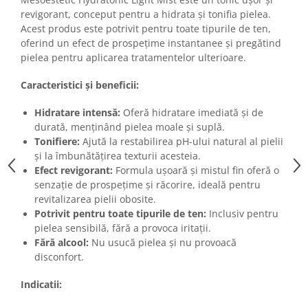
Imunitate & Vitalitate
revigorant, conceput pentru a hidrata și tonifia pielea.
Longevitate & Regenerare
Acest produs este potrivit pentru toate tipurile de ten,
Superalimente & Detox
oferind un efect de prospețime instantanee și pregătind
STRATPHARMA
pielea pentru aplicarea tratamentelor ulterioare.
ZO SKIN HEALTH
Caracteristici și beneficii:
ACNEE - ROZACEE
Hidratare intensă:
Oferă hidratare imediată și de
ANTI-AGING
durată, menținând pielea moale și suplă.
CURATARE - EXFOLIERE
Tonifiere:
Ajută la restabilirea pH-ului natural al pielii
HIDRATARE
și la îmbunătățirea texturii acesteia.
ILUMINARE
Efect revigorant:
Formula ușoară și mistul fin oferă o
senzație de prospețime și răcorire, ideală pentru
INGRIJIREA OCHILOR
revitalizarea pielii obosite.
INGRIJIREA PIELII CORPULUI
Potrivit pentru toate tipurile de ten:
Inclusiv pentru
PROTECTIE SOLARA
pielea sensibilă, fără a provoca iritații.
SETURI / KITURI
Fără alcool:
Nu usucă pielea și nu provoacă
disconfort.
Indicatii: