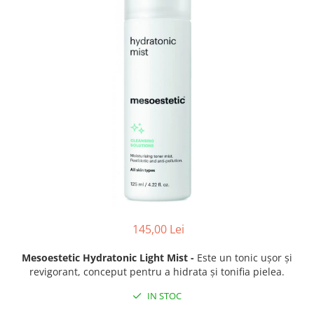
Fond de ten
Rozacee/ Cuperoza
Iluminare si Contur
Tratament
INSTITUT ESTHEDERM
TEOXANE
MESOESTETIC
Acne One
Age Element
Bodyshock
Cosmelan
Melan TRAN3X
Mesoprotech
145,00 Lei
Moisturizing Solutions
Sensitive
Mesoestetic Hydratonic Light Mist -
Este un tonic ușor și
revigorant, conceput pentru a hidrata și tonifia pielea.
Tricology
DP DERMACEUTICALS
IN STOC