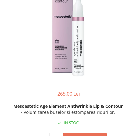
Fond de ten
Rozacee/ Cuperoza
Iluminare si Contur
Tratament
INSTITUT ESTHEDERM
TEOXANE
MESOESTETIC
Acne One
Age Element
Bodyshock
Cosmelan
Melan TRAN3X
265,00 Lei
Mesoprotech
Moisturizing Solutions
Mesoestetic Age Element Antiwrinkle Lip & Contour
Sensitive
-
Volumizarea buzelor si estomparea ridurilor.
Tricology
IN STOC
DP DERMACEUTICALS