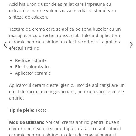
Imunitate & Vitalitate
Acid hialuronic usor de asimilat care impreuna cu
Longevitate & Regenerare
extractele marine volumizeaza imediat si stimuleaza
Superalimente & Detox
sinteza de colagen.
STRATPHARMA
Textura de crema care se aplica pe zona buzelor cu un
ZO SKIN HEALTH
masaj usor cu directie transversala folosind aplicatorul
ceramic pentru a obtine un efect racoritor si a potenta
ACNEE - ROZACEE
efectul anti-rid.
ANTI-AGING
CURATARE - EXFOLIERE
Reduce ridurile
Efect volumizator
HIDRATARE
Aplicator ceramic
ILUMINARE
INGRIJIREA OCHILOR
Aplicatorul ceramic este igienic, ușor de aplicat și are un
INGRIJIREA PIELII CORPULUI
efect de răcire, decongestionant, pentru a spori efectele
antirid.
PROTECTIE SOLARA
SETURI / KITURI
Tip de piele:
Toate
Mod de utilizare:
Aplicați crema antirid pentru buze și
contur dimineața și seara după curățare cu aplicatorul
ceramic pentru a obține un efect decongestionant și