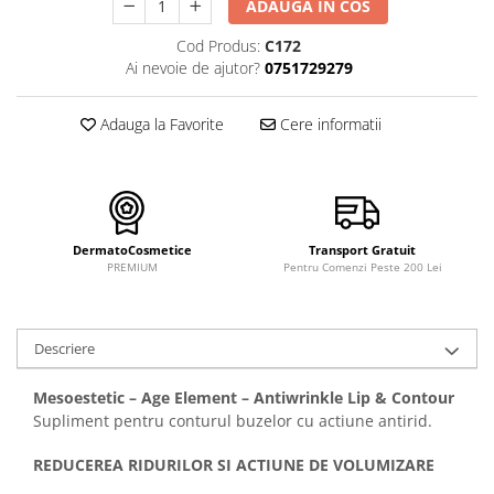
FILLMED SKIN PERFUSION
ADAUGA IN COS
WIQO
Cod Produs:
C172
Ai nevoie de ajutor?
0751729279
VIVISCAL
MEDIDERMA
Adauga la Favorite
Cere informatii
SKINBETTER
CLINICCARE
VISCODERM
SKIN TECH
DermatoCosmetice
Transport Gratuit
PREMIUM
Pentru Comenzi Peste 200 Lei
ASCE Plus
DERMIA SOLUTION
DSD de LUXE
Descriere
Pure Balance
Mesoestetic – Age Element – Antiwrinkle Lip & Contour
Colagen & Frumusete
Supliment pentru conturul buzelor cu actiune antirid.
Echilibru & Somn
REDUCEREA RIDURILOR SI ACTIUNE DE VOLUMIZARE
Energie & Performanta