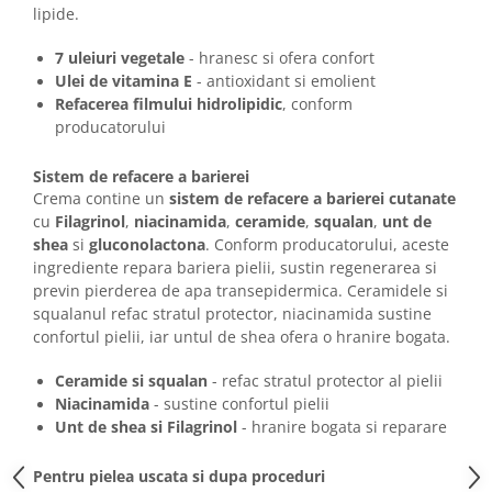
lipide.
7 uleiuri vegetale
- hranesc si ofera confort
Ulei de vitamina E
- antioxidant si emolient
Refacerea filmului hidrolipidic
, conform
producatorului
Sistem de refacere a barierei
Crema contine un
sistem de refacere a barierei cutanate
cu
Filagrinol
,
niacinamida
,
ceramide
,
squalan
,
unt de
shea
si
gluconolactona
. Conform producatorului, aceste
ingrediente repara bariera pielii, sustin regenerarea si
previn pierderea de apa transepidermica. Ceramidele si
squalanul refac stratul protector, niacinamida sustine
confortul pielii, iar untul de shea ofera o hranire bogata.
Ceramide si squalan
- refac stratul protector al pielii
Niacinamida
- sustine confortul pielii
Unt de shea si Filagrinol
- hranire bogata si reparare
Pentru pielea uscata si dupa proceduri