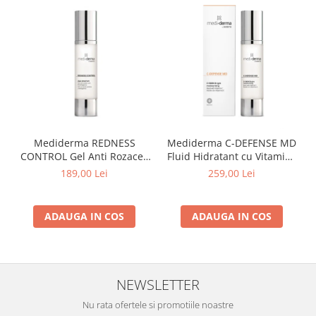
Mediderma REDNESS
Mediderma C-DEFENSE MD
CONTROL Gel Anti Rozacee
Fluid Hidratant cu Vitamina
cu Acid Azelaic si
C 50ml
189,00 Lei
259,00 Lei
Azeloglycina 50ml
ADAUGA IN COS
ADAUGA IN COS
NEWSLETTER
Nu rata ofertele si promotiile noastre