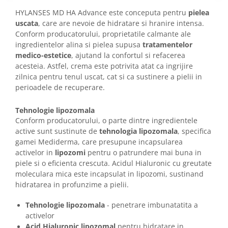
HYLANSES MD HA Advance este conceputa pentru
pielea
uscata
, care are nevoie de hidratare si hranire intensa.
Conform producatorului, proprietatile calmante ale
ingredientelor alina si pielea supusa
tratamentelor
medico-estetice
, ajutand la confortul si refacerea
acesteia. Astfel, crema este potrivita atat ca ingrijire
zilnica pentru tenul uscat, cat si ca sustinere a pielii in
perioadele de recuperare.
Tehnologie lipozomala
Conform producatorului, o parte dintre ingredientele
active sunt sustinute de
tehnologia lipozomala
, specifica
gamei Mediderma, care presupune incapsularea
activelor in
lipozomi
pentru o patrundere mai buna in
piele si o eficienta crescuta. Acidul Hialuronic cu greutate
moleculara mica este incapsulat in lipozomi, sustinand
hidratarea in profunzime a pielii.
Tehnologie lipozomala
- penetrare imbunatatita a
activelor
Acid Hialuronic lipozomal
pentru hidratare in