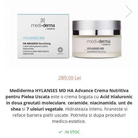
Fond de ten
Rozacee/ Cuperoza
Iluminare si Contur
Tratament
INSTITUT ESTHEDERM
TEOXANE
MESOESTETIC
Acne One
Age Element
Bodyshock
289,00 Lei
Cosmelan
Melan TRAN3X
Mediderma HYLANSES MD HA Advance Crema Nutritiva
Mesoprotech
pentru Pielea Uscata
este o crema bogata cu
Acid Hialuronic
in doua greutati moleculare
,
ceramide
,
niacinamida
,
unt de
Moisturizing Solutions
shea
si
7 uleiuri vegetale
. Hidrateaza intens, hraneste si
Sensitive
reface bariera pielii uscate. Potrivita si dupa proceduri
Tricology
medico-estetice.
DP DERMACEUTICALS
IN STOC