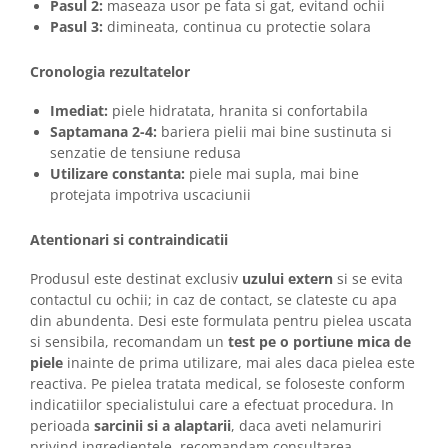
Pasul 2:
maseaza usor pe fata si gat, evitand ochii
Pasul 3:
dimineata, continua cu protectie solara
Cronologia rezultatelor
Imediat:
piele hidratata, hranita si confortabila
Saptamana 2-4:
bariera pielii mai bine sustinuta si
senzatie de tensiune redusa
Utilizare constanta:
piele mai supla, mai bine
protejata impotriva uscaciunii
Atentionari si contraindicatii
Produsul este destinat exclusiv
uzului extern
si se evita
contactul cu ochii; in caz de contact, se clateste cu apa
din abundenta. Desi este formulata pentru pielea uscata
si sensibila, recomandam un
test pe o portiune mica de
piele
inainte de prima utilizare, mai ales daca pielea este
reactiva. Pe pielea tratata medical, se foloseste conform
indicatiilor specialistului care a efectuat procedura. In
perioada
sarcinii si a alaptarii
, daca aveti nelamuriri
privind ingredientele, recomandam consultarea