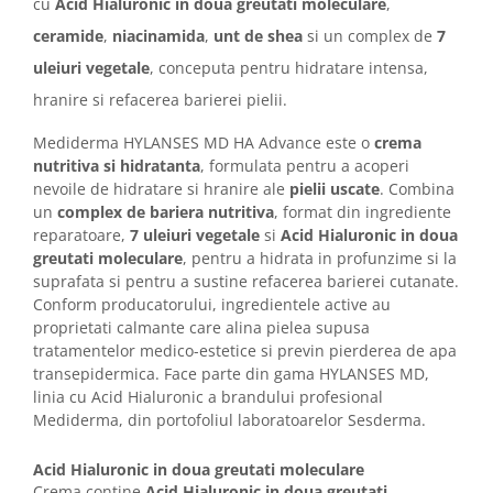
Imunitate & Vitalitate
cu
Acid Hialuronic in doua greutati moleculare
,
Longevitate & Regenerare
ceramide
,
niacinamida
,
unt de shea
si un complex de
7
Superalimente & Detox
uleiuri vegetale
, conceputa pentru hidratare intensa,
STRATPHARMA
hranire si refacerea barierei pielii.
ZO SKIN HEALTH
Mediderma HYLANSES MD HA Advance este o
crema
ACNEE - ROZACEE
nutritiva si hidratanta
, formulata pentru a acoperi
ANTI-AGING
nevoile de hidratare si hranire ale
pielii uscate
. Combina
un
complex de bariera nutritiva
, format din ingrediente
CURATARE - EXFOLIERE
reparatoare,
7 uleiuri vegetale
si
Acid Hialuronic in doua
HIDRATARE
greutati moleculare
, pentru a hidrata in profunzime si la
ILUMINARE
suprafata si pentru a sustine refacerea barierei cutanate.
INGRIJIREA OCHILOR
Conform producatorului, ingredientele active au
proprietati calmante care alina pielea supusa
INGRIJIREA PIELII CORPULUI
tratamentelor medico-estetice si previn pierderea de apa
PROTECTIE SOLARA
transepidermica. Face parte din gama HYLANSES MD,
SETURI / KITURI
linia cu Acid Hialuronic a brandului profesional
Mediderma, din portofoliul laboratoarelor Sesderma.
Acid Hialuronic in doua greutati moleculare
Crema contine
Acid Hialuronic in doua greutati