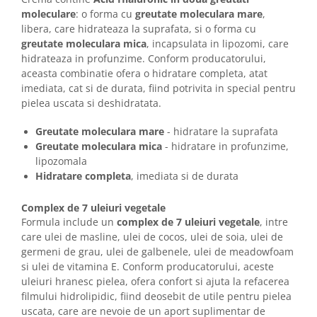
moleculare
: o forma cu
greutate moleculara mare
,
libera, care hidrateaza la suprafata, si o forma cu
greutate moleculara mica
, incapsulata in lipozomi, care
hidrateaza in profunzime. Conform producatorului,
aceasta combinatie ofera o hidratare completa, atat
imediata, cat si de durata, fiind potrivita in special pentru
pielea uscata si deshidratata.
Greutate moleculara mare
- hidratare la suprafata
Greutate moleculara mica
- hidratare in profunzime,
lipozomala
Hidratare completa
, imediata si de durata
Complex de 7 uleiuri vegetale
Formula include un
complex de 7 uleiuri vegetale
, intre
care ulei de masline, ulei de cocos, ulei de soia, ulei de
germeni de grau, ulei de galbenele, ulei de meadowfoam
si ulei de vitamina E. Conform producatorului, aceste
uleiuri hranesc pielea, ofera confort si ajuta la refacerea
filmului hidrolipidic, fiind deosebit de utile pentru pielea
uscata, care are nevoie de un aport suplimentar de