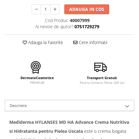
FILLMED SKIN PERFUSION
ADAUGA IN COS
WIQO
VIVISCAL
Cod Produs:
40007999
Ai nevoie de ajutor?
0751729279
MEDIDERMA
SKINBETTER
Adauga la Favorite
Cere informatii
CLINICCARE
VISCODERM
SKIN TECH
ASCE Plus
DermatoCosmetice
Transport Gratuit
PREMIUM
Pentru Comenzi Peste 200 Lei
DERMIA SOLUTION
DSD de LUXE
Descriere
Pure Balance
Colagen & Frumusete
Mediderma HYLANSES MD HA Advance Crema Nutritiva
Echilibru & Somn
si Hidratanta pentru Pielea Uscata
este o crema bogata
Energie & Performanta