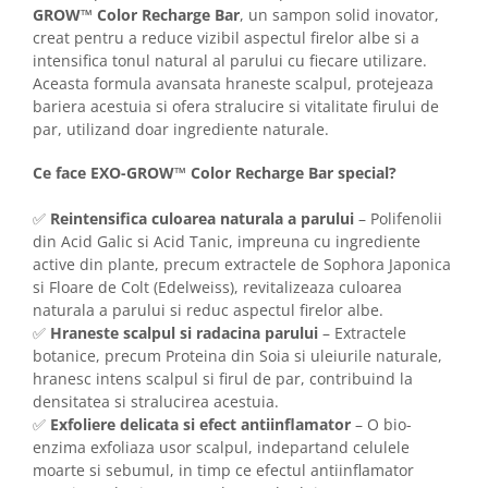
Imunitate & Vitalitate
GROW™ Color Recharge Bar
, un sampon solid inovator,
Longevitate & Regenerare
creat pentru a reduce vizibil aspectul firelor albe si a
Superalimente & Detox
intensifica tonul natural al parului cu fiecare utilizare.
Aceasta formula avansata hraneste scalpul, protejeaza
STRATPHARMA
bariera acestuia si ofera stralucire si vitalitate firului de
ZO SKIN HEALTH
par, utilizand doar ingrediente naturale.
ACNEE - ROZACEE
Ce face EXO-GROW™ Color Recharge Bar special?
ANTI-AGING
CURATARE - EXFOLIERE
✅
Reintensifica culoarea naturala a parului
– Polifenolii
HIDRATARE
din Acid Galic si Acid Tanic, impreuna cu ingrediente
active din plante, precum extractele de Sophora Japonica
ILUMINARE
si Floare de Colt (Edelweiss), revitalizeaza culoarea
INGRIJIREA OCHILOR
naturala a parului si reduc aspectul firelor albe.
INGRIJIREA PIELII CORPULUI
✅
Hraneste scalpul si radacina parului
– Extractele
PROTECTIE SOLARA
botanice, precum Proteina din Soia si uleiurile naturale,
hranesc intens scalpul si firul de par, contribuind la
SETURI / KITURI
densitatea si stralucirea acestuia.
✅
Exfoliere delicata si efect antiinflamator
– O bio-
enzima exfoliaza usor scalpul, indepartand celulele
moarte si sebumul, in timp ce efectul antiinflamator