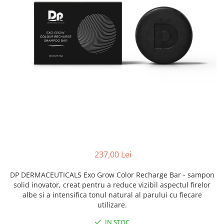
Fond de ten
Rozacee/ Cuperoza
Iluminare si Contur
Tratament
INSTITUT ESTHEDERM
TEOXANE
MESOESTETIC
Acne One
Age Element
Bodyshock
Cosmelan
Melan TRAN3X
237,00 Lei
Mesoprotech
Moisturizing Solutions
DP DERMACEUTICALS Exo Grow Color Recharge Bar - sampon
Sensitive
solid inovator, creat pentru a reduce vizibil aspectul firelor
albe si a intensifica tonul natural al parului cu fiecare
Tricology
utilizare.
DP DERMACEUTICALS
IN STOC