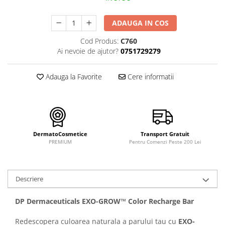
FILLMED SKIN PERFUSION
WIQO
ADAUGA IN COS
VIVISCAL
Cod Produs:
C760
MEDIDERMA
Ai nevoie de ajutor?
0751729279
SKINBETTER
Adauga la Favorite
Cere informatii
CLINICCARE
VISCODERM
SKIN TECH
ASCE Plus
DermatoCosmetice
Transport Gratuit
DERMIA SOLUTION
PREMIUM
Pentru Comenzi Peste 200 Lei
DSD de LUXE
Pure Balance
Descriere
Colagen & Frumusete
Echilibru & Somn
DP Dermaceuticals EXO-GROW™ Color Recharge Bar
Energie & Performanta
Redescopera culoarea naturala a parului tau cu
EXO-