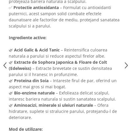
protejeaza bariera naturala a scalpului.
✅
Protectie antioxidanta
– Formulat cu antioxidanti
puternici, acest sampon solid combate efectele
daunatoare ale factorilor de mediu, protejand sanatatea
scalpului si a parului.
Ingrediente active:
🌿
Acid Galic & Acid Tanic
– Reintensifica culoarea
naturala a parului si reduce aspectul firelor albe.
🌿
Extracte de Sophora Japonica & Floare de Colt
(Edelweiss)
– Extracte brevetate ce sustin densitatea
parului si il hranesc in profunzime.
🌿
Proteina din Soia
– Intareste firul de par, oferind un
aspect mai gros si mai bogat.
🌿
Bio-enzime naturale
– Exfolieaza delicat scalpul,
intaresc bariera naturala si sustin sanatatea scalpului.
🌿
Aminoacizi, minerale si uleiuri naturale
– Ofera
hidratare, suplete si stralucire parului, protejandu-l de
deteriorare.
Mod de utilizare: