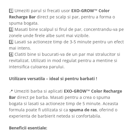
1️⃣ Umeziti parul si frecati usor
EXO-GROW™ Color
Recharge Bar
direct pe scalp si par, pentru a forma o
spuma bogata.
2️⃣ Masati bine scalpul si firul de par, concentrandu-va pe
zonele unde firele albe sunt mai vizibile.
3️⃣ Lasati sa actioneze timp de 3-5 minute pentru un efect
mai intens.
4️⃣ Clatiti bine si bucurati-va de un par mai stralucitor si
revitalizat. Utilizati in mod regulat pentru a mentine si
intensifica culoarea parului.
Utilizare versatila – ideal si pentru barbati !
📍 Umeziti barba si aplicati
EXO-GROW™ Color Recharge
Bar
direct pe barba. Masati pentru a crea o spuma
bogata si lasati sa actioneze timp de 5 minute. Aceasta
formula poate fi utilizata si ca
spuma de ras
, oferind o
experienta de barbierit neteda si confortabila.
Beneficii esentiale: