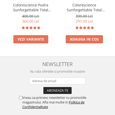
Colorescience Pudra
Colorescience
Sunforgettable Total
Sunforgettable Total
Protection Brush-On Shield
Protection Face Shield Glow
400,00 Lei
330,00 Lei
SPF50 6g
SPF 50 - 55 ml
360,00 Lei
297,00 Lei
VEZI VARIANTE
ADAUGA IN COS
NEWSLETTER
Nu rata ofertele si promotiile noastre
Vreau sa primesc newsletter cu promotiile
magazinului. Afla mai multe in
Politica de
Confidentialitate