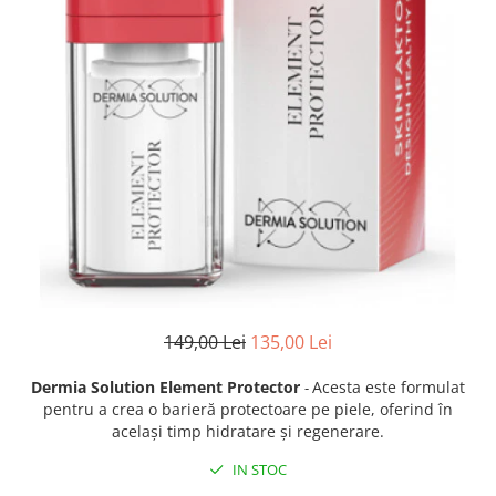
Fond de ten
Rozacee/ Cuperoza
Iluminare si Contur
Tratament
INSTITUT ESTHEDERM
TEOXANE
MESOESTETIC
Acne One
Age Element
Bodyshock
Cosmelan
Melan TRAN3X
149,00 Lei
135,00 Lei
Mesoprotech
Moisturizing Solutions
Dermia Solution Element Protector
Acesta este formulat
-
Sensitive
pentru a crea o barieră protectoare pe piele, oferind în
același timp hidratare și regenerare.
Tricology
DP DERMACEUTICALS
IN STOC