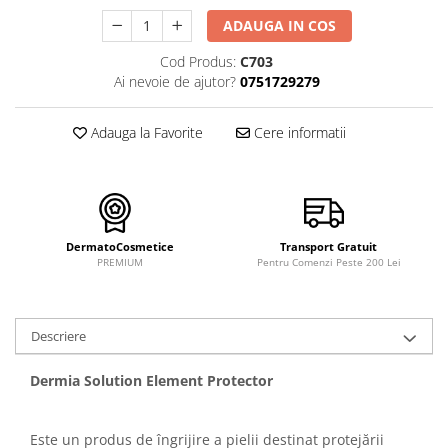
FILLMED SKIN PERFUSION
ADAUGA IN COS
WIQO
Cod Produs:
C703
VIVISCAL
Ai nevoie de ajutor?
0751729279
MEDIDERMA
SKINBETTER
Adauga la Favorite
Cere informatii
CLINICCARE
VISCODERM
SKIN TECH
ASCE Plus
DermatoCosmetice
Transport Gratuit
PREMIUM
Pentru Comenzi Peste 200 Lei
DERMIA SOLUTION
DSD de LUXE
Descriere
Pure Balance
Colagen & Frumusete
Dermia Solution Element Protector
Echilibru & Somn
Energie & Performanta
Este un produs de îngrijire a pielii destinat protejării