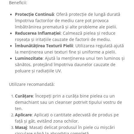
Beneficii:
Protecție Continuă
: Oferă protecție de lungă durată
împotriva factorilor de mediu care pot provoca
îmbătrânirea prematură și alte probleme ale pielii.
Reducerea Inflamației
: Calmează pielea și reduce
roșeața și iritațiile cauzate de factorii de mediu.
Îmbunătățirea Texturii Pielii
: Utilizarea regulată ajută
la menținerea unei texturi fine și uniforme a pielii.
Luminozitate
: Ajută la menținerea unui ten luminos și
sănătos, protejând împotriva daunelor cauzate de
poluare și radiațiile UV.
Utilizare recomandată:
Curățare
: Începeți prin a curăța bine pielea cu un
demachiant sau un cleanser potrivit tipului vostru de
ten.
Aplicare
: Aplicați o cantitate adecvată de produs pe
față și gât, evitând zona ochilor.
Masaj
: Masați delicat produsul în piele cu mișcări
circulare până la absorbția completă.