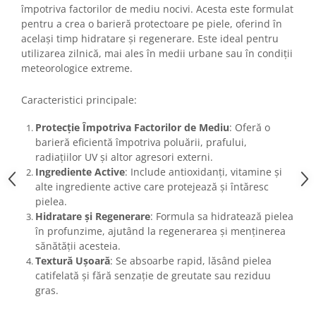
Imunitate & Vitalitate
împotriva factorilor de mediu nocivi. Acesta este formulat
Longevitate & Regenerare
pentru a crea o barieră protectoare pe piele, oferind în
Superalimente & Detox
același timp hidratare și regenerare. Este ideal pentru
utilizarea zilnică, mai ales în medii urbane sau în condiții
STRATPHARMA
meteorologice extreme.
ZO SKIN HEALTH
Caracteristici principale:
ACNEE - ROZACEE
ANTI-AGING
Protecție Împotriva Factorilor de Mediu
: Oferă o
CURATARE - EXFOLIERE
barieră eficientă împotriva poluării, prafului,
HIDRATARE
radiațiilor UV și altor agresori externi.
Ingrediente Active
: Include antioxidanți, vitamine și
ILUMINARE
alte ingrediente active care protejează și întăresc
INGRIJIREA OCHILOR
pielea.
INGRIJIREA PIELII CORPULUI
Hidratare și Regenerare
: Formula sa hidratează pielea
PROTECTIE SOLARA
în profunzime, ajutând la regenerarea și menținerea
sănătății acesteia.
SETURI / KITURI
Textură Ușoară
: Se absoarbe rapid, lăsând pielea
catifelată și fără senzație de greutate sau reziduu
gras.