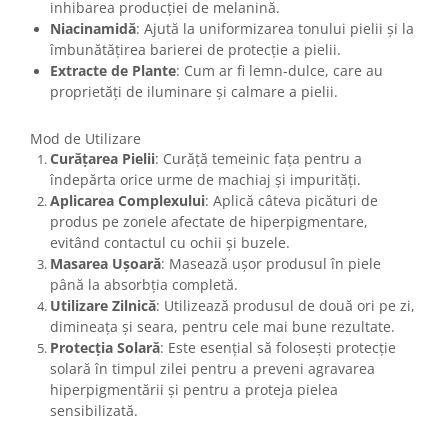
inhibarea producției de melanină.
Niacinamidă
: Ajută la uniformizarea tonului pielii și la
îmbunătățirea barierei de protecție a pielii.
Extracte de Plante
: Cum ar fi lemn-dulce, care au
proprietăți de iluminare și calmare a pielii.
Mod de Utilizare
Curățarea Pielii
: Curăță temeinic fața pentru a
îndepărta orice urme de machiaj și impurități.
Aplicarea Complexului
: Aplică câteva picături de
produs pe zonele afectate de hiperpigmentare,
evitând contactul cu ochii și buzele.
Masarea Ușoară
: Masează ușor produsul în piele
până la absorbția completă.
Utilizare Zilnică
: Utilizează produsul de două ori pe zi,
dimineața și seara, pentru cele mai bune rezultate.
Protecția Solară
: Este esențial să folosești protecție
solară în timpul zilei pentru a preveni agravarea
hiperpigmentării și pentru a proteja pielea
sensibilizată.