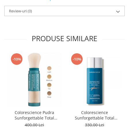
Review-uri
(0)
PRODUSE SIMILARE
-10%
-10%
Colorescience Pudra
Colorescience
Sunforgettable Total
Sunforgettable Total
Protection Brush-On Shield
Protection Face Shield Glow
400,00 Lei
330,00 Lei
SPF50 6g
SPF 50 - 55 ml