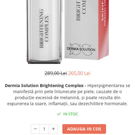
Fond de ten
Rozacee/ Cuperoza
Iluminare si Contur
Tratament
INSTITUT ESTHEDERM
TEOXANE
MESOESTETIC
Acne One
Age Element
Bodyshock
289,00 Lei
265,00 Lei
Cosmelan
Dermia Solution Brightening Complex -
Hiperpigmentarea se
Melan TRAN3X
manifestă prin pete întunecate pe piele, cauzate de o
Mesoprotech
producție excesivă de melanină, și poate rezulta din
Moisturizing Solutions
expunerea la soare, inflamații, sau dezechilibre hormonale.
Sensitive
IN STOC
Tricology
DP DERMACEUTICALS
ADAUGA IN COS