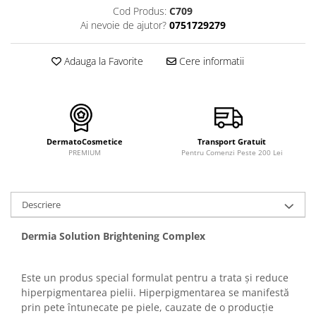
FILLMED SKIN PERFUSION
Cod Produs:
C709
WIQO
Ai nevoie de ajutor?
0751729279
VIVISCAL
Adauga la Favorite
Cere informatii
MEDIDERMA
SKINBETTER
CLINICCARE
VISCODERM
DermatoCosmetice
Transport Gratuit
SKIN TECH
PREMIUM
Pentru Comenzi Peste 200 Lei
ASCE Plus
DERMIA SOLUTION
Descriere
DSD de LUXE
Dermia Solution Brightening Complex
Pure Balance
Colagen & Frumusete
Este un produs special formulat pentru a trata și reduce
Echilibru & Somn
hiperpigmentarea pielii. Hiperpigmentarea se manifestă
Energie & Performanta
prin pete întunecate pe piele, cauzate de o producție