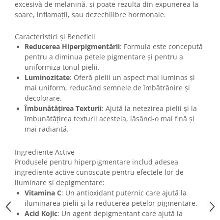
Imunitate & Vitalitate
excesivă de melanină, și poate rezulta din expunerea la
Longevitate & Regenerare
soare, inflamații, sau dezechilibre hormonale.
Superalimente & Detox
Caracteristici și Beneficii
STRATPHARMA
Reducerea Hiperpigmentării
: Formula este concepută
ZO SKIN HEALTH
pentru a diminua petele pigmentare și pentru a
uniformiza tonul pielii.
ACNEE - ROZACEE
Luminozitate
: Oferă pielii un aspect mai luminos și
ANTI-AGING
mai uniform, reducând semnele de îmbătrânire și
CURATARE - EXFOLIERE
decolorare.
HIDRATARE
Îmbunătățirea Texturii
: Ajută la netezirea pielii și la
îmbunătățirea texturii acesteia, lăsând-o mai fină și
ILUMINARE
mai radiantă.
INGRIJIREA OCHILOR
INGRIJIREA PIELII CORPULUI
Ingrediente Active
PROTECTIE SOLARA
Produsele pentru hiperpigmentare includ adesea
SETURI / KITURI
ingrediente active cunoscute pentru efectele lor de
iluminare și depigmentare:
Vitamina C
: Un antioxidant puternic care ajută la
iluminarea pielii și la reducerea petelor pigmentare.
Acid Kojic
: Un agent depigmentant care ajută la