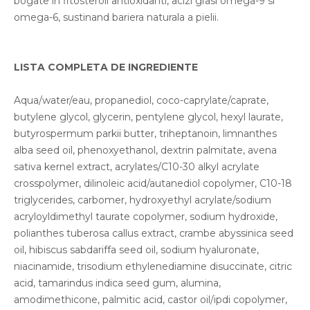
bogate in fitosteroli antioxidanti, acizi grasi omega-9 si
omega-6, sustinand bariera naturala a pielii.
LISTA COMPLETA DE INGREDIENTE
Aqua/water/eau, propanediol, coco-caprylate/caprate,
butylene glycol, glycerin, pentylene glycol, hexyl laurate,
butyrospermum parkii butter, triheptanoin, limnanthes
alba seed oil, phenoxyethanol, dextrin palmitate, avena
sativa kernel extract, acrylates/C10-30 alkyl acrylate
crosspolymer, dilinoleic acid/autanediol copolymer, C10-18
triglycerides, carbomer, hydroxyethyl acrylate/sodium
acryloyldimethyl taurate copolymer, sodium hydroxide,
polianthes tuberosa callus extract, crambe abyssinica seed
oil, hibiscus sabdariffa seed oil, sodium hyaluronate,
niacinamide, trisodium ethylenediamine disuccinate, citric
acid, tamarindus indica seed gum, alumina,
amodimethicone, palmitic acid, castor oil/ipdi copolymer,