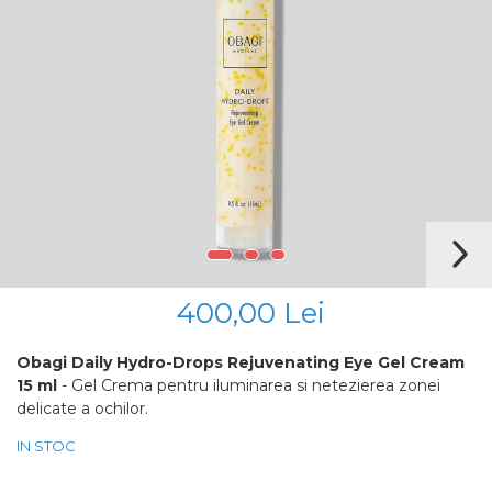
Fond de ten
Cicatrici Si Vergeturi
Iluminare si Contur
Rozacee/ Cuperoza
Tratament
INSTITUT ESTHEDERM
TEOXANE
MESOESTETIC
Acne One
Age Element
Bodyshock
Cosmelan
Melan TRAN3X
400,00 Lei
Mesoprotech
Moisturizing Solutions
Obagi Daily Hydro-Drops Rejuvenating Eye Gel Cream
Sensitive
15 ml
- Gel Crema pentru iluminarea si netezierea zonei
delicate a ochilor.
Tricology
DP DERMACEUTICALS
IN STOC
FILLMED SKIN PERFUSION