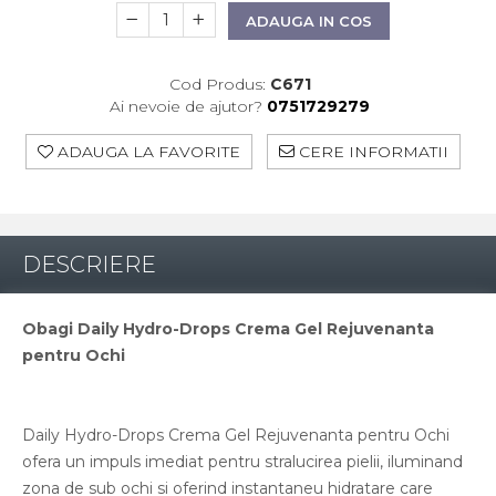
ADAUGA IN COS
WIQO
VIVISCAL
Cod Produs:
C671
MEDIDERMA
Ai nevoie de ajutor?
0751729279
SKINBETTER
ADAUGA LA FAVORITE
CERE INFORMATII
CLINICCARE
VISCODERM
SKIN TECH
DESCRIERE
ASCE Plus
Obagi Daily Hydro-Drops Crema Gel Rejuvenanta
DERMIA SOLUTION
pentru Ochi
DSD De LUXE
Pure Balance
Daily Hydro-Drops Crema Gel Rejuvenanta pentru Ochi
Colagen & Frumusete
ofera un impuls imediat pentru stralucirea pielii, iluminand
Echilibru & Somn
zona de sub ochi si oferind instantaneu hidratare care