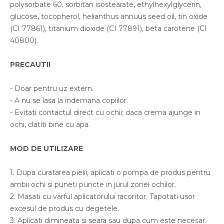
polysorbate 60, sorbitan isostearate, ethylhexylglycerin,
glucose, tocopherol, helianthus annuus seed oil, tin oxide
(CI 77861), titanium dioxide (CI 77891), beta carotene (CI
40800).
PRECAUTII
- Doar pentru uz extern.
- A nu se lasa la indemana copiilor.
- Evitati contactul direct cu ochii; daca crema ajunge in
ochi, clatiti bine cu apa.
MOD DE UTILIZARE
1. Dupa curatarea pielii, aplicati o pompa de produs pentru
ambii ochi si puneti puncte in jurul zonei ochilor.
2. Masati cu varful aplicatorului racoritor. Tapotati usor
excesul de produs cu degetele.
3. Aplicati dimineata si seara sau dupa cum este necesar.