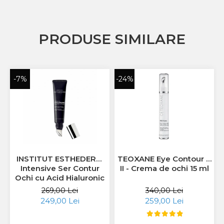
PRODUSE SIMILARE
-7%
-24%
INSTITUT ESTHEDERM
TEOXANE Eye Contour R
Intensive Ser Contur
II - Crema de ochi 15 ml
Ochi cu Acid Hialuronic
15ml
269,00 Lei
340,00 Lei
249,00 Lei
259,00 Lei