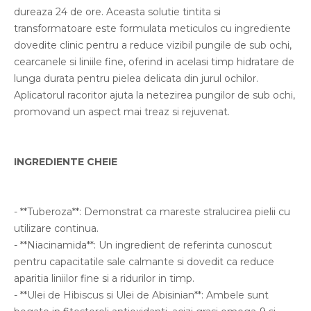
Energie & Performanta
dureaza 24 de ore. Aceasta solutie tintita si
Imunitate & Vitalitate
transformatoare este formulata meticulos cu ingrediente
Longevitate & Regenerare
dovedite clinic pentru a reduce vizibil pungile de sub ochi,
Superalimente & Detox
cearcanele si liniile fine, oferind in acelasi timp hidratare de
STRATPHARMA
lunga durata pentru pielea delicata din jurul ochilor.
ZO SKIN HEALTH
Aplicatorul racoritor ajuta la netezirea pungilor de sub ochi,
promovand un aspect mai treaz si rejuvenat.
ACNEE - ROZACEE
ANTI-AGING
CURATARE - EXFOLIERE
INGREDIENTE CHEIE
HIDRATARE
ILUMINARE
INGRIJIREA OCHILOR
- **Tuberoza**: Demonstrat ca mareste stralucirea pielii cu
INGRIJIREA PIELII CORPULUI
utilizare continua.
PROTECTIE SOLARA
- **Niacinamida**: Un ingredient de referinta cunoscut
SETURI / KITURI
pentru capacitatile sale calmante si dovedit ca reduce
aparitia liniilor fine si a ridurilor in timp.
- **Ulei de Hibiscus si Ulei de Abisinian**: Ambele sunt