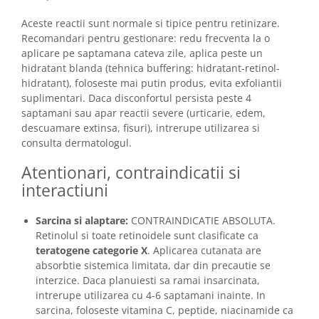
Aceste reactii sunt normale si tipice pentru retinizare.
Recomandari pentru gestionare: redu frecventa la o
aplicare pe saptamana cateva zile, aplica peste un
hidratant blanda (tehnica buffering: hidratant-retinol-
hidratant), foloseste mai putin produs, evita exfoliantii
suplimentari. Daca disconfortul persista peste 4
saptamani sau apar reactii severe (urticarie, edem,
descuamare extinsa, fisuri), intrerupe utilizarea si
consulta dermatologul.
Atentionari, contraindicatii si
interactiuni
Sarcina si alaptare:
CONTRAINDICATIE ABSOLUTA.
Retinolul si toate retinoidele sunt clasificate ca
teratogene categorie X
. Aplicarea cutanata are
absorbtie sistemica limitata, dar din precautie se
interzice. Daca planuiesti sa ramai insarcinata,
intrerupe utilizarea cu 4-6 saptamani inainte. In
sarcina, foloseste vitamina C, peptide, niacinamide ca