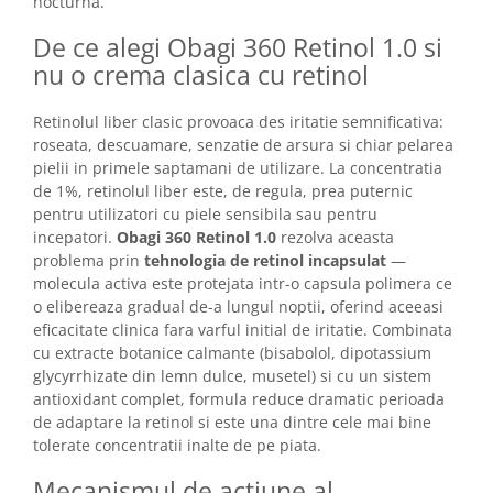
nocturna.
De ce alegi Obagi 360 Retinol 1.0 si
nu o crema clasica cu retinol
Retinolul liber clasic provoaca des iritatie semnificativa:
roseata, descuamare, senzatie de arsura si chiar pelarea
pielii in primele saptamani de utilizare. La concentratia
de 1%, retinolul liber este, de regula, prea puternic
pentru utilizatori cu piele sensibila sau pentru
incepatori.
Obagi 360 Retinol 1.0
rezolva aceasta
problema prin
tehnologia de retinol incapsulat
—
molecula activa este protejata intr-o capsula polimera ce
o elibereaza gradual de-a lungul noptii, oferind aceeasi
eficacitate clinica fara varful initial de iritatie. Combinata
cu extracte botanice calmante (bisabolol, dipotassium
glycyrrhizate din lemn dulce, musetel) si cu un sistem
antioxidant complet, formula reduce dramatic perioada
de adaptare la retinol si este una dintre cele mai bine
tolerate concentratii inalte de pe piata.
Mecanismul de actiune al