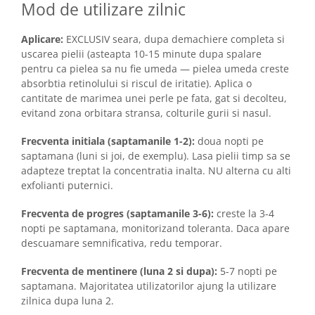
Mod de utilizare zilnic
Aplicare:
EXCLUSIV seara, dupa demachiere completa si
uscarea pielii (asteapta 10-15 minute dupa spalare
pentru ca pielea sa nu fie umeda — pielea umeda creste
absorbtia retinolului si riscul de iritatie). Aplica o
cantitate de marimea unei perle pe fata, gat si decolteu,
evitand zona orbitara stransa, colturile gurii si nasul.
Frecventa initiala (saptamanile 1-2):
doua nopti pe
saptamana (luni si joi, de exemplu). Lasa pielii timp sa se
adapteze treptat la concentratia inalta. NU alterna cu alti
exfolianti puternici.
Frecventa de progres (saptamanile 3-6):
creste la 3-4
nopti pe saptamana, monitorizand toleranta. Daca apare
descuamare semnificativa, redu temporar.
Frecventa de mentinere (luna 2 si dupa):
5-7 nopti pe
saptamana. Majoritatea utilizatorilor ajung la utilizare
zilnica dupa luna 2.