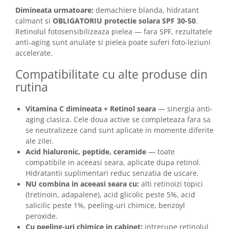
Dimineata urmatoare:
demachiere blanda, hidratant
calmant si
OBLIGATORIU protectie solara SPF 30-50
.
Retinolul fotosensibilizeaza pielea — fara SPF, rezultatele
anti-aging sunt anulate si pielea poate suferi foto-leziuni
accelerate.
Compatibilitate cu alte produse din
rutina
Vitamina C dimineata + Retinol seara
— sinergia anti-
aging clasica. Cele doua active se completeaza fara sa
se neutralizeze cand sunt aplicate in momente diferite
ale zilei.
Acid hialuronic, peptide, ceramide
— toate
compatibile in aceeasi seara, aplicate dupa retinol.
Hidratantii suplimentari reduc senzatia de uscare.
NU combina in aceeasi seara cu:
alti retinoizi topici
(tretinoin, adapalene), acid glicolic peste 5%, acid
salicilic peste 1%, peeling-uri chimice, benzoyl
peroxide.
Cu peeling-uri chimice in cabinet:
intrerupe retinolul