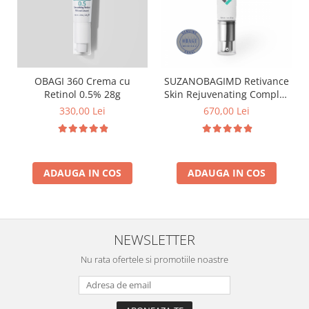
OBAGI 360 Crema cu
SUZANOBAGIMD Retivance
Retinol 0.5% 28g
Skin Rejuvenating Complex
Crema cu Retinaldehida
330,00 Lei
670,00 Lei
30g
ADAUGA IN COS
ADAUGA IN COS
NEWSLETTER
Nu rata ofertele si promotiile noastre