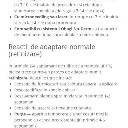
cu 7-10 zile inainte de procedura si reia dupa
vindecarea completa (de regula 7-14 zile dupa).
Cu microneedling sau laser:
intrerupe cu 7 zile inainte
si reia la 14 zile dupa procedura.
Compatibil cu sistemul Obagi Nu-Derm
ca tratament
de mentinere dupa cura initiala cu hidrochinona.
Reactii de adaptare normale
(retinizare)
In primele 2-4 saptamani de utilizare a retinolului 1%,
pielea trece printr-un proces de adaptare numit
retinizare
. Reactiile tipice includ:
Senzatie de furnicaturi sau caldura usoara la aplicare.
Roseata difuza in zonele aplicarii.
Descuamare blanda spre moderata in primele 1-2
saptamani.
Senzatie de uscare si tensiune cutanata.
Purge
— aparitia temporara a unor cosuri mici la
persoane cu acnee preexistenta (in primele 4-6
saptamani).