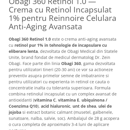
Obagi 360 Retinol 1.0 —
Imunitate & Vitalitate
Crema cu Retinol Incapsulat
Longevitate & Regenerare
1% pentru Reinnoire Celulara
Superalimente & Detox
STRATPHARMA
Anti-Aging Avansata
ZO SKIN HEALTH
Obagi 360 Retinol 1.0
este o crema anti-aging avansata
ACNEE - ROZACEE
cu
retinol pur 1% in tehnologie de incapsulare cu
ANTI-AGING
eliberare lenta
, dezvoltata de Obagi Medical din Statele
CURATARE - EXFOLIERE
Unite, brand fondat de medicul dermatolog Dr. Zein
Obagi. Face parte din linia
Obagi 360
, gama dezvoltata
HIDRATARE
pentru utilizatori tineri (20-30 ani) ce vor sa actioneze
ILUMINARE
preventiv asupra primelor semne de imbatranire si
INGRIJIREA OCHILOR
pentru utilizatori cu experienta in retinol ce cauta o
INGRIJIREA PIELII CORPULUI
concentratie inalta cu toleranta superioara. Formula
combina retinolul incapsulat cu un complex avansat de
PROTECTIE SOLARA
antioxidanti (
vitamina C
,
vitamina E
,
ubiquinona /
SETURI / KITURI
Coenzima Q10
),
acid hialuronic
,
unt de shea
,
ulei de
jojoba
si extract botanic calmant (musetel, galbenele,
sunatoare, nalba, salvie, soc). Ambalajul de 28 g acopera
o cura completa de aproximativ 3-4 luni de aplicare