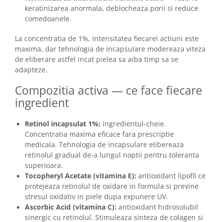
keratinizarea anormala, deblocheaza porii si reduce
comedoanele.
La concentratia de 1%, intensitatea fiecarei actiuni este
maxima, dar tehnologia de incapsulare modereaza viteza
de eliberare astfel incat pielea sa aiba timp sa se
adapteze.
Compozitia activa — ce face fiecare
ingredient
Retinol incapsulat 1%:
ingredientul-cheie.
Concentratia maxima eficace fara prescriptie
medicala. Tehnologia de incapsulare elibereaza
retinolul gradual de-a lungul noptii pentru toleranta
superioara.
Tocopheryl Acetate (vitamina E):
antioxidant lipofil ce
protejeaza retinolul de oxidare in formula si previne
stresul oxidativ in piele dupa expunere UV.
Ascorbic Acid (vitamina C):
antioxidant hidrosolubil
sinergic cu retinolul. Stimuleaza sinteza de colagen si