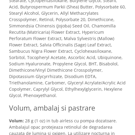
Stearate, Cyclopentasiloxane, Butylene Glycol, Stearic
Acid, Butyrospermum Parkii (Shea) Butter, Polysorbate 60,
Stearyl Alcohol, Glycerin, Allyl Methacrylates
Crosspolymer, Retinol, Polysorbate 20, Dimethicone,
Simmondsia Chinensis (Jojoba) Seed Oil, Chamomilla
Recutita (Matricaria) Flower Extract, Hypericum
Perforatum Flower Extract, Malva Sylvestris (Mallow)
Flower Extract, Salvia Officinalis (Sage) Leaf Extract,
Sambucus Nigra Flower Extract, Cyclohexasiloxane,
Sorbitol, Tocopheryl Acetate, Ascorbic Acid, Ubiquinone,
Sodium Hyaluronate, Propylene Glycol, BHT, Bisabolol,
Dimethicone/Vinyl Dimethicone Crosspolymer,
Dipotassium Glycyrrhizate, Disodium EDTA,
Triethanolamine, Carbomer, Glyceryl Acrylate/Acrylic Acid
Copolymer, Caprylyl Glycol, Ethylhexylglycerin, Hexylene
Glycol, Phenoxyethanol.
Volum, ambalaj si pastrare
Volum:
28 g (1 oz) in tub airless cu pompa dozatoare.
Ambalajul opac protejeaza retinolul de degradarea
cauzata de lumina si oxigen. La utilizare nocturna in