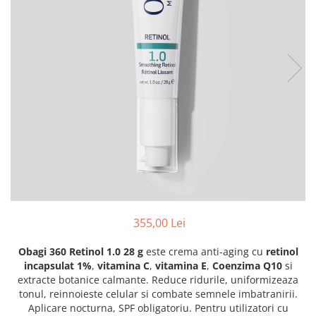
Fond de ten
Rozacee/ Cuperoza
Iluminare si Contur
Tratament
INSTITUT ESTHEDERM
TEOXANE
MESOESTETIC
Acne One
Age Element
Bodyshock
Cosmelan
Melan TRAN3X
Mesoprotech
355,00 Lei
Moisturizing Solutions
Obagi 360 Retinol 1.0 28 g
este crema anti-aging cu
retinol
Sensitive
incapsulat 1%
,
vitamina C
,
vitamina E
,
Coenzima Q10
si
Tricology
extracte botanice calmante. Reduce ridurile, uniformizeaza
tonul, reinnoieste celular si combate semnele imbatranirii.
DP DERMACEUTICALS
Aplicare nocturna, SPF obligatoriu. Pentru utilizatori cu