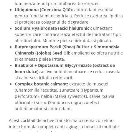
lumineaza tenul prin inhibarea tirozinazei.
Ubiquinona (Coenzima Q10):
antioxidant esential
pentru functia mitocondriala. Reduce oxidarea lipidica
si protejeaza colagenul de degradare.
Sodium Hyaluronate (acid hialuronic):
umectant
superior care contracareaza efectul deshidratant tipic
al retinolului. Mentine pielea hidratata si plinata.
Butyrospermum Parkii (Shea) Butter + Simmondsia
Chinensis (Jojoba) Seed Oil:
emolienti ce ofera nutritie
si calmeaza pielea iritata.
Bisabolol + Dipotassium Glycyrrhizate (extract de
lemn dulce):
active antiinflamatoare ce reduc roseata
si calmeaza iritatia retinizarii.
Complex botanic calmant:
extracte de musetel
(Chamomilla recutita), sunatoare (Hypericum
perforatum), nalba (Malva sylvestris), salvie (Salvia
officinalis) si soc (Sambucus nigra) cu efect
antiinflamator si antioxidant.
Acest cocktail de active transforma o crema cu retinol
intr-o formula completa anti-aging cu beneficii multiple