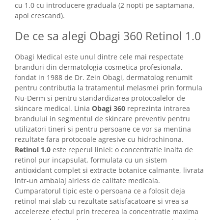
cu 1.0 cu introducere graduala (2 nopti pe saptamana,
apoi crescand).
De ce sa alegi Obagi 360 Retinol 1.0
Obagi Medical este unul dintre cele mai respectate
branduri din dermatologia cosmetica profesionala,
fondat in 1988 de Dr. Zein Obagi, dermatolog renumit
pentru contributia la tratamentul melasmei prin formula
Nu-Derm si pentru standardizarea protocoalelor de
skincare medical. Linia
Obagi 360
reprezinta intrarea
brandului in segmentul de skincare preventiv pentru
utilizatori tineri si pentru persoane ce vor sa mentina
rezultate fara protocoale agresive cu hidrochinona.
Retinol 1.0
este reperul liniei: o concentratie inalta de
retinol pur incapsulat, formulata cu un sistem
antioxidant complet si extracte botanice calmante, livrata
intr-un ambalaj airless de calitate medicala.
Cumparatorul tipic este o persoana ce a folosit deja
retinol mai slab cu rezultate satisfacatoare si vrea sa
accelereze efectul prin trecerea la concentratie maxima