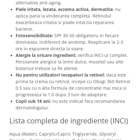
alternative anti-aging.
Piele iritata, lezata, eczema activa, dermatita:
nu
aplica pana la vindecarea completa. Retinolul
exacerbeaza iritatia si poate intarzia repararea
barierei.
Fotosensibilitate:
SPF 30-50 obligatoriu in fiecare
dimineata, indiferent de anotimp. Reaplicare la 2-3
ore in expunere directa la soare.
Alergie la oricare ingredient:
verifica INCI-ul complet.
Persoanele alergice la lemn dulce, musetel sau alte
botanice trebuie sa fie atente.
Nu pentru utilizatori incepatori la retinol:
daca este
prima ta crema cu retinol, incepe cu Obagi 360 Retinol
0.5 sau cu o alta formula de concentratie mai mica si
progreseaza la 1.0 dupa 3 luni de adaptare.
Copii sub 18 ani:
nu este indicat fara recomandarea
dermatologului.
Lista completa de ingrediente (INCI)
Aqua (Water), Caprylic/Capric Triglyceride, Glyceryl