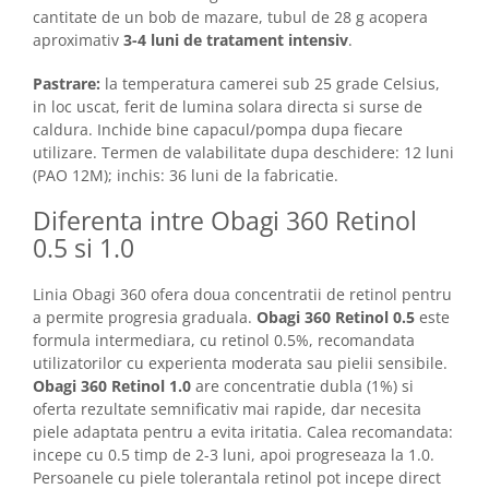
cantitate de un bob de mazare, tubul de 28 g acopera
aproximativ
3-4 luni de tratament intensiv
.
Pastrare:
la temperatura camerei sub 25 grade Celsius,
in loc uscat, ferit de lumina solara directa si surse de
caldura. Inchide bine capacul/pompa dupa fiecare
utilizare. Termen de valabilitate dupa deschidere: 12 luni
(PAO 12M); inchis: 36 luni de la fabricatie.
Diferenta intre Obagi 360 Retinol
0.5 si 1.0
Linia Obagi 360 ofera doua concentratii de retinol pentru
a permite progresia graduala.
Obagi 360 Retinol 0.5
este
formula intermediara, cu retinol 0.5%, recomandata
utilizatorilor cu experienta moderata sau pielii sensibile.
Obagi 360 Retinol 1.0
are concentratie dubla (1%) si
oferta rezultate semnificativ mai rapide, dar necesita
piele adaptata pentru a evita iritatia. Calea recomandata:
incepe cu 0.5 timp de 2-3 luni, apoi progreseaza la 1.0.
Persoanele cu piele tolerantala retinol pot incepe direct