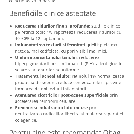
ce actioneaza in paralel.
Beneficiile clinice asteptate
Reducerea ridurilor fine si profunde:
studiile clinice
pe retinol topic 1% raporteaza reducerea ridurilor cu
40-60% la 12 saptamani.
Imbunatatirea texturii si fermitatii pielii:
piele mai
neteda, mai catifelata, cu pori vizibil mai mici.
Uniformizarea tonului tenului:
reducerea
hiperpigmentarii post-inflamatorii (PIH), a lentigine-lor
solare si a tonurilor neuniforme.
Tratamentul acneei adulte:
retinolul 1% normalizeaza
productia de sebum, reduce comedoanele si previne
formarea de noi leziuni inflamatorii.
Atenuarea cicatricilor post-acnee superficiale
prin
accelerarea reinnoirii celulare.
Prevenirea imbatranirii foto-induse
prin
neutralizarea radicalilor liberi si stimularea reparatiei
colagenice.
Pentru cine este recomandat Obagi