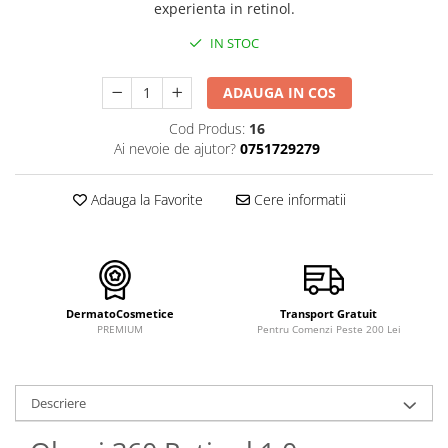
FILLMED SKIN PERFUSION
experienta in retinol.
WIQO
IN STOC
VIVISCAL
ADAUGA IN COS
MEDIDERMA
SKINBETTER
Cod Produs:
16
Ai nevoie de ajutor?
0751729279
CLINICCARE
VISCODERM
Adauga la Favorite
Cere informatii
SKIN TECH
ASCE Plus
DERMIA SOLUTION
DSD de LUXE
DermatoCosmetice
Transport Gratuit
PREMIUM
Pentru Comenzi Peste 200 Lei
Pure Balance
Colagen & Frumusete
Echilibru & Somn
Descriere
Energie & Performanta