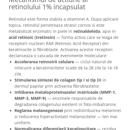
retinolului 1% incapsulat
Retinolul este forma stabila a vitaminei A. Dupa aplicare
topica, retinolul penetreaza stratul cornos si este
metabolizat enzimatic in piele in
retinaldehida
, apoi in
acid retinoic (tretinoin)
— forma activa care se leaga de
receptorii nucleari RAR (Retinoic Acid Receptor) din
keratinocite si fibroblaste. Activarea acestor receptori
declanseaza o cascada de evenimente moleculare:
Accelerarea reinnoirii celulare
— ciclul natural de
inlocuire a keratinocitelor scade de la 28 zile la 14-18
zile.
Stimularea sintezei de colagen tip I si tip III
in
dermul papilar prin activarea fibroblastelor.
Inhibarea metaloproteinazelor matriceale (MMP-1,
MMP-3, MMP-9)
— enzimele responsabile de
degradarea colagenului existent in foto-imbatranire.
Reglarea melanogenezei
prin redistribuirea melaninei
si reducerea hiperactivitatii melanocitelor — ten mai
uniform.
Normalizarea diferentierii keratinocitare
— rezolva