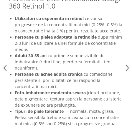
360 Retinol 1.0
Utilizatori cu experienta in retinol
ce vor sa
progreseze de la concentratii mai mici (0.25%, 0.5%) la
o concentratie inalta (1%) pentru rezultate accelerate.
Persoane cu pielea adaptata la retinoide
dupa minim
2-3 luni de utilizare a unei formule de concentratie
medie.
Adulti 30-55 ani
cu primele semne vizibile de
imbatranire (riduri fine, pierderea fermitatii, ten
neuniform).
Persoane cu acnee adulta cronica
cu comedoane
persistente si pori dilatati ce nu raspund la
concentratii mai mici.
Foto-imbatranire moderata-severa
(riduri profunde,
pete pigmentare, textura aspra) la persoane cu istoric
de expunere solara prelungita.
Tipuri de piele tolerante
— normala, mixta, grasa.
Pielea sensibila trebuie sa inceapa cu o concentratie
mai mica (0.5% sau 0.25%) si sa progreseze gradual.