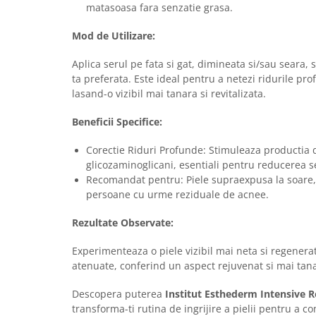
Imunitate & Vitalitate
matasoasa fara senzatie grasa.
Longevitate & Regenerare
Mod de Utilizare:
Superalimente & Detox
STRATPHARMA
Aplica serul pe fata si gat, dimineata si/sau seara,
ZO SKIN HEALTH
ta preferata. Este ideal pentru a netezi ridurile pro
lasand-o vizibil mai tanara si revitalizata.
ACNEE - ROZACEE
ANTI-AGING
Beneficii Specifice:
CURATARE - EXFOLIERE
Corectie Riduri Profunde: Stimuleaza productia 
HIDRATARE
glicozaminoglicani, esentiali pentru reducerea 
ILUMINARE
Recomandat pentru: Piele supraexpusa la soare, 
INGRIJIREA OCHILOR
persoane cu urme reziduale de acnee.
INGRIJIREA PIELII CORPULUI
Rezultate Observate:
PROTECTIE SOLARA
SETURI / KITURI
Experimenteaza o piele vizibil mai neta si regenera
atenuate, conferind un aspect rejuvenat si mai tana
Descopera puterea
Institut Esthederm Intensive R
transforma-ti rutina de ingrijire a pielii pentru a 