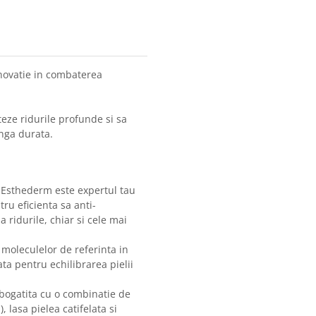
novatie in combaterea
teze ridurile profunde si sa
unga durata.
ut Esthederm este expertul tau
ru eficienta sa anti-
 ridurile, chiar si cele mai
 moleculelor de referinta in
ta pentru echilibrarea pielii
mbogatita cu o combinatie de
, lasa pielea catifelata si