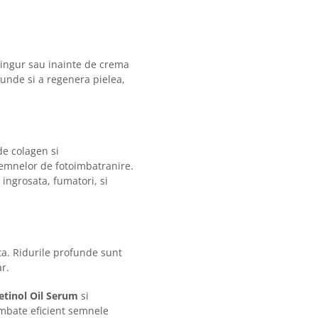
 singur sau inainte de crema
funde si a regenera pielea,
de colagen si
semnelor de fotoimbatranire.
ingrosata, fumatori, si
ta. Ridurile profunde sunt
r.
etinol Oil Serum
si
combate eficient semnele