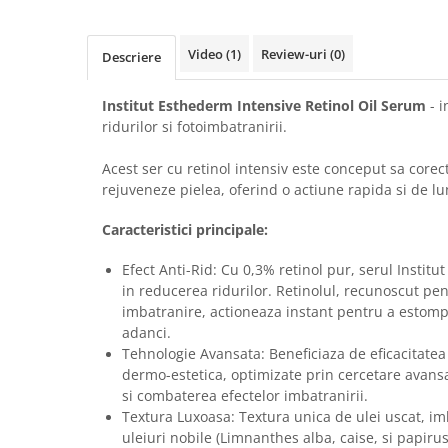
FILLMED SKIN PERFUSION
WIQO
Video
(1)
Review-uri
(0)
Descriere
VIVISCAL
MEDIDERMA
Institut Esthederm Intensive Retinol Oil Serum
- i
SKINBETTER
ridurilor si fotoimbatranirii.
CLINICCARE
Acest ser cu retinol intensiv este conceput sa corec
VISCODERM
rejuveneze pielea, oferind o actiune rapida si de l
SKIN TECH
Caracteristici principale:
ASCE Plus
Efect Anti-Rid: Cu 0,3% retinol pur, serul Instit
DERMIA SOLUTION
in reducerea ridurilor. Retinolul, recunoscut pent
DSD de LUXE
imbatranire, actioneaza instant pentru a estompa
adanci.
Pure Balance
Tehnologie Avansata: Beneficiaza de eficacitatea
Colagen & Frumusete
dermo-estetica, optimizate prin cercetare avansa
si combaterea efectelor imbatranirii.
Echilibru & Somn
Textura Luxoasa: Textura unica de ulei uscat, i
Energie & Performanta
uleiuri nobile (Limnanthes alba, caise, si papirus)