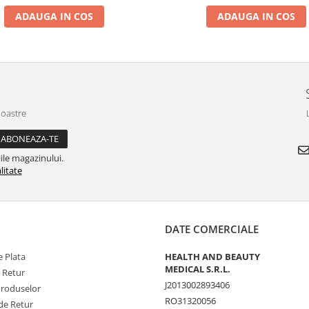
ADAUGA IN COS
ADAUGA IN COS
noastre
ile magazinului.
litate
DATE COMERCIALE
 Plata
HEALTH AND BEAUTY
MEDICAL S.R.L.
e Retur
J2013002893406
Produselor
RO31320056
de Retur