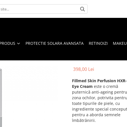
 PRODUS
PROTECTIE SOLARA AVANSATA
RETINOIZI
MAKEUP
398,00 Lei
Fillmed Skin Perfusion HXR-
Eye Cream
este o cremă
puternică anti-ageing pentr
zona ochilor, potrivita pentr
toate tipurile de piele, cu
ingrediente special concepu
pentru a aborda semnele
îmbătrânirii.