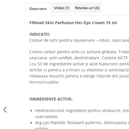
FILLMED SKIN PERFUSION
Video
(1)
Review-uri
(0)
Descriere
WIQO
VIVISCAL
Fillmed Skin Perfusion Hxr-Eye Cream 15 ml
MEDIDERMA
INDICATII:
SKINBETTER
Contur de ochi pentru rejuvenare – riduri, cearcane
CLINICCARE
Crema contur pentru ochi cu actiune globala. Trata
VISCODERM
cearcane, ochi umflati, deshidratare. Contine NCTF 
SKIN TECH
) cu 53 de ingrediente active si acid hialuronic pen
ochilor si pentru a o hrani cu vitamine si aminoaciz
ASCE Plus
relaxeaza muschii pentru a sterge ridurile din jurul
DERMIA SOLUTION
microcirculatia.
DSD de LUXE
Pure Balance
INGREDIENTE ACTIVE:
Colagen & Frumusete
Hexilresorcinol: Ingredient pentru stralucire, est
Echilibru & Somn
cearcanelor.
Energie & Performanta
Arg-Lys Peptide: Relaxant puternic, diminueaza a
ochilor.