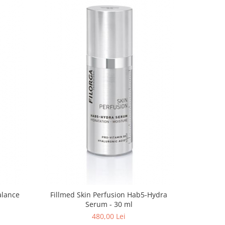
alance
Fillmed Skin Perfusion Hab5-Hydra
Masca Fill
Serum - 30 ml
Y
480,00 Lei