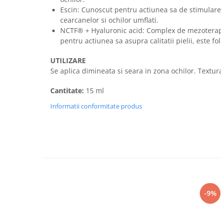
Imunitate & Vitalitate
Escin: Cunoscut pentru actiunea sa de stimulare
Longevitate & Regenerare
cearcanelor si ochilor umflati.
Superalimente & Detox
NCTF® + Hyaluronic acid: Complex de mezoterap
STRATPHARMA
pentru actiunea sa asupra calitatii pielii, este fol
ZO SKIN HEALTH
UTILIZARE
ACNEE - ROZACEE
Se aplica dimineata si seara in zona ochilor. Textura
ANTI-AGING
Cantitate:
15 ml
CURATARE - EXFOLIERE
Informatii conformitate produs
HIDRATARE
ILUMINARE
INGRIJIREA OCHILOR
INGRIJIREA PIELII CORPULUI
PROTECTIE SOLARA
SETURI / KITURI
-9%