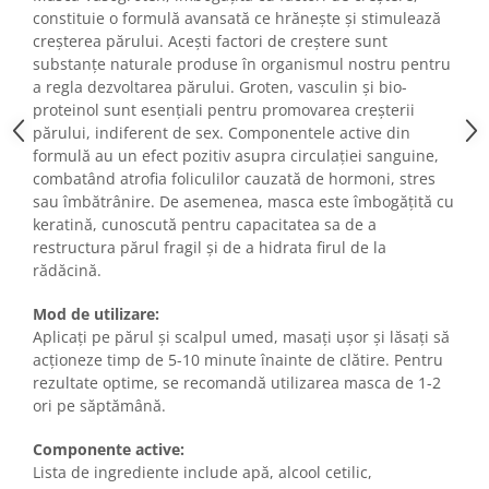
Imunitate & Vitalitate
constituie o formulă avansată ce hrănește și stimulează
Longevitate & Regenerare
creșterea părului. Acești factori de creștere sunt
Superalimente & Detox
substanțe naturale produse în organismul nostru pentru
a regla dezvoltarea părului. Groten, vasculin și bio-
STRATPHARMA
proteinol sunt esențiali pentru promovarea creșterii
ZO SKIN HEALTH
părului, indiferent de sex. Componentele active din
ACNEE - ROZACEE
formulă au un efect pozitiv asupra circulației sanguine,
combatând atrofia foliculilor cauzată de hormoni, stres
ANTI-AGING
sau îmbătrânire. De asemenea, masca este îmbogățită cu
CURATARE - EXFOLIERE
keratină, cunoscută pentru capacitatea sa de a
HIDRATARE
restructura părul fragil și de a hidrata firul de la
ILUMINARE
rădăcină.
INGRIJIREA OCHILOR
Mod de utilizare:
INGRIJIREA PIELII CORPULUI
Aplicați pe părul și scalpul umed, masați ușor și lăsați să
PROTECTIE SOLARA
acționeze timp de 5-10 minute înainte de clătire. Pentru
SETURI / KITURI
rezultate optime, se recomandă utilizarea masca de 1-2
ori pe săptămână.
Componente active:
Lista de ingrediente include apă, alcool cetilic,