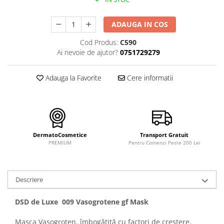
FILLMED SKIN PERFUSION
WIQO
ADAUGA IN COS
VIVISCAL
Cod Produs:
C590
MEDIDERMA
Ai nevoie de ajutor?
0751729279
SKINBETTER
CLINICCARE
Adauga la Favorite
Cere informatii
VISCODERM
SKIN TECH
ASCE Plus
DermatoCosmetice
Transport Gratuit
DERMIA SOLUTION
PREMIUM
Pentru Comenzi Peste 200 Lei
DSD de LUXE
Pure Balance
Descriere
Colagen & Frumusete
Echilibru & Somn
DSD de Luxe 009 Vasogrotene gf Mask
Energie & Performanta
Masca Vasogroten, îmbogățită cu factori de creștere,