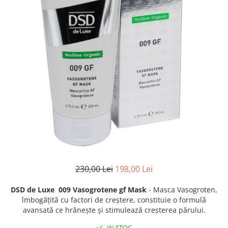
Fond de ten
Rozacee/ Cuperoza
Iluminare si Contur
Tratament
INSTITUT ESTHEDERM
TEOXANE
MESOESTETIC
Acne One
Age Element
Bodyshock
Cosmelan
Melan TRAN3X
Mesoprotech
230,00 Lei
198,00 Lei
Moisturizing Solutions
Sensitive
DSD de Luxe 009 Vasogrotene gf Mask
- Masca Vasogroten,
Tricology
îmbogățită cu factori de creștere, constituie o formulă
avansată ce hrănește și stimulează creșterea părului.
DP DERMACEUTICALS
IN STOC