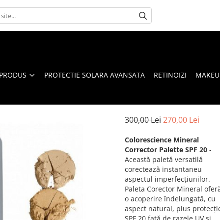
 PRODUS
PROTECTIE SOLARA AVANSATA
RETINOIZI
MAKEUP
300,00 Lei
270,00 Lei
Colorescience Mineral
Corrector Palette SPF 20
-
Această paletă versatilă
corectează instantaneu
aspectul imperfecțiunilor.
Paleta Corector Mineral ofer
o acoperire îndelungată, cu
aspect natural, plus protecți
SPF 20 față de razele UV și