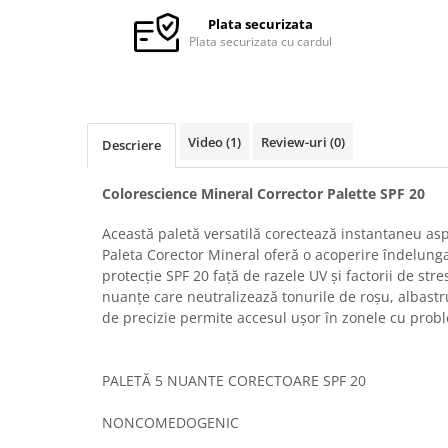
FILLMED SKIN PERFUSION
Plata securizata
WIQO
Plata securizata cu cardul
VIVISCAL
MEDIDERMA
SKINBETTER
Video
(1)
Review-uri
(0)
Descriere
CLINICCARE
VISCODERM
Colorescience Mineral Corrector Palette SPF 20
SKIN TECH
Această paletă versatilă corectează instantaneu asp
ASCE Plus
Paleta Corector Mineral oferă o acoperire îndelunga
protecție SPF 20 față de razele UV și factorii de stre
DERMIA SOLUTION
nuanțe care neutralizează tonurile de roșu, albastru
DSD de LUXE
de precizie permite accesul ușor în zonele cu prob
Pure Balance
Colagen & Frumusete
PALETĂ 5 NUANTE CORECTOARE SPF 20
Echilibru & Somn
NONCOMEDOGENIC
Energie & Performanta