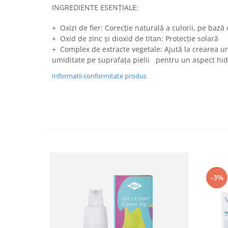
Imunitate & Vitalitate
INGREDIENTE ESENȚIALE:
Longevitate & Regenerare
Superalimente & Detox
+ Oxizi de fier: Corecție naturală a culorii, pe bază
+ Oxid de zinc și dioxid de titan: Protecție solară
STRATPHARMA
+ Complex de extracte vegetale: Ajută la crearea un
ZO SKIN HEALTH
umiditate pe suprafața pielii pentru un aspect hidr
ACNEE - ROZACEE
Informatii conformitate produs
ANTI-AGING
CURATARE - EXFOLIERE
HIDRATARE
ILUMINARE
INGRIJIREA OCHILOR
INGRIJIREA PIELII CORPULUI
PROTECTIE SOLARA
-3%
SETURI / KITURI